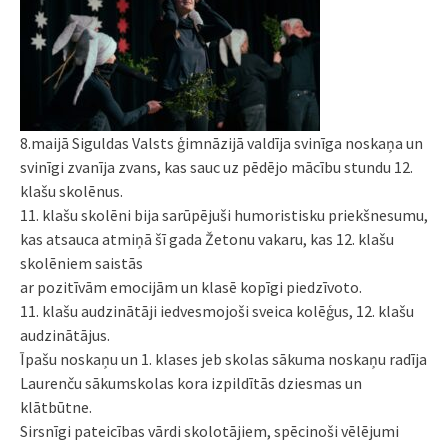
8.maijā Siguldas Valsts ģimnāzijā valdīja svinīga noskaņa un
svinīgi zvanīja zvans, kas sauc uz pēdējo mācību stundu 12.
klašu skolēnus.
11. klašu skolēni bija sarūpējuši humoristisku priekšnesumu,
kas atsauca atmiņā šī gada Žetonu vakaru, kas 12. klašu
skolēniem saistās
ar pozitīvām emocijām un klasē kopīgi piedzīvoto.
11. klašu audzinātāji iedvesmojoši sveica kolēģus, 12. klašu
audzinātājus.
Īpašu noskaņu un 1. klases jeb skolas sākuma noskaņu radīja
Laurenču sākumskolas kora izpildītās dziesmas un
klātbūtne.
Sirsnīgi pateicības vārdi skolotājiem, spēcinoši vēlējumi