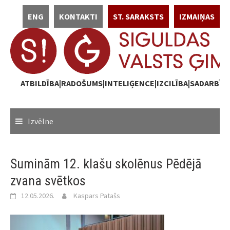
Skip
ENG
KONTAKTI
ST. SARAKSTS
IZMAIŅAS
to
content
ATBILDĪBA|RADOŠUMS|INTELIĢENCE|IZCILĪBA|SADARBĪB
Izvēlne
Suminām 12. klašu skolēnus Pēdējā
zvana svētkos
12.05.2026.
Kaspars Patašs