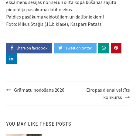
eksāmenu sesijas norisei un silta kopā būšanas sajūta
piepildīja pasākuma dalībniekus.
Paldies pasākuma veidotājiem un dalībniekiem!
Foto: Mikus Staģis (11.b klase), Kaspars Patašs
Share on facebook
Tweet on twitter
Post
Grāmatu nodošana 2026
Eiropas dienai veltīts
navigation
konkurss
YOU MAY LIKE THESE POSTS