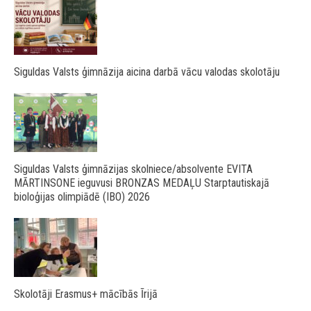
Siguldas Valsts ģimnāzija aicina darbā vācu valodas skolotāju
Siguldas Valsts ģimnāzijas skolniece/absolvente EVITA
MĀRTINSONE ieguvusi BRONZAS MEDAĻU Starptautiskajā
bioloģijas olimpiādē (IBO) 2026
Skolotāji Erasmus+ mācībās Īrijā