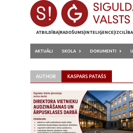
Skip
to
content
ATBILDĪBA|RADOŠUMS|INTELIĢENCE|IZCILĪB
AKTUĀLI
SKOLA
DOKUMENTI
AUTHOR
KASPARS PATAŠS