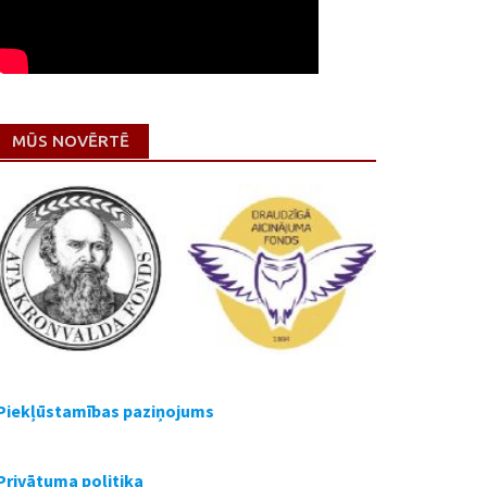
MŪS NOVĒRTĒ
Piekļūstamības paziņojums
Privātuma politika