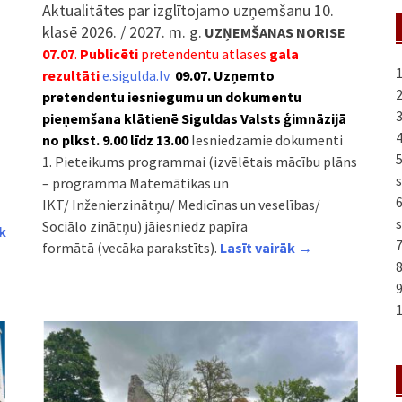
Aktualitātes par izglītojamo uzņemšanu 10.
klasē 2026. / 2027. m. g.
UZŅEMŠANAS NORISE
07.07
.
Publicēti
pretendentu atlases
gala
1
rezultāti
e.sigulda.lv
09.07.
Uzņemto
2
pretendentu iesniegumu un dokumentu
3
pieņemšana
klātienē Siguldas Valsts ģimnāzijā
4
no plkst. 9.00 līdz 13.00
Iesniedzamie dokumenti
1. Pieteikums programmai (izvēlētais mācību plāns
s
– programma Matemātikas un
IKT/ Inženierzinātņu/ Medicīnas un veselības/
s
Sociālo zinātņu) jāiesniedz papīra
k
7
formātā (vecāka parakstīts).
Lasīt vairāk →
8
9
1