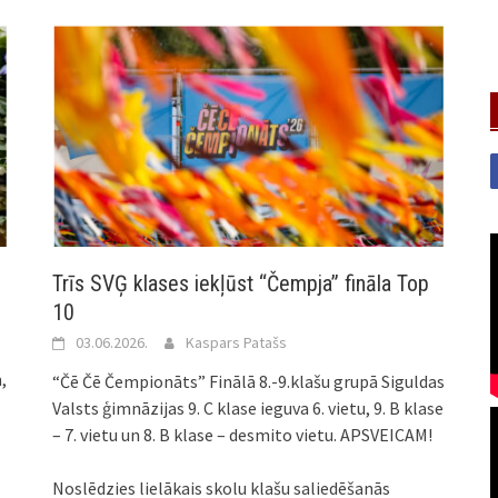
Trīs SVĢ klases iekļūst “Čempja” fināla Top
10
03.06.2026.
Kaspars Patašs
,
“Čē Čē Čempionāts” Finālā 8.-9.klašu grupā Siguldas
Valsts ģimnāzijas 9. C klase ieguva 6. vietu, 9. B klase
– 7. vietu un 8. B klase – desmito vietu. APSVEICAM!
Noslēdzies lielākais skolu klašu saliedēšanās