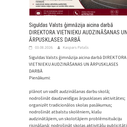
Siguldas Valsts ģimnāzija aicina darbā
DIREKTORA VIETNIEKU AUDZINĀŠANAS U
ĀRPUSKLASES DARBĀ
03.08.2026.
Kaspars Patašs
Siguldas Valsts ģimnāzija aicina darbā DIREKTORA
VIETNIEKU AUDZINĀŠANAS UN ĀRPUSKLASES
DARBĀ
Pienākumi:
plānot un vadīt audzināšanas darbu skolā;
nodrošināt daudzveidīgas ārpusklases aktivitātes;
organizēt tradicionālos skolas pasākumus;
nodrošināt atbalstu skolēniem, klašu
audzinātājiem, un skolotājiem problēmsituāciju
risināšanā;
nodrošināt skolas aktivitāšu publicitāti