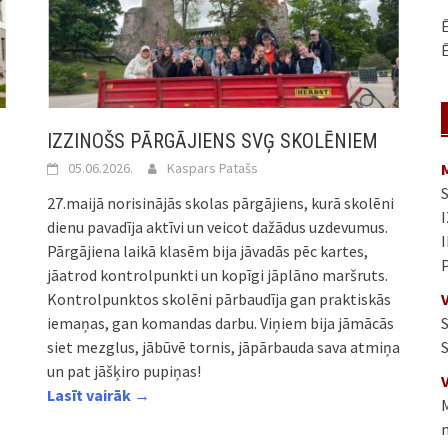
Ē
Ē
IZZINOŠS PĀRGĀJIENS SVĢ SKOLĒNIEM
05.06.2026.
Kaspars Patašs
27.maijā norisinājās skolas pārgājiens, kurā skolēni
dienu pavadīja aktīvi un veicot dažādus uzdevumus.
Pārgājiena laikā klasēm bija jāvadās pēc kartes,
jāatrod kontrolpunkti un kopīgi jāplāno maršruts.
Kontrolpunktos skolēni pārbaudīja gan praktiskās
iemaņas, gan komandas darbu. Viņiem bija jāmācās
siet mezglus, jābūvē tornis, jāpārbauda sava atmiņa
un pat jāšķiro pupiņas!
Lasīt vairāk →