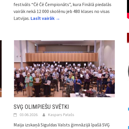
festivāls “Čē Čē Čempionāts”, kura Finālā piedalās
vairāk nekā 12 000 skolēnu jeb 480 klases no visas
Latvijas.
Lasīt vairāk →
SVĢ OLIMPIEŠU SVĒTKI
03.06.2026.
Kaspars Patašs
Maija izskaņā Siguldas Valsts ģimnāzijā īpašā SVĢ