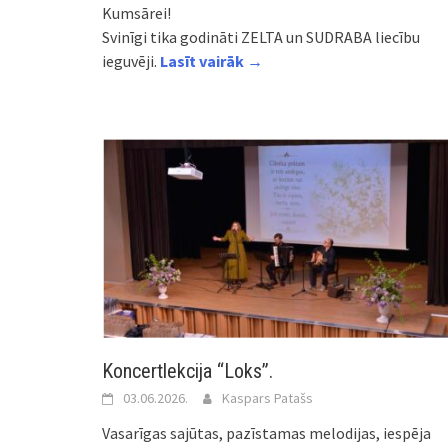
Kumsārei!
Svinīgi tika godināti ZELTA un SUDRABA liecību
ieguvēji.
Lasīt vairāk →
Koncertlekcija “Loks”.
03.06.2026.
Kaspars Patašs
Vasarīgas sajūtas, pazīstamas melodijas, iespēja