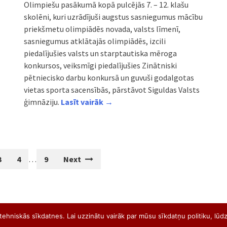
Olimpiešu pasākumā kopā pulcējās 7. – 12. klašu
skolēni, kuri uzrādījuši augstus sasniegumus mācību
priekšmetu olimpiādēs novada, valsts līmenī,
sasniegumus atklātajās olimpiādēs, izcili
piedalījušies valsts un starptautiska mēroga
konkursos, veiksmīgi piedalījušies Zinātniski
pētniecisko darbu konkursā un guvuši godalgotas
vietas sporta sacensībās, pārstāvot Siguldas Valsts
ģimnāziju.
Lasīt vairāk →
3
4
…
9
Next
ehniskās sīkdatnes. Lai uzzinātu vairāk par mūsu sīkdatņu politiku, lūdz