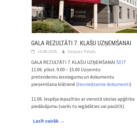
GALA REZULTĀTI 7. KLAŠU UZŅEMŠANAI
10.06.2026.
Kaspars Patašs
GALA REZULTĀTI 7. KLAŠU UZŅEMŠANAI
ŠEIT
11.06. plkst. 9.00 – 15.00 Uzņemto
pretendentu iesniegumu un dokumentu
pieņemšana klātienē (
Iesniedzamie dokumenti
)
11.06. Iespēja iepazīties ar vienotā skolas apģērba
piedāvājumu (varēs to iegādāties vai pasūtīt)
Lasīt vairāk →