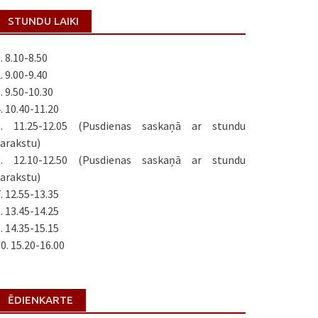
STUNDU LAIKI
. 8.10-8.50
. 9.00-9.40
. 9.50-10.30
. 10.40-11.20
5. 11.25-12.05 (Pusdienas saskaņā ar stundu
arakstu)
6. 12.10-12.50 (Pusdienas saskaņā ar stundu
arakstu)
. 12.55-13.35
. 13.45-14.25
. 14.35-15.15
0. 15.20-16.00
ĒDIENKARTE