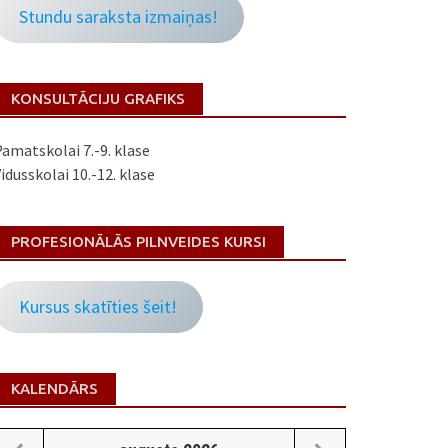
Stundu saraksta izmaiņas!
KONSULTĀCIJU GRAFIKS
amatskolai 7.-9. klase
idusskolai 10.-12. klase
PROFESIONĀLĀS PILNVEIDES KURSI
Kursus skatīties šeit!
KALENDĀRS