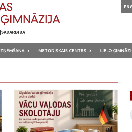
EN
A|SADARBĪBA
UZŅEMŠANA
METODISKAIS CENTRS
LIELO ĢIMNĀZI