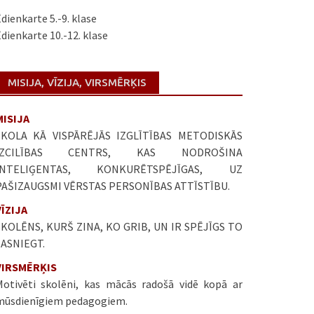
dienkarte 5.-9. klase
dienkarte 10.-12. klase
MISIJA, VĪZIJA, VIRSMĒRĶIS
MISIJA
SKOLA KĀ VISPĀRĒJĀS IZGLĪTĪBAS METODISKĀS
IZCILĪBAS CENTRS, KAS NODROŠINA
INTELIĢENTAS, KONKURĒTSPĒJĪGAS, UZ
PAŠIZAUGSMI VĒRSTAS PERSONĪBAS ATTĪSTĪBU.
VĪZIJA
SKOLĒNS, KURŠ ZINA, KO GRIB, UN IR SPĒJĪGS TO
SASNIEGT.
VIRSMĒRĶIS
Motivēti skolēni, kas mācās radošā vidē kopā ar
mūsdienīgiem pedagogiem.