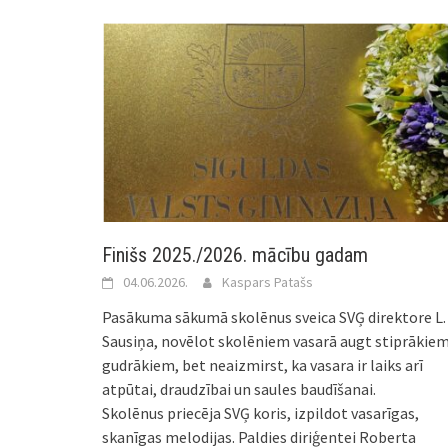
Finišs 2025./2026. mācību gadam
04.06.2026.
Kaspars Patašs
Pasākuma sākumā skolēnus sveica SVĢ direktore L.
Sausiņa, novēlot skolēniem vasarā augt stiprākiem
gudrākiem, bet neaizmirst, ka vasara ir laiks arī
atpūtai, draudzībai un saules baudīšanai.
Skolēnus priecēja SVĢ koris, izpildot vasarīgas,
skanīgas melodijas. Paldies diriģentei Roberta