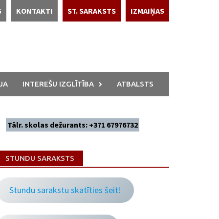
G
KONTAKTI
ST. SARAKSTS
IZMAIŅAS
JA
INTEREŠU IZGLĪTĪBA
ATBALSTS
Tālr. skolas dežurants: +371 67976732
STUNDU SARAKSTS
Stundu sarakstu skatīties šeit!