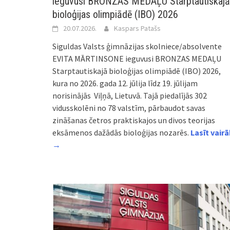
ieguvusi BRONZAS MEDAĻU Starptautiskajā
bioloģijas olimpiādē (IBO) 2026
20.07.2026.
Kaspars Patašs
Siguldas Valsts ģimnāzijas skolniece/absolvente
EVITA MĀRTINSONE ieguvusi BRONZAS MEDAĻU
Starptautiskajā bioloģijas olimpiādē (IBO) 2026,
kura no 2026. gada 12. jūlija līdz 19. jūlijam
norisinājās
Viļņā, Lietuvā. Tajā piedalījās 302
vidusskolēni no 78 valstīm, pārbaudot savas
zināšanas četros praktiskajos un divos teorijas
eksāmenos dažādās bioloģijas nozarēs.
Lasīt vairā
→