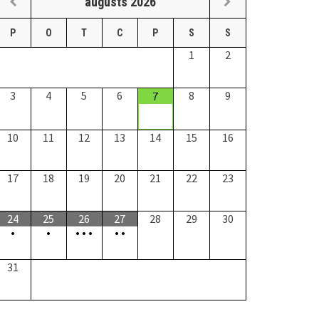
augusts
2026
P
O
T
C
P
S
S
1
2
3
4
5
6
8
9
7
10
11
12
13
14
15
16
17
18
19
20
21
22
23
24
25
26
27
28
29
30
•
•
•
•
•
•
•
31