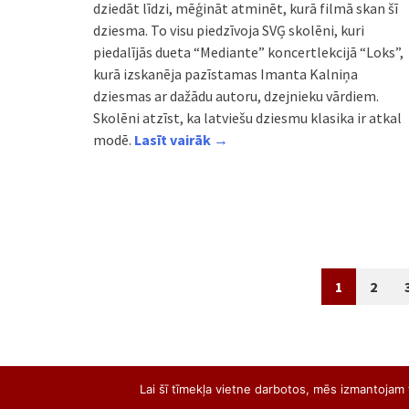
dziedāt līdzi, mēģināt atminēt, kurā filmā skan šī
dziesma. To visu piedzīvoja SVĢ skolēni, kuri
piedalījās dueta “Mediante” koncertlekcijā “Loks”,
kurā izskanēja pazīstamas Imanta Kalniņa
dziesmas ar dažādu autoru, dzejnieku vārdiem.
Skolēni atzīst, ka latviešu dziesmu klasika ir atkal
modē.
Lasīt vairāk →
Posts
1
2
navigation
Lai šī tīmekļa vietne darbotos, mēs izmantojam t