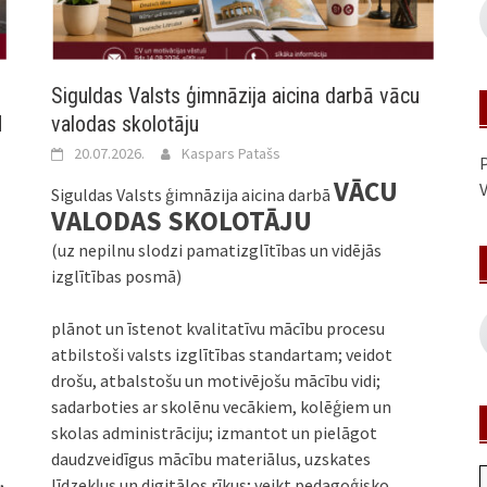
Siguldas Valsts ģimnāzija aicina darbā vācu
N
valodas skolotāju
20.07.2026.
Kaspars Patašs
P
VĀCU
V
Siguldas Valsts ģimnāzija aicina darbā
VALODAS SKOLOTĀJU
(uz nepilnu slodzi pamatizglītības un vidējās
izglītības posmā)
plānot un īstenot kvalitatīvu mācību procesu
atbilstoši valsts izglītības standartam; veidot
drošu, atbalstošu un motivējošu mācību vidi;
sadarboties ar skolēnu vecākiem, kolēģiem un
skolas administrāciju; izmantot un pielāgot
daudzveidīgus mācību materiālus, uzskates
,
līdzekļus un digitālos rīkus; veikt pedagoģisko