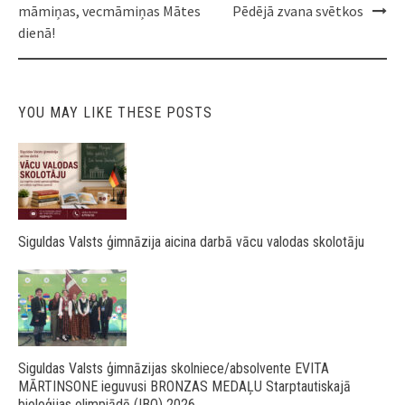
navigation
māmiņas, vecmāmiņas Mātes
Pēdējā zvana svētkos
dienā!
YOU MAY LIKE THESE POSTS
Siguldas Valsts ģimnāzija aicina darbā vācu valodas skolotāju
Siguldas Valsts ģimnāzijas skolniece/absolvente EVITA
MĀRTINSONE ieguvusi BRONZAS MEDAĻU Starptautiskajā
bioloģijas olimpiādē (IBO) 2026