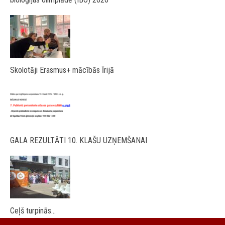
Skolotāji Erasmus+ mācībās Īrijā
GALA REZULTĀTI 10. KLAŠU UZŅEMŠANAI
Ceļš turpinās…