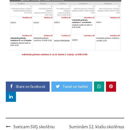
Share on facebook
Tweet on twitter
Post
Sveicam SVĢ skolēnu
Suminām 12. klašu skolēnus