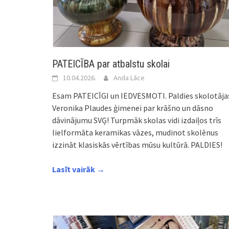
PATEICĪBA par atbalstu skolai
10.04.2026.
Anda Lāce
Esam PATEICĪGI un IEDVESMOTI. Paldies skolotāja
Veronika Plaudes ģimenei par krāšno un dāsno
dāvinājumu SVĢ! Turpmāk skolas vidi izdaiļos trīs
lielformāta keramikas vāzes, mudinot skolēnus
izzināt klasiskās vērtības mūsu kultūrā. PALDIES!
Lasīt vairāk →