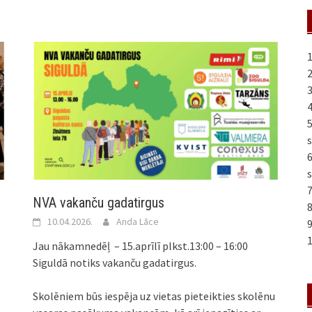
1
2
3
4
s
s
7
NVA vakanču gadatirgus
8
10.04.2026.
Anda Lāce
9
1
Jau nākamnedēļ – 15.aprīlī plkst.13:00 – 16:00
Siguldā notiks vakanču gadatirgus.
Skolēniem būs iespēja uz vietas pieteikties skolēnu