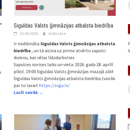
”
Siguldas Valsts ģimnāzijas atbalsta biedrība
23.04.2026.
Anda Lāce
P
Ir nodibināta
Siguldas Valsts ģimnāzijas atbalsta
V
biedrība
, un tā aicina uz pirmo atvērto sapulci
ikvienu, kas vēlas līdzdarboties
Sapulces norises laiks un vieta: 2026. gada 28. aprīlī
plkst. 19:00 Siguldas Valsts ģimnāzijas mazajā zālē
a
Siguldas Valsts ģimnāzijas atbalsta biedrība (vairāk
par to lasiet
https://svga.lv/
Lasīt vairāk →