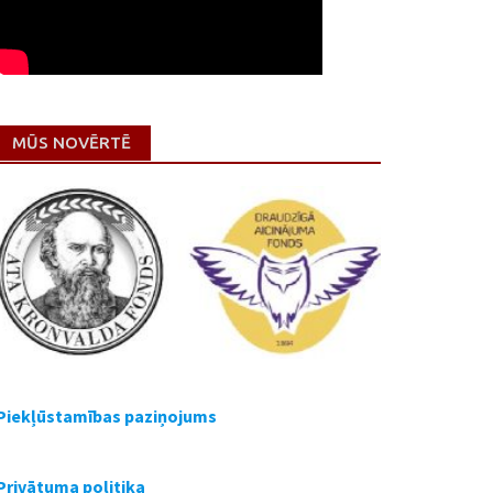
MŪS NOVĒRTĒ
Piekļūstamības paziņojums
Privātuma politika