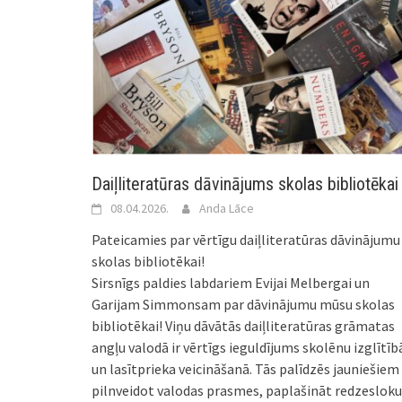
Daiļliteratūras dāvinājums skolas bibliotēkai
08.04.2026.
Anda Lāce
Pateicamies par vērtīgu daiļliteratūras dāvinājumu
skolas bibliotēkai!
Sirsnīgs paldies labdariem Evijai Melbergai un
Garijam Simmonsam par dāvinājumu mūsu skolas
bibliotēkai! Viņu dāvātās daiļliteratūras grāmatas
angļu valodā ir vērtīgs ieguldījums skolēnu izglītīb
un lasītprieka veicināšanā. Tās palīdzēs jauniešiem
pilnveidot valodas prasmes, paplašināt redzesloku