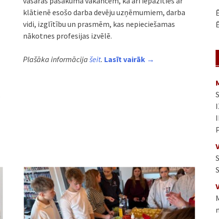
vasaras pasākuma vakancēm, kā arī iepazīties ar
klātienē esošo darba devēju uzņēmumiem, darba
Ē
vidi, izglītību un prasmēm, kas nepieciešamas
Ē
nākotnes profesijas izvēlē.
Plašāka informācija
šeit
.
Lasīt vairāk →
,