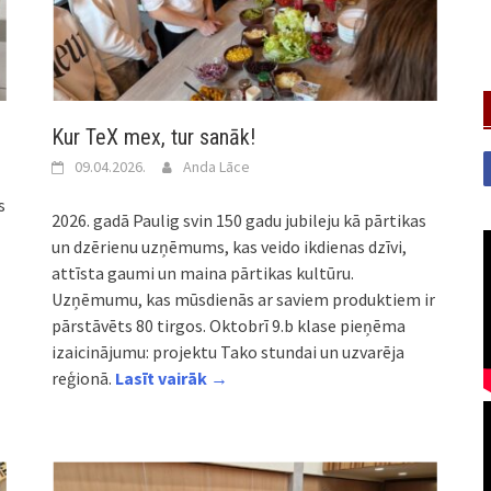
Kur TeX mex, tur sanāk!
09.04.2026.
Anda Lāce
s
2026. gadā Paulig svin 150 gadu jubileju kā pārtikas
un dzērienu uzņēmums, kas veido ikdienas dzīvi,
attīsta gaumi un maina pārtikas kultūru.
Uzņēmumu, kas mūsdienās ar saviem produktiem ir
pārstāvēts 80 tirgos. Oktobrī 9.b klase pieņēma
izaicinājumu: projektu Tako stundai un uzvarēja
reģionā.
Lasīt vairāk →