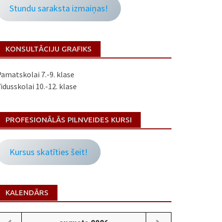
Stundu saraksta izmaiņas!
KONSULTĀCIJU GRAFIKS
amatskolai 7.-9. klase
idusskolai 10.-12. klase
PROFESIONĀLĀS PILNVEIDES KURSI
Kursus skatīties šeit!
KALENDĀRS