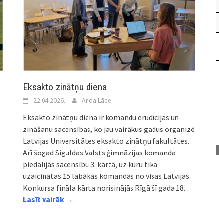
Eksakto zinātņu diena
22.04.2026.
Anda Lāce
Eksakto zinātņu diena ir komandu erudīcijas un
zināšanu sacensības, ko jau vairākus gadus organizē
Latvijas Universitātes eksakto zinātņu fakultātes.
Arī šogad Siguldas Valsts ģimnāzijas komanda
piedalījās sacensību 3. kārtā, uz kuru tika
uzaicinātas 15 labākās komandas no visas Latvijas.
Konkursa fināla kārta norisinājās Rīgā šī gada 18.
Lasīt vairāk →