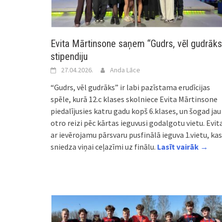
Evita Mārtinsone saņem “Gudrs, vēl gudrāks
stipendiju
27.04.2026.
Anda Lāce
“Gudrs, vēl gudrāks” ir labi pazīstama erudīcijas
spēle, kurā 12.c klases skolniece Evita Mārtinsone
piedalījusies katru gadu kopš 6.klases, un šogad jau
otro reizi pēc kārtas ieguvusi godalgotu vietu. Evit
ar ievērojamu pārsvaru pusfinālā ieguva 1.vietu, kas
sniedza viņai ceļazīmi uz finālu.
Lasīt vairāk →