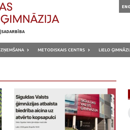
EN
A|SADARBĪBA
UZŅEMŠANA
METODISKAIS CENTRS
LIELO ĢIMNĀZI