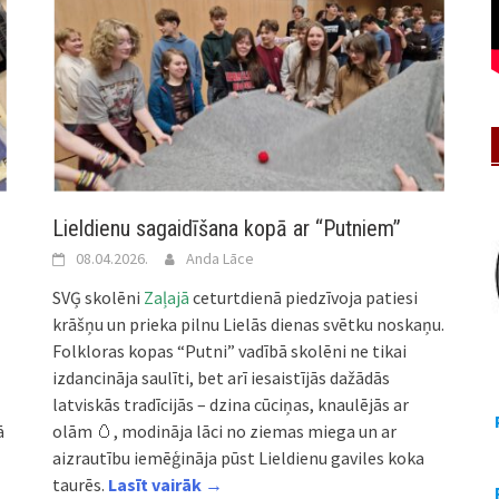
Lieldienu sagaidīšana kopā ar “Putniem”
08.04.2026.
Anda Lāce
SVĢ skolēni
Zaļajā
ceturtdienā piedzīvoja patiesi
krāšņu un prieka pilnu Lielās dienas svētku noskaņu.
Folkloras kopas “Putni” vadībā skolēni ne tikai
izdancināja saulīti, bet arī iesaistījās dažādās
latviskās tradīcijās – dzina cūciņas, knaulējās ar
ā
olām 🥚, modināja lāci no ziemas miega un ar
aizrautību iemēģināja pūst Lieldienu gaviles koka
taurēs.
Lasīt vairāk →