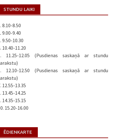
STUNDU LAIKI
. 8.10-8.50
. 9.00-9.40
. 9.50-10.30
. 10.40-11.20
5. 11.25-12.05 (Pusdienas saskaņā ar stundu
arakstu)
6. 12.10-12.50 (Pusdienas saskaņā ar stundu
arakstu)
. 12.55-13.35
. 13.45-14.25
. 14.35-15.15
0. 15.20-16.00
ĒDIENKARTE