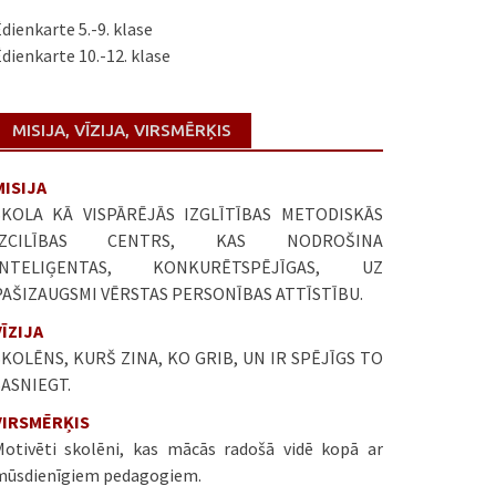
dienkarte 5.-9. klase
dienkarte 10.-12. klase
MISIJA, VĪZIJA, VIRSMĒRĶIS
MISIJA
SKOLA KĀ VISPĀRĒJĀS IZGLĪTĪBAS METODISKĀS
IZCILĪBAS CENTRS, KAS NODROŠINA
INTELIĢENTAS, KONKURĒTSPĒJĪGAS, UZ
PAŠIZAUGSMI VĒRSTAS PERSONĪBAS ATTĪSTĪBU.
VĪZIJA
SKOLĒNS, KURŠ ZINA, KO GRIB, UN IR SPĒJĪGS TO
SASNIEGT.
VIRSMĒRĶIS
Motivēti skolēni, kas mācās radošā vidē kopā ar
mūsdienīgiem pedagogiem.