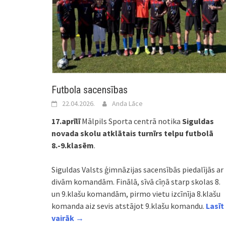
Futbola sacensības
22.04.2026.
Anda Lāce
17.aprīlī
Mālpils Sporta centrā notika
Siguldas
novada skolu atklātais turnīrs telpu futbolā
8.-9.klasēm
.
Siguldas Valsts ģimnāzijas sacensībās piedalījās ar
divām komandām. Finālā, sīvā cīņā starp skolas 8.
un 9.klašu komandām, pirmo vietu izcīnīja 8.klašu
komanda aiz sevis atstājot 9.klašu komandu.
Lasīt
vairāk →