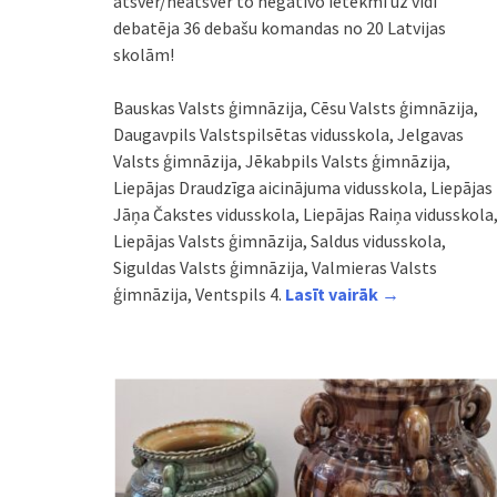
atsver/neatsver to negatīvo ietekmi uz vidi”
debatēja 36 debašu komandas no 20 Latvijas
skolām!
Bauskas Valsts ģimnāzija, Cēsu Valsts ģimnāzija,
Daugavpils Valstspilsētas vidusskola, Jelgavas
Valsts ģimnāzija, Jēkabpils Valsts ģimnāzija,
Liepājas Draudzīga aicinājuma vidusskola, Liepājas
Jāņa Čakstes vidusskola, Liepājas Raiņa vidusskola
Liepājas Valsts ģimnāzija, Saldus vidusskola,
Siguldas Valsts ģimnāzija, Valmieras Valsts
ģimnāzija, Ventspils 4.
Lasīt vairāk →