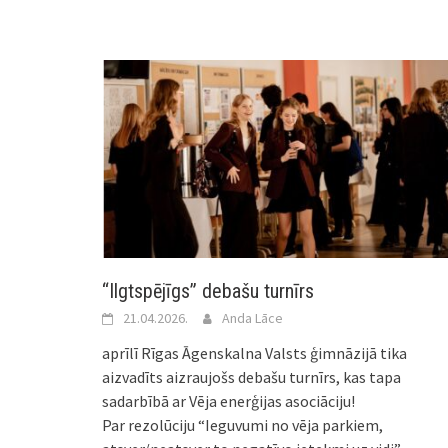
“Ilgtspējīgs” debašu turnīrs
21.04.2026.
Anda Lāce
aprīlī Rīgas Āgenskalna Valsts ģimnāzijā tika
aizvadīts aizraujošs debašu turnīrs, kas tapa
sadarbībā ar Vēja enerģijas asociāciju!
Par rezolūciju “Ieguvumi no vēja parkiem,