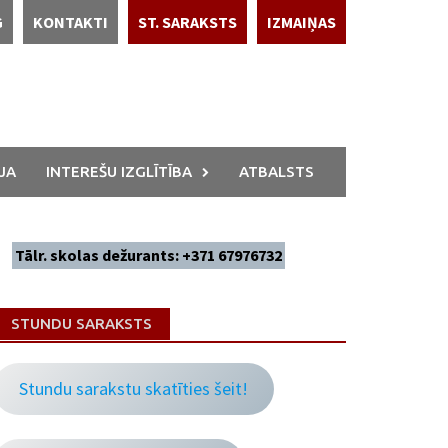
G
KONTAKTI
ST. SARAKSTS
IZMAIŅAS
JA
INTEREŠU IZGLĪTĪBA
ATBALSTS
Tālr. skolas dežurants: +371 67976732
STUNDU SARAKSTS
Stundu sarakstu skatīties šeit!