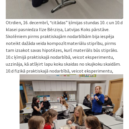
Otrdien, 16. decembrī, “citādas” ķīmijas stundas 10. c un 10.d
klasei pasniedza Ilze Bērziņa, Latvijas Koks pārstāve.
Skolēniem pirms praktiskajām nodarbībām bija iespēja
noteikt dažāda veida kompozītmateriālu stiprību, pirms
tam izsakot savas hipotēzes, kurš materiāls būs stiprāks.
10.c ķīmijā praktiskajā nodarbībā, veicot eksperimentu,
uzzināja, kā atšķirt lapu koku skaidas no skujkoku skaidām.
10.d fizikā praktiskajā nodarbībā, veicot
eksperimentu,