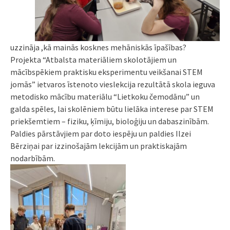
uzzināja ,kā mainās kosknes mehāniskās īpašības?
Projekta “Atbalsta materiāliem skolotājiem un
mācībspēkiem praktisku eksperimentu veikšanai STEM
jomās” ietvaros īstenoto vieslekcija rezultātā skola ieguva
metodisko mācību materiālu “Lietkoku čemodānu” un
galda spēles, lai skolēniem būtu lielāka interese par STEM
priekšemtiem – fiziku, ķīmiju, bioloģiju un dabaszinībām.
Paldies pārstāvjiem par doto iespēju un paldies Ilzei
Bērziņai par izzinošajām lekcijām un praktiskajām
nodarbībām.