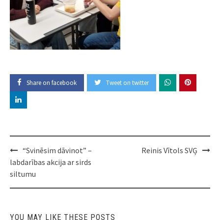
Share on facebook
Tweet on twitter
Post
“Svinēsim dāvinot” –
Reinis Vītols SVĢ
navigation
labdarības akcija ar sirds
siltumu
YOU MAY LIKE THESE POSTS