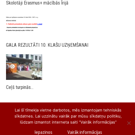
Skolotāji Erasmus+ mācībās Īrijā
GALA REZULTĀTI 10. KLAŠU UZŅEMŠANAI
Ceļš turpinās…
Lai šī tīmekļa vietne darbotos, mēs izmantojam tehniskās
sīkdatnes. Lai uzzinātu vairāk par mūsu sīkdatņu politiku,
lūdzam izmantot interneta saiti “Vairāk informācijas”
Siguldas Valsts ģimnāzija
Iepazinos
Vairāk informācijas