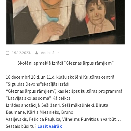
19.12.2023.
Anda Lāce
Skolēni apmeklē izrādi ”Gleznas ārpus rāmjiem”
18.decembrī 10.d. un 11.d. klašu skolēni Kultūras centrā
”Siguldas Devons”skatījās izrādi
“Gleznas ārpus rāmjiem”, kas ietilpst kultūras programmā
”Latvijas skolas soma”. Kā teikts
izrādes anotācijā: Seši žanri. Seši mākslinieki. Biruta
Baumane, Kārlis Miesnieks, Bruno
Vasiļevskis, Felicita Pauļuka, Vilhelms Purvītis un varbūt…
Sestais būsi tu?
Lasīt vairāk →