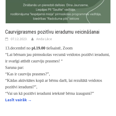
Caurvijprasmes pozitīvu ieradumu veicināšanai
07.12.2023.
Anda Lāce
13.decembrī no
pl.19.00
tiešsaistē, Zoom
“Lai bērnam jau pirmsskolas vecumā veidotos pozitīvi ieradumi,
ir svarīgi attīstīt caurviju prasmes! “
Saruna par:
“Kas ir caurviju prasmes?”,
“Kādas aktivitātes kopā ar bērnu darīt, lai rezultātā veidotos
pozitīvi ieradumi?”,
“Vai un kā pozitīvi ieradumi ietekmē bērna izaugsmi?”
Lasīt vairāk →