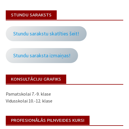
STUNDU SARAKSTS
Stundu sarakstu skatīties šeit!
Stundu saraksta izmaiņas!
KONSULTĀCIJU GRAFIKS
Pamatskolai 7.-9. klase
Vidusskolai 10.-12. klase
PROFESIONĀLĀS PILNVEIDES KURSI