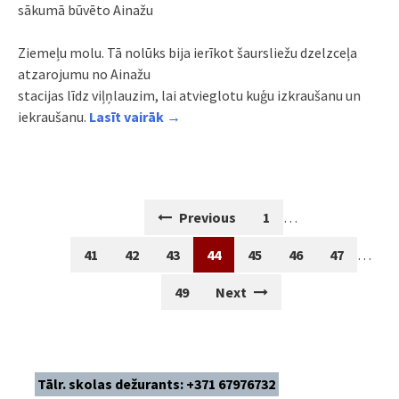
sākumā būvēto Ainažu
Ziemeļu molu. Tā nolūks bija ierīkot šaursliežu dzelzceļa
atzarojumu no Ainažu
stacijas līdz viļņlauzim, lai atvieglotu kuģu izkraušanu un
iekraušanu.
Lasīt vairāk →
Posts
Previous
1
…
navigation
41
42
43
44
45
46
47
…
49
Next
Tālr. skolas dežurants: +371 67976732