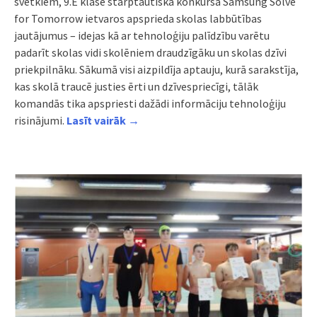
svētkiem, 9.E klase starptautiskā konkursa Samsung Solve
for Tomorrow ietvaros apsprieda skolas labbūtības
jautājumus – idejas kā ar tehnoloģiju palīdzību varētu
padarīt skolas vidi skolēniem draudzīgāku un skolas dzīvi
priekpilnāku. Sākumā visi aizpildīja aptauju, kurā sarakstīja,
kas skolā traucē justies ērti un dzīvespriecīgi, tālāk
komandās tika apspriesti dažādi informāciju tehnoloģiju
risinājumi.
Lasīt vairāk →