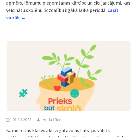
apmērs, lēmumu pieņemšanas kārtība un citi jautājumi, kas
veicinātu skolēnu līdzdalību ilgākā laika periodā.
Lasīt
vairāk →
01.12.2023.
Anda Lāce
Kamēr citas klases aktīvi gatavojās Latvijas valsts