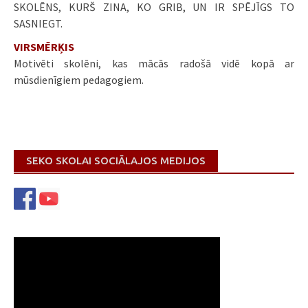
SKOLĒNS, KURŠ ZINA, KO GRIB, UN IR SPĒJĪGS TO
SASNIEGT.
VIRSMĒRĶIS
Motivēti skolēni, kas mācās radošā vidē kopā ar
mūsdienīgiem pedagogiem.
SEKO SKOLAI SOCIĀLAJOS MEDIJOS