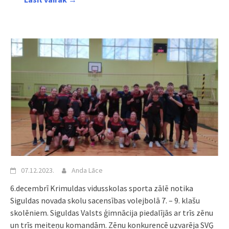
07.12.2023.
Anda Lāce
6.decembrī Krimuldas vidusskolas sporta zālē notika
Siguldas novada skolu sacensības volejbolā 7. – 9. klašu
skolēniem. Siguldas Valsts ģimnācija piedalījās ar trīs zēnu
un trīs meiteņu komandām. Zēnu konkurencē uzvarēja SVĢ