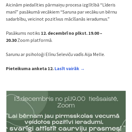
Aicinām piedalīties pārmaiņu procesa izglītībā “Līderis
manī” pasākumā vecākiem “Saruna par vecāku un bērnu
sadarbību, veicinot pozitīvus mācīšanās ieradumus.”
Pasākums notiks
12. decembrī no plkst. 19.00 –
20.30
Zoom platformā.
Sarunu ar psiholoģi Elīnu Seleviču vadīs Aija Melle.
Pieteikuma anketa 12.
Lasīt vairāk →