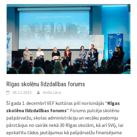
Rīgas skolēnu līdzdalības forums
05.12.2023.
Anda Lāce
Šī gada 1. decembrī VEF kultūras pilī norisinājās “
Rīgas
skolēnu līdzdalības forums
”. Forums pulcēja skolēnu
pašpārvalžu, skolas administrāciju un vecāku padomju
pārstāvjus no vairāk nekā 30 Rīgas skolām, kā arī SVĢ, lai
apskatītu tādus jautājumus kā pašpārvalžu finansējuma