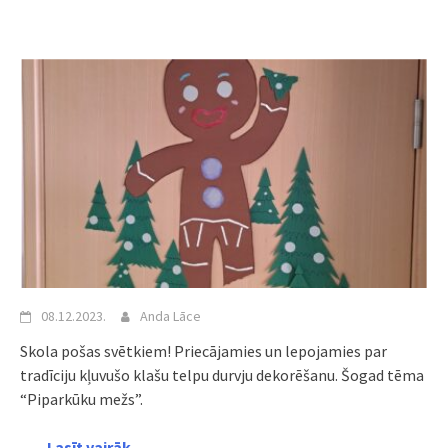
08.12.2023.
Anda Lāce
Skola pošas svētkiem! Priecājamies un lepojamies par
tradīciju kļuvušo klašu telpu durvju dekorēšanu. Šogad tēma
“Piparkūku mežs”.
Lasīt vairāk →