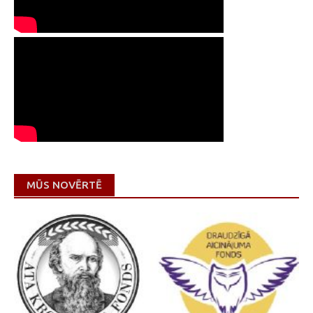
MŪS NOVĒRTĒ