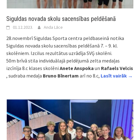
Siguldas novada skolu sacensības peldēšanā
01.12.2023.
Anda Lāce
28.novembrī Siguldas Sporta centra peldbaseinā notika
Siguldas novada skolu sacensības peldēšanā 7. – 9. kl.
skolēniem. Izcilus rezultātus uzrādīja SVĢ skolēni.
50m brīvā stila individuālajā peldējumā zelta medaļas
izcīnīja 8.c klases skolēni
Anete Anspoka
un
Rafaels Velcis
, sudraba medaļa
Bruno Bīnertam
arī no 8.c,
Lasīt vairāk →