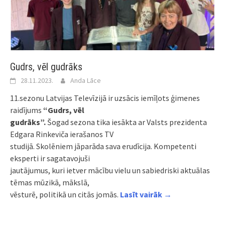
Gudrs, vēl gudrāks
28.11.2023.
Anda Lāce
11.sezonu Latvijas Televīzijā ir uzsācis iemīļots ģimenes
raidījums
“Gudrs, vēl
gudrāks”.
Šogad sezona tika iesākta ar Valsts prezidenta
Edgara Rinkeviča ierašanos TV
studijā. Skolēniem jāparāda sava erudīcija. Kompetenti
eksperti ir sagatavojuši
jautājumus, kuri ietver mācību vielu un sabiedriski aktuālas
tēmas mūzikā, mākslā,
vēsturē, politikā un citās jomās.
Lasīt vairāk →