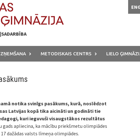
EN
A|SADARBĪBA
UZŅEMŠANA
METODISKAIS CENTRS
LIELO ĢIMNĀZI
pasākums
namā notika svinīgs pasākums, kurā, noslēdzot
as Latvijas kopā tika aicināti un godināti tie
edagogi, kuri ieguvuši visaugstākos rezultātus
u gads apliecina, ka mācību priekšmetu olimpiādes
s 17 dažādas valsts līmeņa olimpiādes.