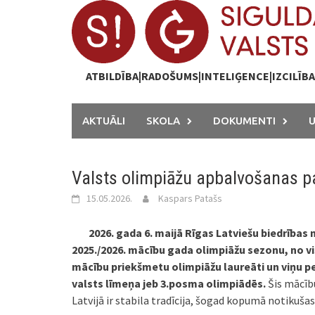
Skip
to
content
ATBILDĪBA|RADOŠUMS|INTELIĢENCE|IZCILĪB
AKTUĀLI
SKOLA
DOKUMENTI
Valsts olimpiāžu apbalvošanas 
15.05.2026.
Kaspars Patašs
2026. gada 6. maijā Rīgas Latviešu biedrības 
2025./2026. mācību gada olimpiāžu sezonu, no vis
mācību priekšmetu olimpiāžu laureāti un viņu p
valsts līmeņa jeb 3.posma olimpiādēs.
Šis mācīb
Latvijā ir stabila tradīcija, šogad kopumā notikuša