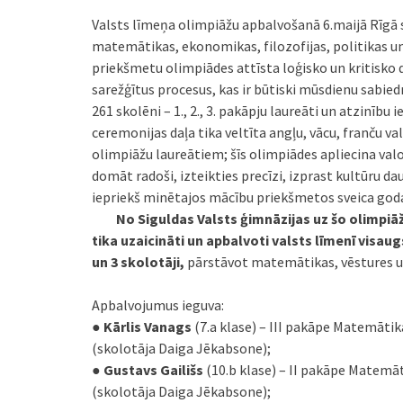
Valsts līmeņa olimpiāžu apbalvošanā 6.maijā Rīgā s
matemātikas, ekonomikas, filozofijas, politikas un 
priekšmetu olimpiādes attīsta loģisko un kritisko
sarežģītus procesus, kas ir būtiski mūsdienu sabie
261 skolēni – 1., 2., 3. pakāpju laureāti un atzinību
ceremonijas daļa tika veltīta angļu, vācu, franču va
olimpiāžu laureātiem; šīs olimpiādes apliecina va
domāt radoši, izteikties precīzi, izprast kultūru d
iepriekš minētajos mācību priekšmetos sveica goda
No Siguldas Valsts ģimnāzijas uz šo olimpiāž
tika uzaicināti un apbalvoti valsts līmenī visa
un 3 skolotāji,
pārstāvot matemātikas, vēstures un
Apbalvojumus ieguva:
●
Kārlis Vanags
(7.a klase) – III pakāpe Matemātik
(skolotāja Daiga Jēkabsone);
●
Gustavs Gailišs
(10.b klase) – II pakāpe Matemāt
(skolotāja Daiga Jēkabsone);