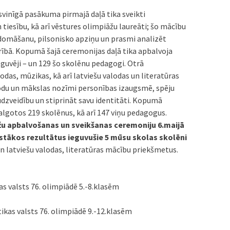
vinīgā pasākuma pirmajā daļā tika sveikti
tiesību, kā arī vēstures olimpiāžu laureāti; šo mācību
 domāšanu, pilsonisko apziņu un prasmi analizēt
drībā. Kopumā šajā ceremonijas daļā tika apbalvoja
 ieguvēji – un 129 šo skolēnu pedagogi. Otrā
lodas, mūzikas, kā arī latviešu valodas un literatūras
lodu un mākslas nozīmi personības izaugsmē, spēju
audzveidību un stiprināt savu identitāti. Kopumā
lgotos 219 skolēnus, kā arī 147 viņu pedagogus.
u apbalvošanas un sveikšanas ceremoniju 6.maijā
ugstākos rezultātus ieguvušie 5 mūsu skolas skolēni
 latviešu valodas, literatūras mācību priekšmetus.
as valsts 76. olimpiādē 5.-8.klasēm
ikas valsts 76. olimpiādē 9.-12.klasēm