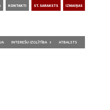
G
KONTAKTI
ST. SARAKSTS
IZMAIŅAS
JA
INTEREŠU IZGLĪTĪBA
ATBALSTS