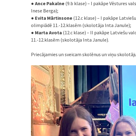
●
Ance Pakalne
(9.b klase) – I pakāpe Vēstures val
Inese Berga);
●
Evita Mārtinsone
(12.c klase) – I pakāpe Latviešu
olimpiādē 11.-12.klasēm (skolotāja Inta Janule);
●
Marta Avota
(12.c klase) – II pakāpe Latviešu val
11.-12.klasēm (skolotāja Inta Janule).
Priecājamies un sveicam skolēnus un viņu skolotāj