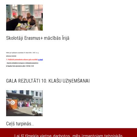
Skolotāji Erasmus+ mācībās Īrijā
GALA REZULTĀTI 10. KLAŠU UZŅEMŠANAI
Ceļš turpinās…
Lai šī tīmekļa vietne darbotos, mēs izmantojam tehniskās