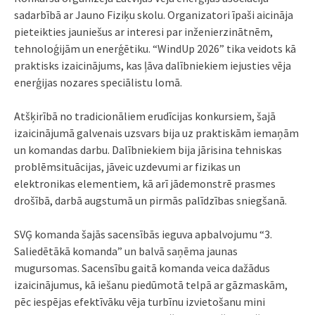
sadarbībā ar Jauno Fiziķu skolu. Organizatori īpaši aicināja
pieteikties jauniešus ar interesi par inženierzinātnēm,
tehnoloģijām un enerģētiku. “WindUp 2026” tika veidots kā
praktisks izaicinājums, kas ļāva dalībniekiem iejusties vēja
enerģijas nozares speciālistu lomā.
Atšķirībā no tradicionāliem erudīcijas konkursiem, šajā
izaicinājumā galvenais uzsvars bija uz praktiskām iemaņām
un komandas darbu. Dalībniekiem bija jārisina tehniskas
problēmsituācijas, jāveic uzdevumi ar fizikas un
elektronikas elementiem, kā arī jādemonstrē prasmes
drošībā, darbā augstumā un pirmās palīdzības sniegšanā.
SVĢ komanda šajās sacensībās ieguva apbalvojumu “3.
Saliedētākā komanda” un balvā saņēma jaunas
mugursomas. Sacensību gaitā komanda veica dažādus
izaicinājumus, kā iešanu piedūmotā telpā ar gāzmaskām,
pēc iespējas efektīvāku vēja turbīnu izvietošanu mini