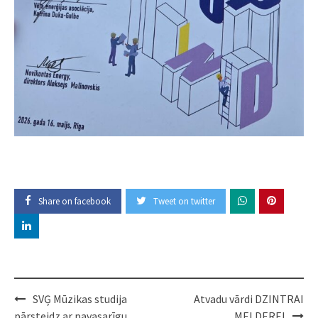
Share on facebook
Tweet on twitter
Post
SVĢ Mūzikas studija
Atvadu vārdi DZINTRAI
navigation
pārsteidz ar pavasarīgu
MELDEREI