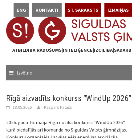
Skip
ENG
KONTAKTI
ST. SARAKSTS
IZMAIŅAS
to
content
ATBILDĪBA|RADOŠUMS|INTELIĢENCE|IZCILĪBA|SADARBĪB
Izvēlne
Rīgā aizvadīts konkurss “WindUp 2026”
18.05.2026.
Kaspars Patašs
2026. gada 16. maijā Rīgā notika konkurss “WindUp 2026”,
kurā piedalījās arī komanda no Siguldas Valsts ģimnāzijas.
Konkursu organizēja Latvijas Vēja enerģijas asociācija