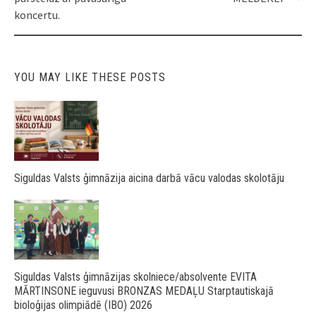
koncertu.
YOU MAY LIKE THESE POSTS
Siguldas Valsts ģimnāzija aicina darbā vācu valodas skolotāju
Siguldas Valsts ģimnāzijas skolniece/absolvente EVITA
MĀRTINSONE ieguvusi BRONZAS MEDAĻU Starptautiskajā
bioloģijas olimpiādē (IBO) 2026