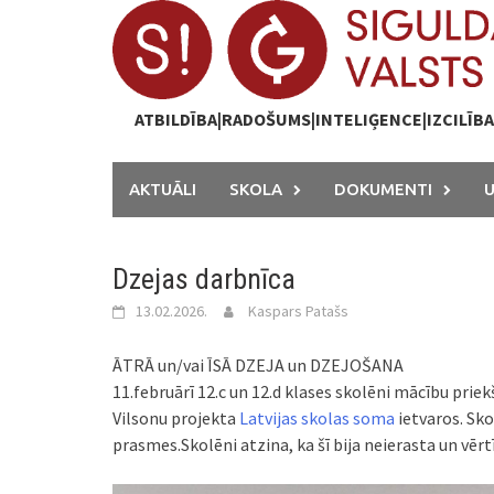
Skip
to
content
ATBILDĪBA|RADOŠUMS|INTELIĢENCE|IZCILĪB
AKTUĀLI
SKOLA
DOKUMENTI
Dzejas darbnīca
13.02.2026.
Kaspars Patašs
ĀTRĀ un/vai ĪSĀ DZEJA un DZEJOŠANA
11.februārī 12.c un 12.d klases skolēni mācību prie
Vilsonu projekta
Latvijas skolas soma
ietvaros. Sko
prasmes.Skolēni atzina, ka šī bija neierasta un vērt