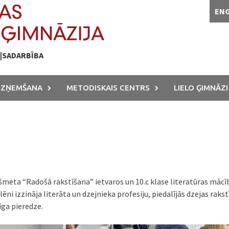
EN
A|SADARBĪBA
UZŅEMŠANA
METODISKAIS CENTRS
LIELO ĢIMNĀZI
kšmeta “Radošā rakstīšana” ietvaros un 10.c klase literatūras mācī
lēni izzināja literāta un dzejnieka profesiju, piedalījās dzejas ra
īga pieredze.