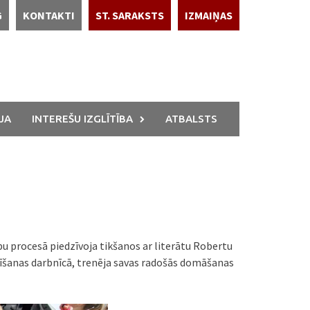
G
KONTAKTI
ST. SARAKSTS
IZMAIŅAS
JA
INTEREŠU IZGLĪTĪBA
ATBALSTS
bu procesā piedzīvoja tikšanos ar literātu Robertu
kstīšanas darbnīcā, trenēja savas radošās domāšanas