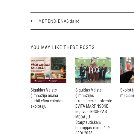
Post
METEŅDIENAS danči
navigation
YOU MAY LIKE THESE POSTS
Siguldas Valsts
Siguldas Valsts
Skolotā
ģimnāzija aicina
ģimnāzijas
mācībās 
darbā vācu valodas
skolniece/absolvente
skolotāju
EVITA MĀRTINSONE
ieguvusi BRONZAS
MEDAĻU
Starptautiskajā
bioloģijas olimpiādē
(IBO) 2026