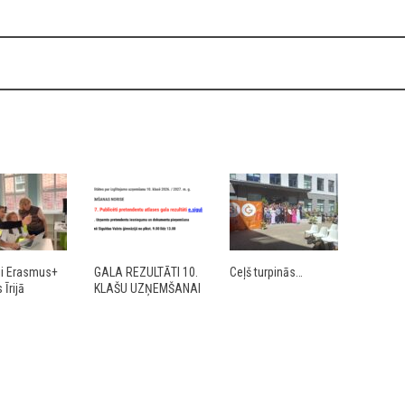
ji Erasmus+
GALA REZULTĀTI 10.
Ceļš turpinās…
Īrijā
KLAŠU UZŅEMŠANAI