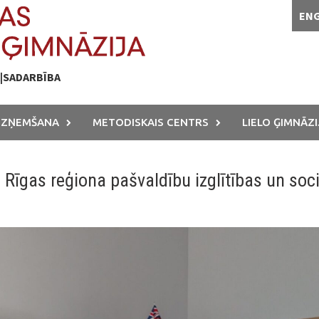
EN
A|SADARBĪBA
UZŅEMŠANA
METODISKAIS CENTRS
LIELO ĢIMNĀZI
Rīgas reģiona pašvaldību izglītības un soc