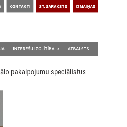
G
KONTAKTI
ST. SARAKSTS
IZMAIŅAS
JA
INTEREŠU IZGLĪTĪBA
ATBALSTS
iālo pakalpojumu speciālistus