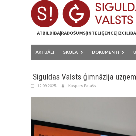
Skip
to
content
ATBILDĪBA|RADOŠUMS|INTELIĢENCE|IZCILĪB
AKTUĀLI
SKOLA
DOKUMENTI
Siguldas Valsts ģimnāzija uzņem 
12.09.2025.
Kaspars Patašs