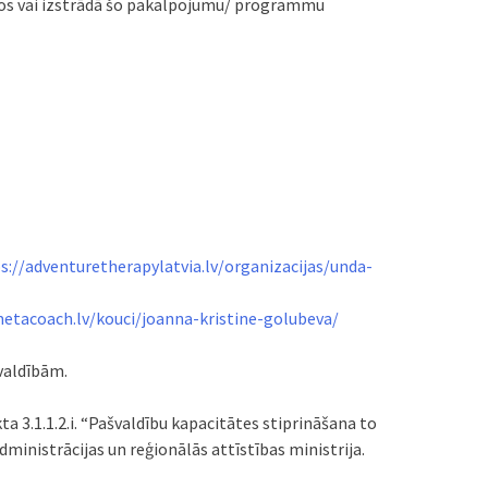
aros vai izstrādā šo pakalpojumu/ programmu
s://adventuretherapylatvia.lv/organizacijas/unda-
metacoach.lv/kouci/joanna-kristine-golubeva/
valdībām.
 3.1.1.2.i. “Pašvaldību kapacitātes stiprināšana to
ministrācijas un reģionālās attīstības ministrija.