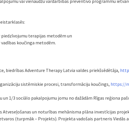
pakalpojumu vai vienaudžu vardarbības preventīvo programmu ietv
eistarklasēs:
r piedzīvojumu terapijas metodēm un
r vadības koučinga metodēm.
ce, biedrības Adventure Therapy Latvia valdes priekšsēdētāja,
http
rganizāciju sistēmiskie procesi, transformāciju koučings,
https://
jomu un 1/3 sociālo pakalpojumu jomu no dažādām Rīgas reģiona paš
 Atveseļošanas un noturības mehānisma plāna investīcijas projekta
etvaros (turpmāk – Projekts). Projekta vadošais partneris Viedās ad