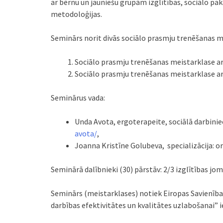
ar bērnu un jauniešu grupām izglītības, sociālo 
metodoloģijas.
Seminārs norit divās sociālo prasmju trenēšanas m
Sociālo prasmju trenēšanas meistarklase a
Sociālo prasmju trenēšanas meistarklase a
Seminārus vada:
Unda Avota, ergoterapeite, sociālā darbinie
avota/
,
Joanna Kristīne Golubeva, specializācija: o
Seminārā dalībnieki (30) pārstāv: 2/3 izglītības 
Seminārs (meistarklases) notiek Eiropas Savienības
darbības efektivitātes un kvalitātes uzlabošanai” i