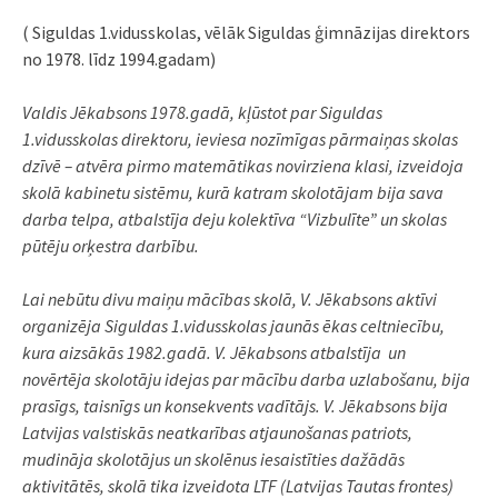
( Siguldas 1.vidusskolas, vēlāk Siguldas ģimnāzijas direktors
no 1978. līdz 1994.gadam)
Valdis Jēkabsons 1978.gadā, kļūstot par Siguldas
1.vidusskolas direktoru, ieviesa nozīmīgas pārmaiņas skolas
dzīvē – atvēra pirmo matemātikas novirziena klasi, izveidoja
skolā kabinetu sistēmu, kurā katram skolotājam bija sava
darba telpa, atbalstīja deju kolektīva “Vizbulīte” un skolas
pūtēju orķestra darbību.
Lai nebūtu divu maiņu mācības skolā, V. Jēkabsons aktīvi
organizēja Siguldas 1.vidusskolas jaunās ēkas celtniecību,
kura aizsākās 1982.gadā. V. Jēkabsons atbalstīja un
novērtēja skolotāju idejas par mācību darba uzlabošanu, bija
prasīgs, taisnīgs un konsekvents vadītājs. V. Jēkabsons bija
Latvijas valstiskās neatkarības atjaunošanas patriots,
mudināja skolotājus un skolēnus iesaistīties dažādās
aktivitātēs, skolā tika izveidota LTF (Latvijas Tautas frontes)