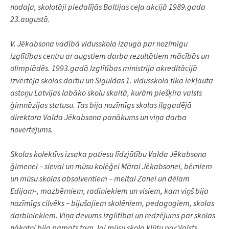
nodaļa, skolotāji piedalījās Baltijas ceļa akcijā 1989.gada
23.augustā.
V. Jēkabsona vadībā vidusskola izauga par nozīmīgu
izglītības centru ar augstiem darba rezultātiem mācībās un
olimpiādēs. 1993.gadā Izglītības ministrija akreditācijā
izvērtēja skolas darbu un Siguldas 1. vidusskola tika iekļauta
astoņu Latvijas labāko skolu skaitā, kurām piešķīra valsts
ģimnāzijas statusu. Tas bija nozīmīgs skolas ilggadējā
direktora Valda Jēkabsona panākums un viņa darba
novērtējums.
Skolas kolektīvs izsaka patiesu līdzjūtību Valda Jēkabsona
ģimenei – sievai un mūsu kolēģei Mārai Jēkabsonei, bērniem
un mūsu skolas absolventiem – meitai Zanei un dēlam
Edijam-, mazbērniem, radiniekiem un visiem, kam viņš bija
nozīmīgs cilvēks – bijušajiem skolēniem, pedagogiem, skolas
darbiniekiem. Viņa devums izglītībai un redzējums par skolas
nākotni bija pamats tam, lai mūsu skola kļūtu par Valsts