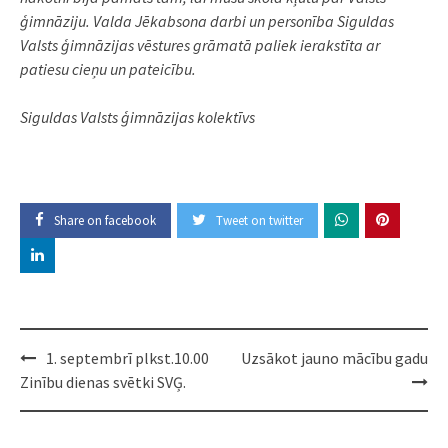
ģimnāziju. Valda Jēkabsona darbi un personība Siguldas
Valsts ģimnāzijas vēstures grāmatā paliek ierakstīta ar
patiesu cieņu un pateicību.
Siguldas Valsts ģimnāzijas kolektīvs
Share on facebook
Tweet on twitter
Post
1. septembrī plkst.10.00
Uzsākot jauno mācību gadu
navigation
Zinību dienas svētki SVĢ.