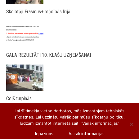
Skolotāji Erasmus+ mācībās Īrijā
GALA REZULTĀTI 10. KLAŠU UZŅEMŠANAI
Ceļš turpinās…
Lai šī tīmekļa vietne darbotos, mēs izmantojam tehniskās
sīkdatnes. Lai uzzinātu vairāk par mūsu sīkdatņu politiku,
lūdzam izmantot interneta saiti “Vairāk informācijas”
Iepazinos
Vairāk informācijas
Siguldas Valsts ģimnāzija