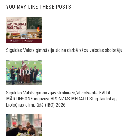
YOU MAY LIKE THESE POSTS
Siguldas Valsts ģimnāzija aicina darbā vācu valodas skolotāju
Siguldas Valsts ģimnāzijas skolniece/absolvente EVITA
MĀRTINSONE ieguvusi BRONZAS MEDAĻU Starptautiskajā
bioloģijas olimpiādē (IBO) 2026