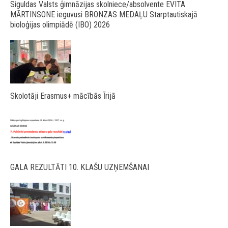
Siguldas Valsts ģimnāzijas skolniece/absolvente EVITA
MĀRTINSONE ieguvusi BRONZAS MEDAĻU Starptautiskajā
bioloģijas olimpiādē (IBO) 2026
Skolotāji Erasmus+ mācībās Īrijā
GALA REZULTĀTI 10. KLAŠU UZŅEMŠANAI