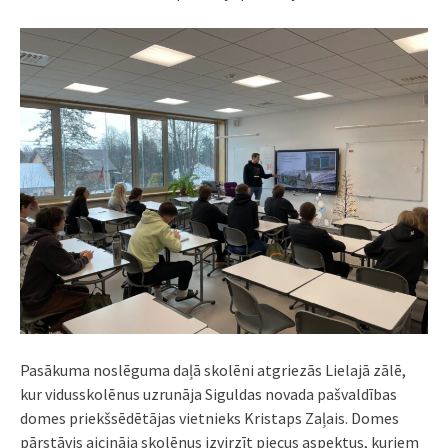
Pasākuma noslēguma daļā skolēni atgriezās Lielajā zālē,
kur vidusskolēnus uzrunāja Siguldas novada pašvaldības
domes priekšsēdētājas vietnieks Kristaps Zaļais. Domes
pārstāvis aicināja skolēnus izvirzīt piecus aspektus, kuriem