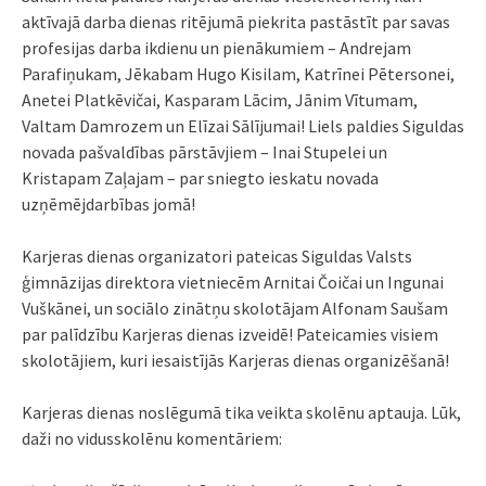
aktīvajā darba dienas ritējumā piekrita pastāstīt par savas
profesijas darba ikdienu un pienākumiem – Andrejam
Parafiņukam, Jēkabam Hugo Kisilam, Katrīnei Pētersonei,
Anetei Platkēvičai, Kasparam Lācim, Jānim Vītumam,
Valtam Damrozem un Elīzai Sālījumai! Liels paldies Siguldas
novada pašvaldības pārstāvjiem – Inai Stupelei un
Kristapam Zaļajam – par sniegto ieskatu novada
uzņēmējdarbības jomā!
Karjeras dienas organizatori pateicas Siguldas Valsts
ģimnāzijas direktora vietniecēm Arnitai Čoičai un Ingunai
Vuškānei, un sociālo zinātņu skolotājam Alfonam Saušam
par palīdzību Karjeras dienas izveidē! Pateicamies visiem
skolotājiem, kuri iesaistījās Karjeras dienas organizēšanā!
Karjeras dienas noslēgumā tika veikta skolēnu aptauja. Lūk,
daži no vidusskolēnu komentāriem: