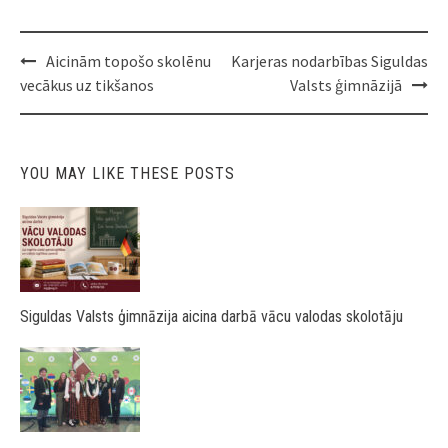
Post
Aicinām topošo skolēnu
Karjeras nodarbības Siguldas
navigation
vecākus uz tikšanos
Valsts ģimnāzijā
YOU MAY LIKE THESE POSTS
Siguldas Valsts ģimnāzija aicina darbā vācu valodas skolotāju