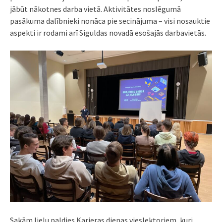
jābūt nākotnes darba vietā. Aktivitātes noslēgumā
pasākuma dalībnieki nonāca pie secinājuma – visi nosauktie
aspekti ir rodami arī Siguldas novadā esošajās darbavietās.
Sakām lielu paldies Karjeras dienas vieslektoriem, kuri