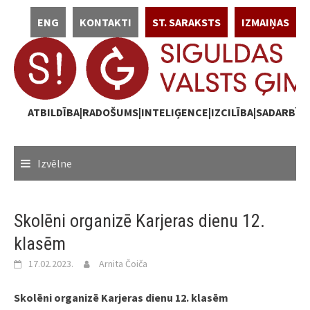
Skip
ENG
KONTAKTI
ST. SARAKSTS
IZMAIŅAS
to
content
ATBILDĪBA|RADOŠUMS|INTELIĢENCE|IZCILĪBA|SADARBĪB
Izvēlne
Skolēni organizē Karjeras dienu 12.
klasēm
17.02.2023.
Arnita Čoiča
Skolēni organizē Karjeras dienu 12. klasēm