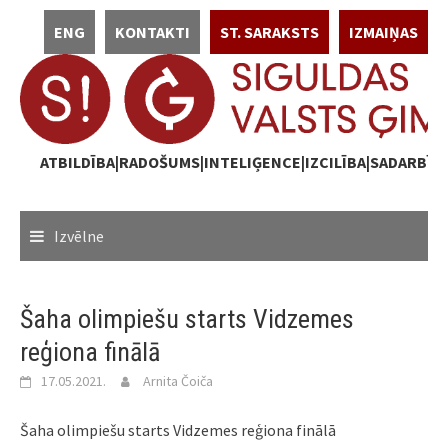
Skip
ENG
KONTAKTI
ST. SARAKSTS
IZMAIŅAS
to
content
ATBILDĪBA|RADOŠUMS|INTELIĢENCE|IZCILĪBA|SADARBĪB
Izvēlne
Šaha olimpiešu starts Vidzemes
reģiona finālā
17.05.2021.
Arnita Čoiča
Šaha olimpiešu starts Vidzemes reģiona finālā