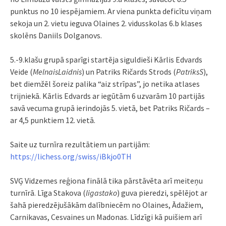
punktus no 10 iespējamiem. Ar viena punkta deficītu viņam
sekoja un 2. vietu ieguva Olaines 2. vidusskolas 6.b klases
skolēns Daniils Dolganovs.
5.-9.klašu grupā sparīgi startēja siguldieši Kārlis Edvards
Veide (
MelnaisLaidnis
) un Patriks Ričards Strods (
PatriksS
),
bet diemžēl šoreiz palika “aiz strīpas”, jo netika atlases
trijniekā. Kārlis Edvards ar iegūtām 6 uzvarām 10 partijās
savā vecuma grupā ierindojās 5. vietā, bet Patriks Ričards –
ar 4,5 punktiem 12. vietā.
Saite uz turnīra rezultātiem un partijām:
https://lichess.org/swiss/iBkjo0TH
SVĢ Vidzemes reģiona finālā tika pārstāvēta arī meiteņu
turnīrā. Līga Stakova (
ligastako
) guva pieredzi, spēlējot ar
šahā pieredzējušākām dalībniecēm no Olaines, Ādažiem,
Carnikavas, Cesvaines un Madonas. Līdzīgi kā puišiem arī