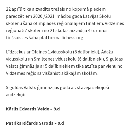
22.aprīlī tika aizvadīts trešais no kopumā pieciem
paredzētiem 2020./2021. mācību gada Latvijas Skolu
skolēnu šaha olimpiādes reģionālajiem fināliem. Vidzemes
reģiona 57 skolēni no 21 skolas aizvadīja 4 turnīrus
tiešsaistes šaha platformā lichess.org.
Līdztekus ar Olaines 1.vidusskolu (8 dalībnieki), Ādažu
vidusskolu un Smiltenes vidusskolu (6 dalībnieki), Siguldas
Valsts ģimnāzija ar 5 dalībniekiem tika atzīta par vienu no
Vidzemes reģiona visšahistiskākajām skolām.
Siguldas Valsts ģimnāzijas godu aizstāvēja sekojoši
audzēkņi:
Kārlis Edvards Veide – 9.d
Patriks Ričards Strods – 9.d