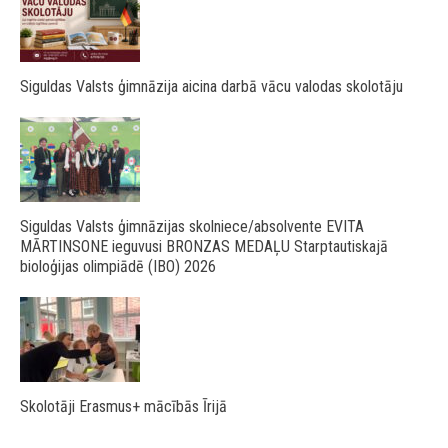
Siguldas Valsts ģimnāzija aicina darbā vācu valodas skolotāju
Siguldas Valsts ģimnāzijas skolniece/absolvente EVITA
MĀRTINSONE ieguvusi BRONZAS MEDAĻU Starptautiskajā
bioloģijas olimpiādē (IBO) 2026
Skolotāji Erasmus+ mācībās Īrijā