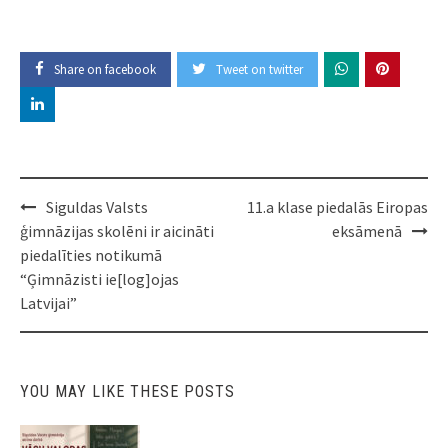
Share on facebook
Tweet on twitter
Post
Siguldas Valsts
11.a klase piedalās Eiropas
navigation
ģimnāzijas skolēni ir aicināti
eksāmenā
piedalīties notikumā
“Ģimnāzisti ie[log]ojas
Latvijai”
YOU MAY LIKE THESE POSTS