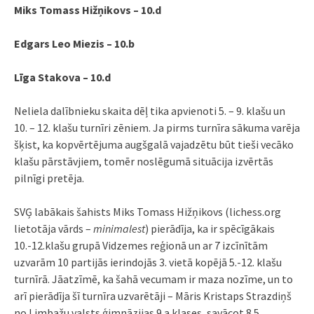
Miks Tomass Hižņikovs – 10.d
Edgars Leo Miezis – 10.b
Līga Stakova – 10.d
Neliela dalībnieku skaita dēļ tika apvienoti 5. – 9. klašu un
10. – 12. klašu turnīri zēniem. Ja pirms turnīra sākuma varēja
šķist, ka kopvērtējuma augšgalā vajadzētu būt tieši vecāko
klašu pārstāvjiem, tomēr noslēgumā situācija izvērtās
pilnīgi pretēja.
SVĢ labākais šahists Miks Tomass Hižņikovs (lichess.org
lietotāja vārds –
minimalest
) pierādīja, ka ir spēcīgākais
10.-12.klašu grupā Vidzemes reģionā un ar 7 izcīnītām
uzvarām 10 partijās ierindojās 3. vietā kopējā 5.-12. klašu
turnīrā. Jāatzīmē, ka šahā vecumam ir maza nozīme, un to
arī pierādīja šī turnīra uzvarētāji – Māris Kristaps Strazdiņš
no Limbažu valsts ģimnāzijas 9.a klases, savācot 8.5