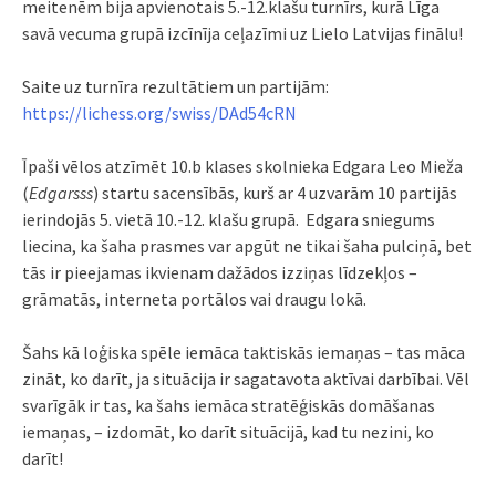
meitenēm bija apvienotais 5.-12.klašu turnīrs, kurā Līga
savā vecuma grupā izcīnīja ceļazīmi uz Lielo Latvijas finālu!
Saite uz turnīra rezultātiem un partijām:
https://lichess.org/swiss/DAd54cRN
Īpaši vēlos atzīmēt 10.b klases skolnieka Edgara Leo Mieža
(
Edgarsss
) startu sacensībās, kurš ar 4 uzvarām 10 partijās
ierindojās 5. vietā 10.-12. klašu grupā. Edgara sniegums
liecina, ka šaha prasmes var apgūt ne tikai šaha pulciņā, bet
tās ir pieejamas ikvienam dažādos izziņas līdzekļos –
grāmatās, interneta portālos vai draugu lokā.
Šahs kā loģiska spēle iemāca taktiskās iemaņas – tas māca
zināt, ko darīt, ja situācija ir sagatavota aktīvai darbībai. Vēl
svarīgāk ir tas, ka šahs iemāca stratēģiskās domāšanas
iemaņas, – izdomāt, ko darīt situācijā, kad tu nezini, ko
darīt!