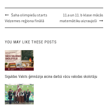
Post
Šaha olimpiešu starts
11.a un 11. b klase mācās
navigation
Vidzemes reģiona finālā
matemātiku aizraujoši
YOU MAY LIKE THESE POSTS
Siguldas Valsts ģimnāzija aicina darbā vācu valodas skolotāju