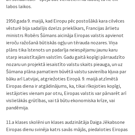
labos laikos.
1950.gada 9. maijā, kad Eiropu pēc postošākā kara cilvēces
vēsturē bija sadalījis dzelzs priekškars, Francijas ārlietu
ministrs Robērs Šūmans aicināja Eiropas valstis apvienot
ieroču ražošanā būtiskās ogļu un tērauda nozares. Viņa
plāns tika īstenots un padarīja neiespējamu jaunu karu
starp iesaistītajām valstīm. Gadu gaitā kopīgi pārraudzīto
nozaru un projektā iesaistīto valstu skaits pieauga, un uz
Šūmana plāna pamatiem būvētā valstu savienība kļuva par
bāku arī Latvijai, atgriežoties Eiropā. 9. maijā atzīmētā
Eiropas diena ir atgādinājums, ka, tikai rīkojoties kopīgi,
iestājoties vienam par otru, Eiropas valstis var pārvarēt arī
vislielākās grūtības, vai tā būtu ekonomiska krīze, vai
pandēmija.
11.a klases skolēni un klases audzinātāja Daiga Jēkabsone
Eiropas dienu svinēja katrs savās mājās, piedaloties Eiropas