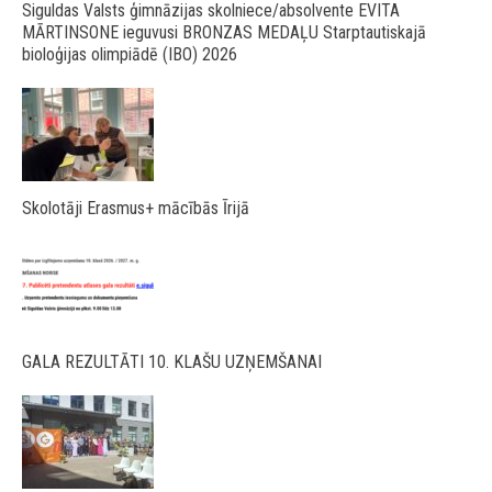
Siguldas Valsts ģimnāzijas skolniece/absolvente EVITA
MĀRTINSONE ieguvusi BRONZAS MEDAĻU Starptautiskajā
bioloģijas olimpiādē (IBO) 2026
Skolotāji Erasmus+ mācībās Īrijā
GALA REZULTĀTI 10. KLAŠU UZŅEMŠANAI