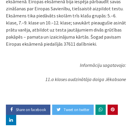
eksāmenā. Eiropas eksāmenā bija iespēja pārbaudīt savas
zināšanas par Eiropas Savienību, tiešsaistē aizpildot testu.
Eksāmens tika piedāvāts skolām trīs klašu grupās: 5.–6.
klase, 7.–9. klase un 10.–12. klase; savukārt pieaugušie asināt
prātu varēja, atbildot uz testa jautājumiem divās grūtības
pakāpēs – pamata un izaicinājuma kārtās. Šogad pavisam
Eiropas eksāmenā piedalījās 37611 dalībnieki.
Informāciju sagatavoja:
11.a klases audzinātāja daiga Jēkabsone
Share on facebook
Tweet on twitter