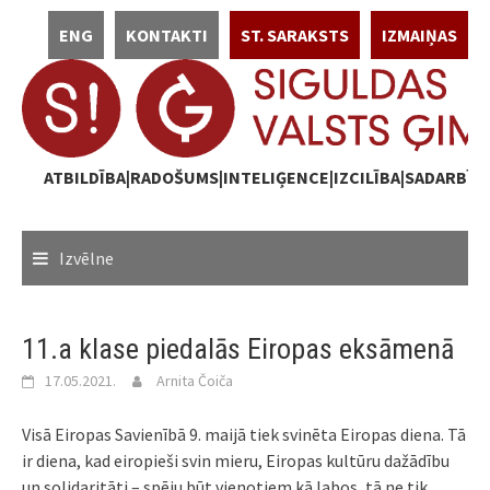
Skip
ENG
KONTAKTI
ST. SARAKSTS
IZMAIŅAS
to
content
ATBILDĪBA|RADOŠUMS|INTELIĢENCE|IZCILĪBA|SADARBĪB
Izvēlne
11.a klase piedalās Eiropas eksāmenā
17.05.2021.
Arnita Čoiča
Visā Eiropas Savienībā 9. maijā tiek svinēta Eiropas diena. Tā
ir diena, kad eiropieši svin mieru, Eiropas kultūru dažādību
un solidaritāti – spēju būt vienotiem kā labos, tā ne tik