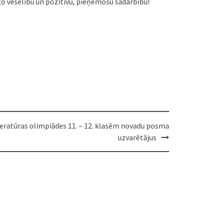
īgo veselību un pozitīvu, pieņemošu sadarbību!
teratūras olimpiādes 11. – 12. klasēm novadu posma
uzvarētājus