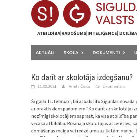
Skip
to
content
ATBILDĪBA|RADOŠUMS|INTELIĢENCE|IZCILĪB
AKTUĀLI
SKOLA
DOKUMENTI
Ko darīt ar skolotāja izdegšanu?
11.02.2021.
Arnita Čoiča
2 komentāru
Šī gada 11. februārī, lai atbalstītu Siguldas novad
ar praktiskiem padomiem “Ko darīt ar skolotāja izd
nozīmīgi skolotājiem saprast, ka visa atbildība par s
vecāka atbildība. Rosināja skolotājus atcerēties, ka
domāšanas maiņa vai redzējuma uz lietām maiņa. B