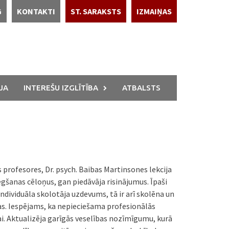
G
KONTAKTI
ST. SARAKSTS
IZMAIŅAS
JA
INTEREŠU IZGLĪTĪBA
ATBALSTS
s profesores, Dr. psych. Baibas Martinsones lekcija
gšanas cēloņus, gan piedāvāja risinājumus. Īpaši
 individuāla skolotāja uzdevums, tā ir arī skolēna un
pējas. Iespējams, ka nepieciešama profesionālās
. Aktualizēja garīgās veselības nozīmīgumu, kurā