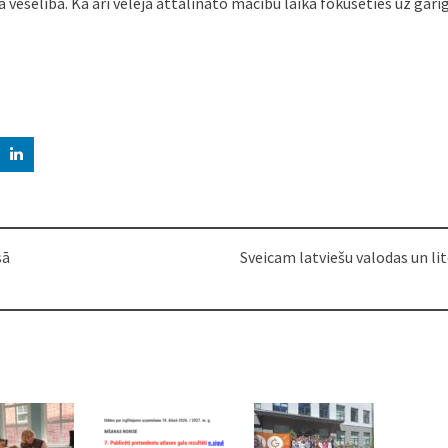
gā veselība. Kā arī vēlēja attālināto mācību laikā fokusēties uz gar
sā
Sveicam latviešu valodas un li