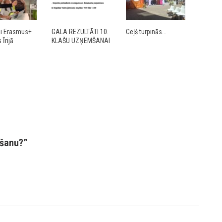
ji Erasmus+
GALA REZULTĀTI 10.
Ceļš turpinās…
Īrijā
KLAŠU UZŅEMŠANAI
gšanu?
”