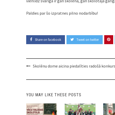
vienlīdz svarīga ir gan skolēna, gan skolotāja garī
Paldies par šo izpratnes pilno nodarbību!
Share on facebook
Tweet on twitter
Post
Skolēnu dome aicina piedalīties radošā konkur
navigation
YOU MAY LIKE THESE POSTS