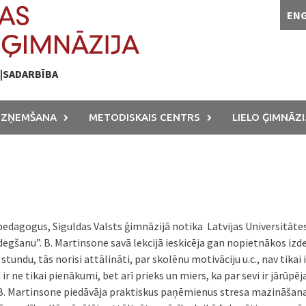
EN
A|SADARBĪBA
UZŅEMŠANA
METODISKAIS CENTRS
LIELO ĢIMNĀZI
a pedagogus, Siguldas Valsts ģimnāzijā notika Latvijas Universitāte
egšanu”. B. Martinsone savā lekcijā ieskicēja gan nopietnākos izde
tundu, tās norisi attālināti, par skolēnu motivāciju u.c., nav tikai
 ir ne tikai pienākumi, bet arī prieks un miers, ka par sevi ir jārū
. Martinsone piedāvāja praktiskus paņēmienus stresa mazināšanai