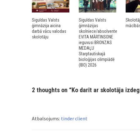
Siguldas Valsts
Siguldas Valsts
Skolotā
ģimnāzija aicina
ģimnāzijas
mācībās 
darbā vācu valodas
skolniece/absolvente
skolotāju
EVITA MĀRTINSONE
ieguvusi BRONZAS
MEDAĻU
Starptautiskajā
bioloģijas olimpiādē
(IBO) 2026
2 thoughts on “
Ko darīt ar skolotāja izde
Atbalsojums:
tinder client