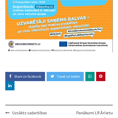
Share on facebook
Tweet on twitter
Post
Uzsākts sadarbības
Panākumi LR Ārlietu
navigation