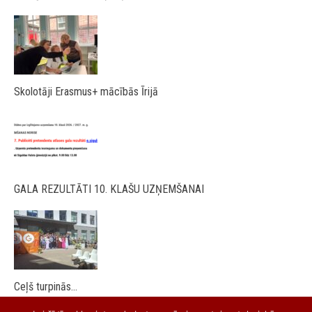
Skolotāji Erasmus+ mācībās Īrijā
GALA REZULTĀTI 10. KLAŠU UZŅEMŠANAI
Ceļš turpinās…