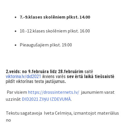
7.-9.klases skolēniem plkst. 14.00
10.-12.klases skolēniem plkst. 16.00
Pieaugušajiem plkst. 19.00
2.veids: no 9.februāra līdz 28.februārim
saitē
viktorina.lv/did2021
ikviens varēs
sev ērtā laikā tiešsaistē
pildīt viktorīnas testa jautājumus
.
Par visiem
https://drossinternets.lv/
jaunumiem varat
uzzināt
DID2021 ZIŅU IZDEVUMĀ
.
Tekstu sagatavoja
Iveta Celmiņa,
izmantojot materiālus
no