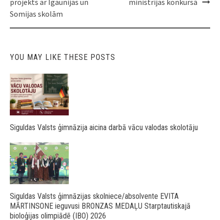
projekts ar Igaunijas un
ministrijas konkursā
Somijas skolām
YOU MAY LIKE THESE POSTS
Siguldas Valsts ģimnāzija aicina darbā vācu valodas skolotāju
Siguldas Valsts ģimnāzijas skolniece/absolvente EVITA
MĀRTINSONE ieguvusi BRONZAS MEDAĻU Starptautiskajā
bioloģijas olimpiādē (IBO) 2026