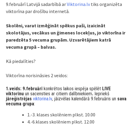
9.februārī Latvijā sadarbībā ar
Viktorina.lv
tiks organizēta
viktorīna par drošību internetā.
Skolēni, varat izmēģināt spēkus paši, izaicināt
skolotājus, vecākus un ģimenes locekļus, jo viktorīna ir
paredzēta 5 vecuma grupām. Uzvarētājiem katrā
vecuma grupā – balvas.
Kā piedalīties?
Viktorīna norisināsies 2 veidos:
1.veids: 9.februārī
konkrētos laikos iespēja spēlēt
LIVE
viktorīnu
un sacensties ar citiem dalībniekiem
.
Iepriekš
jāreģistrējas
viktorina.lv
, jāizvēlas kalendārā 9.februāris un
sava
vecuma grupa
:
1.-3. klases skolēniem plkst. 10.00
4.-6.klases skolēniem plkst. 12.00