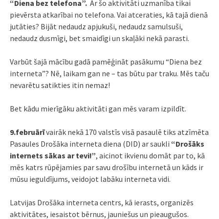
“Diena bez telefona”.
Ar šo aktivitāti uzmanība tikai
pievērsta atkarībai no telefona. Vai atceraties, kā tajā dienā
jutāties? Bijāt nedaudz apjukuši, nedaudz samulsuši,
nedaudz dusmīgi, bet smaidīgi un skaļāki nekā parasti.
Varbūt šajā mācību gadā pamēģināt pasākumu “Diena bez
interneta”? Nē, laikam gan ne – tas būtu par traku. Mēs taču
nevarētu satikties itin nemaz!
Bet kādu mierīgāku aktivitāti gan mēs varam izpildīt.
9.februārī
vairāk nekā 170 valstīs visā pasaulē tiks atzīmēta
Pasaules Drošāka interneta diena (DID) ar saukli
“Drošāks
internets sākas ar tevi!”
, aicinot ikvienu domāt par to, kā
mēs katrs rūpējamies par savu drošību internetā un kāds ir
mūsu ieguldījums, veidojot labāku interneta vidi.
Latvijas Drošāka interneta centrs, kā ierasts, organizēs
aktivitātes, iesaistot bērnus, jauniešus un pieaugušos.