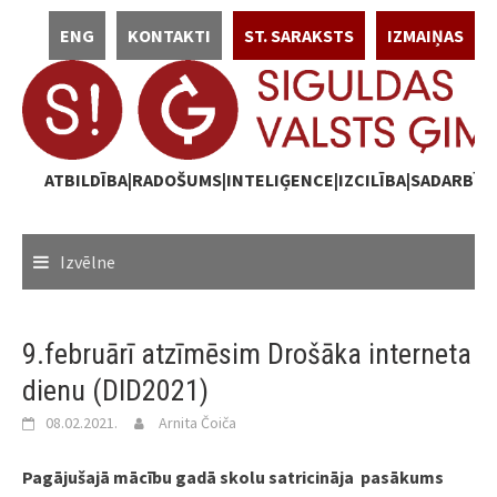
Skip
ENG
KONTAKTI
ST. SARAKSTS
IZMAIŅAS
to
content
ATBILDĪBA|RADOŠUMS|INTELIĢENCE|IZCILĪBA|SADARBĪB
Izvēlne
9.februārī atzīmēsim Drošāka interneta
dienu (DID2021)
08.02.2021.
Arnita Čoiča
Pagājušajā mācību gadā skolu satricināja pasākums