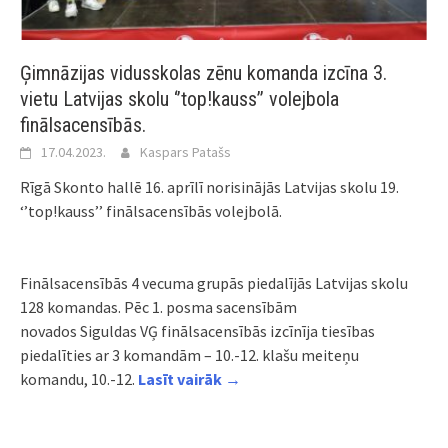
Ģimnāzijas vidusskolas zēnu komanda izcīna 3.
vietu Latvijas skolu ‘’top!kauss’’ volejbola
finālsacensībās.
17.04.2023.
Kaspars Patašs
Rīgā Skonto hallē 16. aprīlī norisinājās Latvijas skolu 19.
‘’top!kauss’’ finālsacensībās volejbolā.
Finālsacensībās 4 vecuma grupās piedalījās Latvijas skolu
128 komandas. Pēc 1. posma sacensībām
novados Siguldas VĢ finālsacensībās izcīnīja tiesības
piedalīties ar 3 komandām – 10.-12. klašu meiteņu
komandu, 10.-12.
Lasīt vairāk →