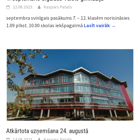
22.08.2023.
Kaspars Patašs
septembra svinīgais pasākums 7. – 12. klasēm norisināsies
1.09 plkst. 10.00 skolas iekšpagalmā
Lasīt vairāk →
Atkārtota uzņemšana 24. augustā
14.08.2023.
Kaspars Patašs