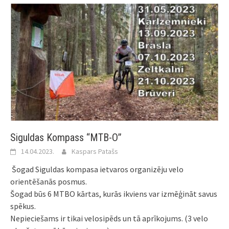
Siguldas Kompass “MTB-O”
14.04.2023.
Kaspars Patašs
Šogad Siguldas kompasa ietvaros organizēju velo
orientēšanās posmus.
Šogad būs 6 MTBO kārtas, kurās ikviens var izmēģināt savus
spēkus.
Nepieciešams ir tikai velosipēds un tā aprīkojums. (3 velo