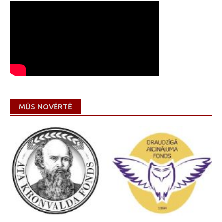
MŪS NOVĒRTĒ