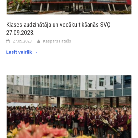
Klases audzinātāja un vecāku tikšanās SVĢ
27.09.2023.
27.09.2023.
Kaspars Patašs
Lasīt vairāk →