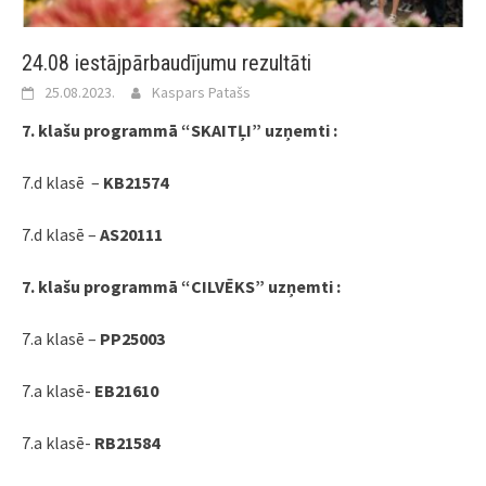
24.08 iestājpārbaudījumu rezultāti
25.08.2023.
Kaspars Patašs
7. klašu programmā “SKAITĻI” uzņemti :
7.d klasē –
KB21574
7.d klasē –
AS20111
7. klašu programmā “CILVĒKS” uzņemti :
7.a klasē –
PP25003
7.a klasē-
EB21610
7.a klasē-
RB21584