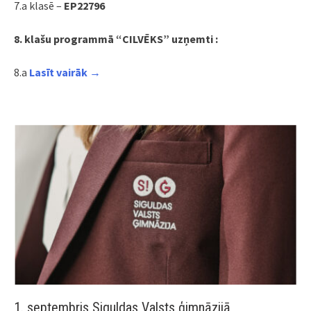
7.a klasē –
EP22796
8. klašu programmā “CILVĒKS” uzņemti :
8.a
Lasīt vairāk →
1. septembris Siguldas Valsts ģimnāzijā