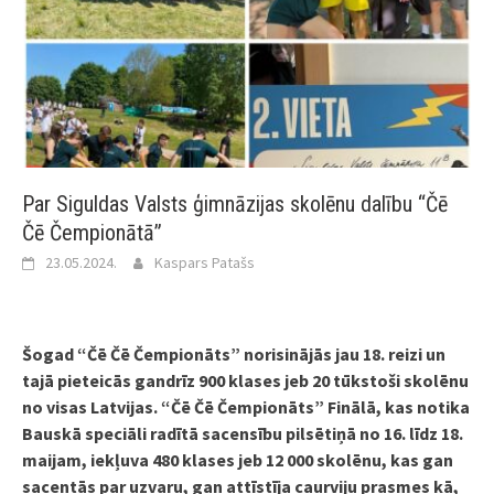
Par Siguldas Valsts ģimnāzijas skolēnu dalību “Čē
Čē Čempionātā”
23.05.2024.
Kaspars Patašs
Šogad “Čē Čē Čempionāts” norisinājās jau 18. reizi un
tajā pieteicās gandrīz 900 klases jeb 20 tūkstoši skolēnu
no visas Latvijas. “Čē Čē Čempionāts” Finālā, kas notika
Bauskā speciāli radītā sacensību pilsētiņā no 16. līdz 18.
maijam, iekļuva 480 klases jeb 12 000 skolēnu, kas gan
sacentās par uzvaru, gan attīstīja caurviju prasmes kā,