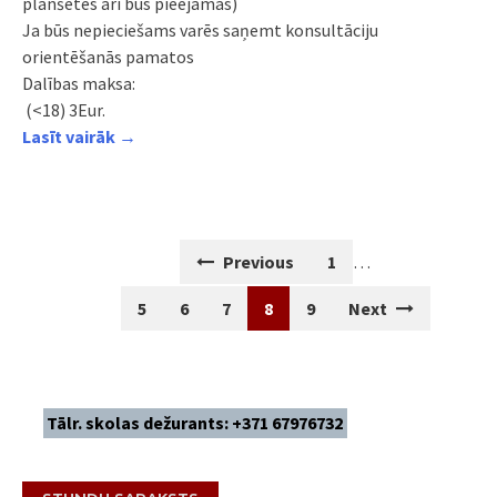
planšetes arī būs pieejamas)
Ja būs nepieciešams varēs saņemt konsultāciju
orientēšanās pamatos
Dalības maksa:
(<18) 3Eur.
Lasīt vairāk →
Posts
Previous
1
…
navigation
5
6
7
8
9
Next
Tālr. skolas dežurants: +371 67976732