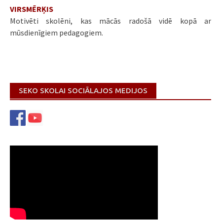
VIRSMĒRĶIS
Motivēti skolēni, kas mācās radošā vidē kopā ar
mūsdienīgiem pedagogiem.
SEKO SKOLAI SOCIĀLAJOS MEDIJOS