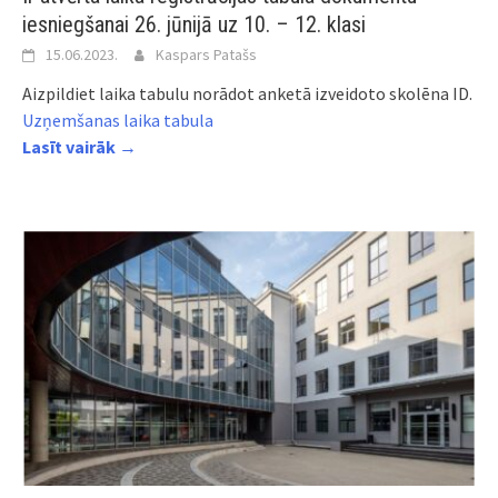
iesniegšanai 26. jūnijā uz 10. – 12. klasi
15.06.2023.
Kaspars Patašs
Aizpildiet laika tabulu norādot anketā izveidoto skolēna ID.
Uzņemšanas laika tabula
Lasīt vairāk →