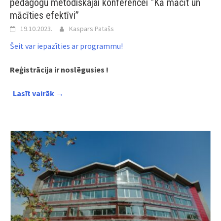
pedagogu metodiskajai konferencei “Kā mācīt un
mācīties efektīvi”
19.10.2023.
Kaspars Patašs
Šeit var iepazīties ar programmu!
Reģistrācija ir noslēgusies !
Lasīt vairāk →