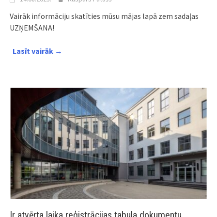
Vairāk informāciju skatīties mūsu mājas lapā zem sadaļas
UZŅEMŠANA!
Lasīt vairāk →
Ir atvērta laika reģistrācijas tabula dokumentu