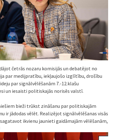
rādājot četrās nozaru komisijās un debatējot no
a par medijpratību, iekļaujošo izglītību, drošību
ideju par signālvēlēšanām 7.-12.klašu
i un iesaisti politiskajās norisēs valstī.
iešiem bieži trūkst zināšanu par politiskajām
u ir jādodas vēlēt. Realizējot signālvēlēšanas visās
un sagatavot ikvienu jaunieti gaidāmajām vēlēšanām,
!