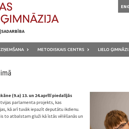
EN
A|SADARBĪBA
UZŅEMŠANA
METODISKAIS CENTRS
LIELO ĢIMNĀZI
eimā
ne (9.a) 13. un 24.aprīlī piedalījās
atvijas parlamenta projekts, kas
as, kā arī tuvāk iepazīt deputātu ikdienu.
is to atbalstam gluži kā īstās vēlēšanās un