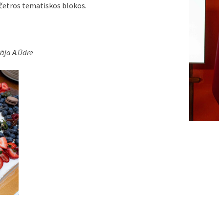
 četros tematiskos blokos.
tāja A.Ūdre