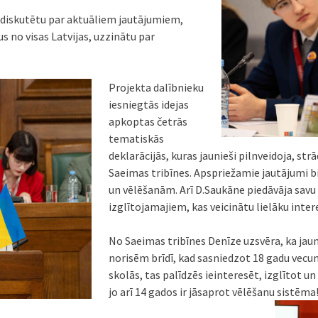
ai diskutētu par aktuāliem jautājumiem,
s no visas Latvijas, uzzinātu par
Projekta dalībnieku
iesniegtās idejas
apkoptas četrās
tematiskās
deklarācijās, kuras jaunieši pilnveidoja, st
Saeimas tribīnes. Apspriežamie jautājumi bij
un vēlēšanām. Arī D.Saukāne piedāvāja savu 
izglītojamajiem, kas veicinātu lielāku interes
No Saeimas tribīnes Denīze uzsvēra, ka jaun
norisēm brīdī, kad sasniedzot 18 gadu vecum
skolās, tas palīdzēs ieinteresēt, izglītot 
jo arī 14 gados ir jāsaprot vēlēšanu sistēma