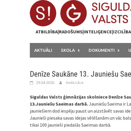
Skip
to
content
ATBILDĪBA|RADOŠUMS|INTELIĢENCE|IZCILĪB
AKTUĀLI
SKOLA
DOKUMENTI
Denīze Saukāne 13. Jauniešu Sa
29.04.2026.
Anda Lāce
Siguldas Valsts ģimnāzijas skolniece Denīze Saukā
13.Jauniešu Saeimas darbā.
Jauniešu Saeima ir L
jauniešiem dod iespēju paust un aizstāvēt savas idej
Jaunieši piesaka savas idejas vēlēšanām un vāc bals
tikai 100 jaunieši piedalās Saeimas darbā.