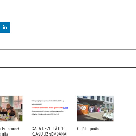
ji Erasmus+
GALA REZULTĀTI 10.
Ceļš turpinās…
Īrijā
KLAŠU UZŅEMŠANAI