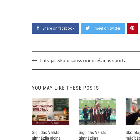
Share on facebook
Tweet on twitter
Post
Latvijas Skolu kauss orientēšanās sportā
navigation
YOU MAY LIKE THESE POSTS
Siguldas Valsts
Siguldas Valsts
Skolotā
ģimnāzija aicina
ģimnāzijas
mācībās 