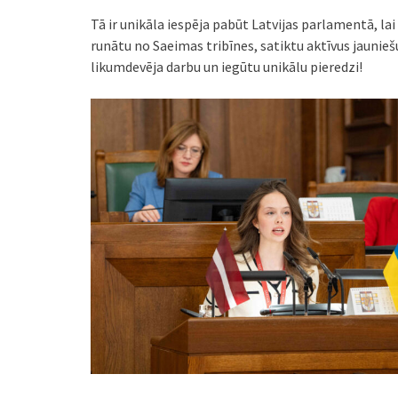
Tā ir unikāla iespēja pabūt Latvijas parlamentā, l
runātu no Saeimas tribīnes, satiktu aktīvus jauniešu
likumdevēja darbu un iegūtu unikālu pieredzi!