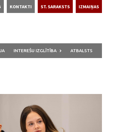
G
KONTAKTI
ST. SARAKSTS
IZMAIŅAS
JA
INTEREŠU IZGLĪTĪBA
ATBALSTS