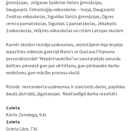
ģimnāzijas, Jelgavas Spīdolas Valsts ģimnāzijas,
Daugavpils Tehnoloģiju vidusskolas – liceja, Daugavpils
Zinātņu vidusskolas, Siguldas Valsts ģimnāzijas, Ogres
centra pamatskolas, Siguldas 1.pamatskolas, Jēkabpils
2.vidusskolas, Ikšķiles vidusskolas un citām Latvijas skolām.
Kamēr skolēni risināja uzdevumus, skolotājiem bija iespēja
iepazīties mākslas galerijā Mans’s ar Gustava Filipsona
personālizstādi “Nepārtrauktība”un savstarpējās sarunās
dalīties pieredzē gan par vērtēšanu, gan pārbaudes darbu
veidošanu, gan mācību procesu skolā.
Risināt nestandarta uzdevumus ir izaicinošs darbs, papildus
daudz jāstrādā, jāgatavojas. Neatlaidīgā darba rezultāti:
1.vieta
Kārlis Zemdega, 9.kl.
2.vieta
Grieta Lāce, 7.kl.