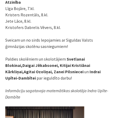
Atzinība
Līga Bojāre, 7.kl.
Kristers Rozentāls, 8.kl.
Jete Lāce, 8.kl.
Kristofers Dabrelis Vēvers, 8.kl.
Sveicam un no sirds lepojamies ar Siguldas Valsts
ģimnāzijas skolēnu sasniegumiem!
Paldies skolēniem un skolotājiem
Svetlanai
Blokinai,Daigai Jēkabsonei, Kitijai Kristiānai
Kārkliņai,Agitai Ozoliņai, Zanei Pilsniecei
un
Indrai
Upītei-Dambītei
par ieguldīto darbu!
Informāciju sagatavoja matemātikas skolotāja
Indra Upīte-
Dambīte