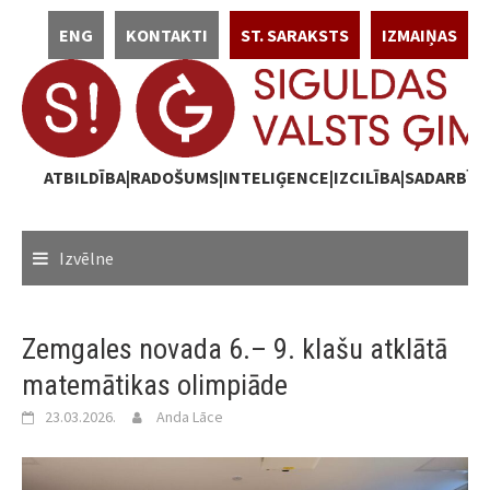
Skip
ENG
KONTAKTI
ST. SARAKSTS
IZMAIŅAS
to
content
ATBILDĪBA|RADOŠUMS|INTELIĢENCE|IZCILĪBA|SADARBĪB
Izvēlne
Zemgales novada 6.– 9. klašu atklātā
matemātikas olimpiāde
23.03.2026.
Anda Lāce