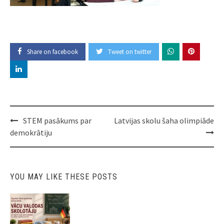
Share on facebook
Tweet on twitter
Post
STEM pasākums par
Latvijas skolu šaha olimpiāde
navigation
demokrātiju
YOU MAY LIKE THESE POSTS