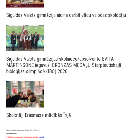
Siguldas Valsts ģimnāzija aicina darbā vācu valodas skolotāju
Siguldas Valsts ģimnāzijas skolniece/absolvente EVITA
MĀRTINSONE ieguvusi BRONZAS MEDAĻU Starptautiskajā
bioloģijas olimpiādē (IBO) 2026
Skolotāji Erasmus+ mācībās Īrijā