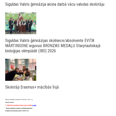
Siguldas Valsts ģimnāzija aicina darbā vācu valodas skolotāju
Siguldas Valsts ģimnāzijas skolniece/absolvente EVITA
MĀRTINSONE ieguvusi BRONZAS MEDAĻU Starptautiskajā
bioloģijas olimpiādē (IBO) 2026
Skolotāji Erasmus+ mācībās Īrijā