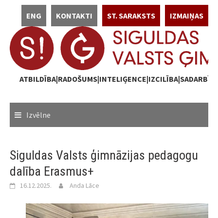
Skip
ENG
KONTAKTI
ST. SARAKSTS
IZMAIŅAS
to
content
ATBILDĪBA|RADOŠUMS|INTELIĢENCE|IZCILĪBA|SADARBĪB
Izvēlne
Siguldas Valsts ģimnāzijas pedagogu
dalība Erasmus+
16.12.2025.
Anda Lāce