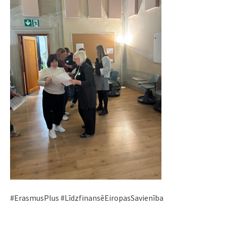
#ErasmusPlus #LīdzfinansēEiropasSavienība