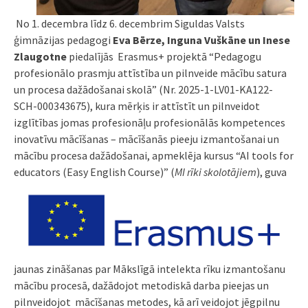
No 1. decembra līdz 6. decembrim Siguldas Valsts
ģimnāzijas pedagogi
Eva Bērze, Inguna Vuškāne un Inese
Zlaugotne
piedalījās Erasmus+ projektā “Pedagogu
profesionālo prasmju attīstība un pilnveide mācību satura
un procesa dažādošanai skolā” (Nr. 2025-1-LV01-KA122-
SCH-000343675), kura mērķis ir attīstīt un pilnveidot
izglītības jomas profesionāļu profesionālās kompetences
inovatīvu mācīšanas – mācīšanās pieeju izmantošanai un
mācību procesa dažādošanai, apmeklēja kursus “AI tools for
educators (Easy
English Course)” (
MI rīki skolotājiem
), guva
jaunas zināšanas par Mākslīgā intelekta rīku izmantošanu
mācību procesā, dažādojot metodiskā darba pieejas un
pilnveidojot mācīšanas metodes, kā arī veidojot jēgpilnu