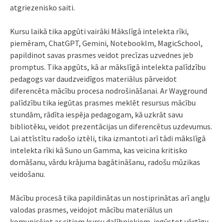
atgriezenisko saiti.
Kursu laikā tika apgūti vairāki Mākslīgā intelekta rīki,
piemēram, ChatGPT, Gemini, Notebooklm, MagicSchool,
papildinot savas prasmes veidot precīzas uzvednes jeb
promptus. Tika apgūts, kā ar mākslīgā intelekta palīdzību
pedagogs var daudzveidīgos materiālus pārveidot
diferencēta mācību procesa nodrošināšanai. Ar Wayground
palīdzību tika iegūtas prasmes meklēt resursus mācību
stundām, rādīta iespēja pedagogam, kā uzkrāt savu
bibliotēku, veidot prezentācijas un diferencētus uzdevumus.
Lai attīstītu radošo iztēli, tika izmantoti arī tādi mākslīgā
intelekta rīki kā Suno un Gamma, kas veicina kritisko
domāšanu, vārdu krājuma bagātināšanu, radošu mūzikas
veidošanu.
Mācību procesā tika papildinātas un nostiprinātas arī angļu
valodas prasmes, veidojot mācību materiālus un
komunicējot ar citiem kursu dalībniekiem, iegūstot vērtīgu