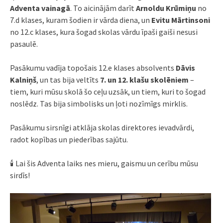
Adventa vainagā
. To aicinājām darīt
Arnoldu Krūmiņu
no
7.d klases, kuram šodien ir vārda diena, un
Evitu Mārtinsoni
no 12.c klases, kura šogad skolas vārdu īpaši gaiši nesusi
pasaulē.
Pasākumu vadīja topošais 12.e klases absolvents
Dāvis
Kalniņš
, un tas bija veltīts
7. un 12. klašu skolēniem
–
tiem, kuri mūsu skolā šo ceļu uzsāk, un tiem, kuri to šogad
noslēdz. Tas bija simbolisks un ļoti nozīmīgs mirklis.
Pasākumu sirsnīgi atklāja skolas direktores ievadvārdi,
radot kopības un piederības sajūtu.
🕯️ Lai šis Adventa laiks nes mieru, gaismu un cerību mūsu
sirdīs!