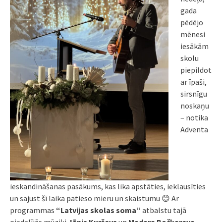
gada
pēdējo
mēnesi
iesākām
skolu
piepildot
ar īpaši,
sirsnīgu
noskaņu
– notika
Adventa
ieskandināšanas pasākums, kas lika apstāties, ieklausīties
un sajust šī laika patieso mieru un skaistumu 😊 Ar
programmas
“Latvijas skolas soma”
atbalstu tajā
piedalījās mūziķi
Jānis Kurševs
un
Madara Bočkareva
,