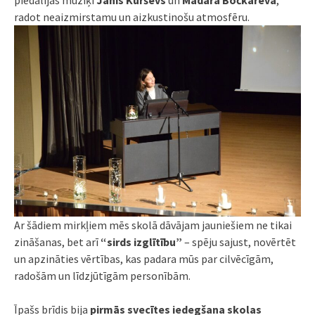
radot neaizmirstamu un aizkustinošu
atmosfēru.
Ar šādiem mirkļiem mēs skolā dāvājam jauniešiem ne tikai
zināšanas, bet arī
“sirds izglītību”
– spēju sajust, novērtēt
un apzināties vērtības, kas padara mūs par cilvēcīgām,
radošām un līdzjūtīgām personībām.
Īpašs brīdis bija
pirmās svecītes iedegšana skolas