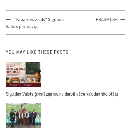
Post
“Papardes zieds” Siguldas
ERASMUS+
navigation
Valsts ģimnāzijā
YOU MAY LIKE THESE POSTS
Siguldas Valsts ģimnāzija aicina darbā vācu valodas skolotāju