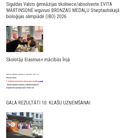
Siguldas Valsts ģimnāzijas skolniece/absolvente EVITA
MĀRTINSONE ieguvusi BRONZAS MEDAĻU Starptautiskajā
bioloģijas olimpiādē (IBO) 2026
Skolotāji Erasmus+ mācībās Īrijā
GALA REZULTĀTI 10. KLAŠU UZŅEMŠANAI