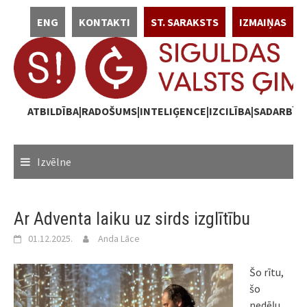
Skip
ENG
KONTAKTI
ST. SARAKSTS
IZMAIŅAS
to
content
ATBILDĪBA|RADOŠUMS|INTELIĢENCE|IZCILĪBA|SADARBĪB
Izvēlne
Ar Adventa laiku uz sirds izglītību
01.12.2025.
Anda Lāce
Šo rītu,
šo
nedēļu,