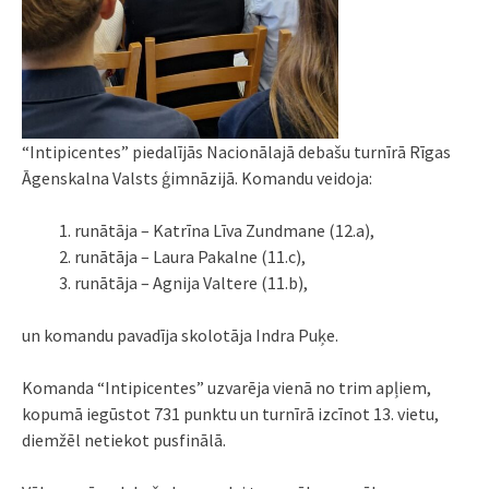
“Intipicentes” piedalījās Nacionālajā debašu turnīrā Rīgas
Āgenskalna Valsts ģimnāzijā. Komandu veidoja:
runātāja – Katrīna Līva Zundmane (12.a),
runātāja – Laura Pakalne (11.c),
runātāja – Agnija Valtere (11.b),
un komandu pavadīja skolotāja Indra Puķe.
Komanda “Intipicentes” uzvarēja vienā no trim apļiem,
kopumā iegūstot 731 punktu un turnīrā izcīnot 13. vietu,
diemžēl netiekot pusfinālā.