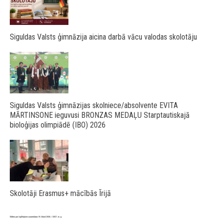
Siguldas Valsts ģimnāzija aicina darbā vācu valodas skolotāju
Siguldas Valsts ģimnāzijas skolniece/absolvente EVITA
MĀRTINSONE ieguvusi BRONZAS MEDAĻU Starptautiskajā
bioloģijas olimpiādē (IBO) 2026
Skolotāji Erasmus+ mācībās Īrijā