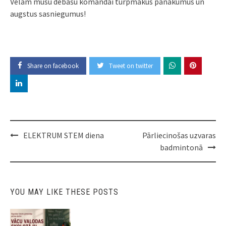
Vēlam mūsu debašu komandai turpmākus panākumus un
augstus sasniegumus!
Share on facebook
Tweet on twitter
Post
ELEKTRUM STEM diena
Pārliecinošas uzvaras
navigation
badmintonā
YOU MAY LIKE THESE POSTS