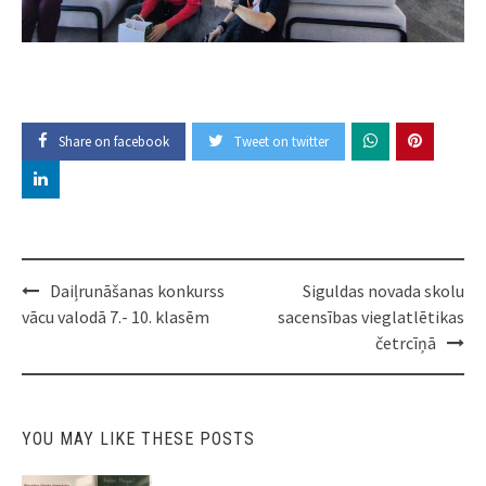
Share on facebook
Tweet on twitter
Post
Daiļrunāšanas konkurss
Siguldas novada skolu
navigation
vācu valodā 7.- 10. klasēm
sacensības vieglatlētikas
četrcīņā
YOU MAY LIKE THESE POSTS