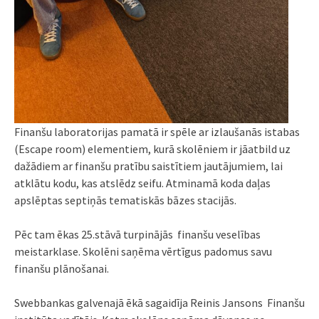
Finanšu laboratorijas pamatā ir spēle ar izlaušanās istabas
(Escape room) elementiem, kurā skolēniem ir jāatbild uz
dažādiem ar finanšu pratību saistītiem jautājumiem, lai
atklātu kodu, kas atslēdz seifu. Atminamā koda daļas
apslēptas septiņās tematiskās bāzes stacijās.
Pēc tam ēkas 25.stāvā turpinājās
finanšu veselības
meistarklase.
Skolēni saņēma vērtīgus padomus savu
finanšu plānošanai.
Swebbankas galvenajā ēkā sagaidīja
Reinis Jansons
Finanšu