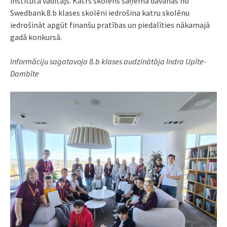
institūta vadītājs. Katrs skolēns saņēma dāvanas no
Swedbank.8.b klases skolēni iedrošina katru skolēnu
iedrošināt apgūt finanšu pratības un piedalīties nākamajā
gadā konkursā.
Informāciju sagatavoja 8.b klases audzinātāja Indra Upīte-
Dambīte