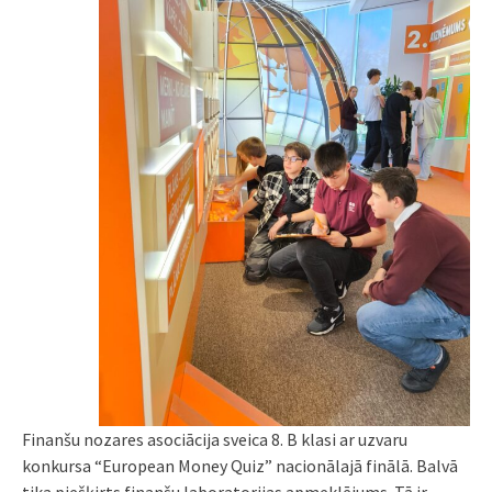
Finanšu nozares asociācija
sveica 8. B klasi ar uzvaru
konkursa “European Money Quiz” nacionālajā finālā. Balvā
tika piešķirts finanšu laboratorijas apmeklējums. Tā ir