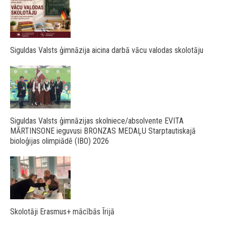
Siguldas Valsts ģimnāzija aicina darbā vācu valodas skolotāju
Siguldas Valsts ģimnāzijas skolniece/absolvente EVITA
MĀRTINSONE ieguvusi BRONZAS MEDAĻU Starptautiskajā
bioloģijas olimpiādē (IBO) 2026
Skolotāji Erasmus+ mācībās Īrijā