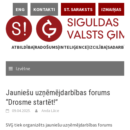
Skip
ENG
KONTAKTI
ST. SARAKSTS
IZMAIŅAS
to
content
ATBILDĪBA|RADOŠUMS|INTELIĢENCE|IZCILĪBA|SADARBĪB
Izvēlne
Jauniešu uzņēmējdarbības forums
“Drosme startēt!”
09.04.2025.
Anda Lāce
SVĢ tiek organizēts jauniešu uzņēmējdarbības forums