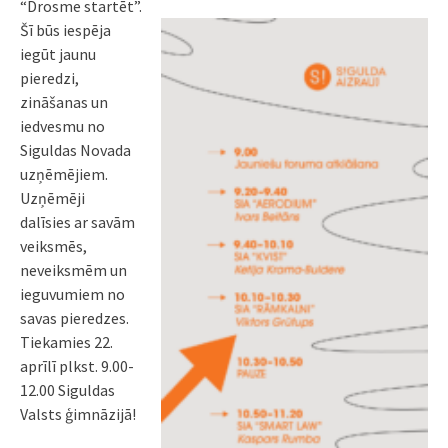
“Drosme startēt”.
Šī būs iespēja
iegūt jaunu
pieredzi,
zināšanas un
iedvesmu no
Siguldas Novada
uzņēmējiem.
Uzņēmēji
dalīsies ar savām
veiksmēs,
neveiksmēm un
ieguvumiem no
savas pieredzes.
Tiekamies 22.
aprīlī plkst. 9.00-
12.00 Siguldas
Valsts ģimnāzijā!