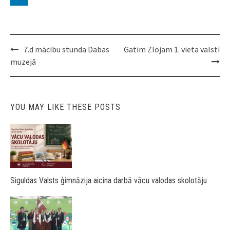
Post
7.d mācību stunda Dabas
Gatim Zlojam 1. vieta valstī
navigation
muzejā
YOU MAY LIKE THESE POSTS
Siguldas Valsts ģimnāzija aicina darbā vācu valodas skolotāju