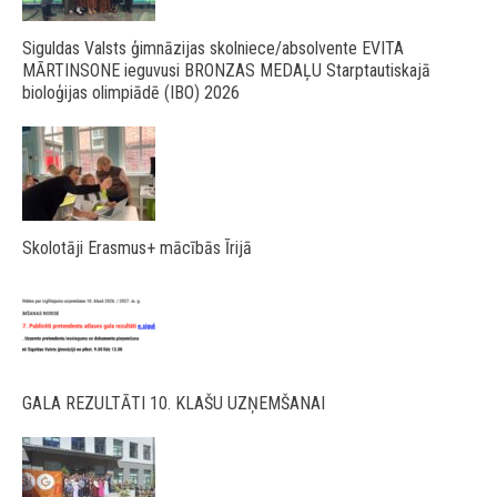
Siguldas Valsts ģimnāzijas skolniece/absolvente EVITA
MĀRTINSONE ieguvusi BRONZAS MEDAĻU Starptautiskajā
bioloģijas olimpiādē (IBO) 2026
Skolotāji Erasmus+ mācībās Īrijā
GALA REZULTĀTI 10. KLAŠU UZŅEMŠANAI