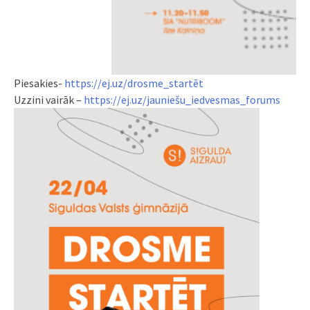
Piesakies-
https://ej.uz/drosme_startēt
Uzzini vairāk –
https://ej.uz/jauniešu_
iedvesmas_forums