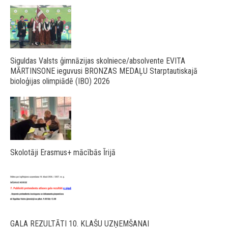
Siguldas Valsts ģimnāzijas skolniece/absolvente EVITA
MĀRTINSONE ieguvusi BRONZAS MEDAĻU Starptautiskajā
bioloģijas olimpiādē (IBO) 2026
Skolotāji Erasmus+ mācībās Īrijā
GALA REZULTĀTI 10. KLAŠU UZŅEMŠANAI