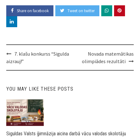
Share on facebook
Tweet on twitter
Post
7. klašu konkurss “Sigulda
Novada matemātikas
navigation
aizrauj!”
olimpiādes rezultāti
YOU MAY LIKE THESE POSTS
Siguldas Valsts ģimnāzija aicina darbā vācu valodas skolotāju