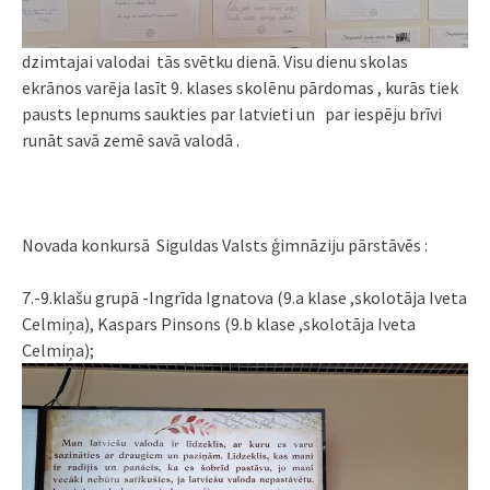
dzimtajai valodai tās svētku dienā. Visu dienu skolas
ekrānos varēja lasīt 9. klases skolēnu pārdomas , kurās tiek
pausts lepnums saukties par latvieti un par iespēju brīvi
runāt savā zemē savā valodā .
Novada konkursā Siguldas Valsts ģimnāziju pārstāvēs :
7.-9.klašu grupā -Ingrīda Ignatova (9.a klase ,skolotāja Iveta
Celmiņa), Kaspars Pinsons (9.b klase ,skolotāja Iveta
Celmiņa);