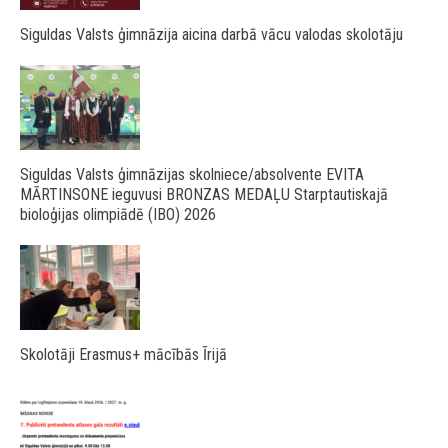
Siguldas Valsts ģimnāzija aicina darbā vācu valodas skolotāju
Siguldas Valsts ģimnāzijas skolniece/absolvente EVITA
MĀRTINSONE ieguvusi BRONZAS MEDAĻU Starptautiskajā
bioloģijas olimpiādē (IBO) 2026
Skolotāji Erasmus+ mācībās Īrijā