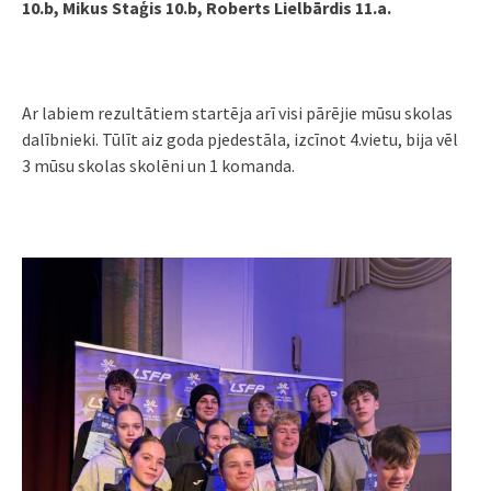
10.b, Mikus Staģis 10.b, Roberts Lielbārdis 11.a.
Ar labiem rezultātiem startēja arī visi pārējie mūsu skolas
dalībnieki. Tūlīt aiz goda pjedestāla, izcīnot 4.vietu, bija vēl
3 mūsu skolas skolēni un 1 komanda.