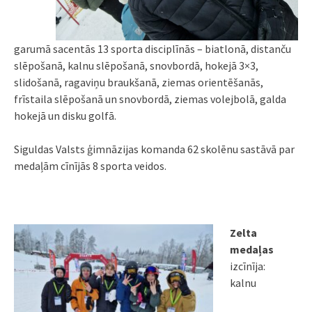
garumā sacentās 13 sporta disciplīnās – biatlonā, distanču
slēpošanā, kalnu slēpošanā, snovbordā, hokejā 3×3,
slidošanā, ragaviņu braukšanā, ziemas orientēšanās,
frīstaila slēpošanā un snovbordā, ziemas volejbolā, galda
hokejā un disku golfā.
Siguldas Valsts ģimnāzijas komanda 62 skolēnu sastāvā par
medaļām cīnījās 8 sporta veidos.
Zelta
medaļas
izcīnīja:
kalnu