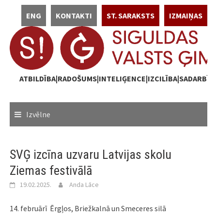
Skip
ENG
KONTAKTI
ST. SARAKSTS
IZMAIŅAS
to
content
ATBILDĪBA|RADOŠUMS|INTELIĢENCE|IZCILĪBA|SADARBĪB
Izvēlne
SVĢ izcīna uzvaru Latvijas skolu
Ziemas festivālā
19.02.2025.
Anda Lāce
14
. februārī Ērgļos, Briežkalnā un Smeceres silā