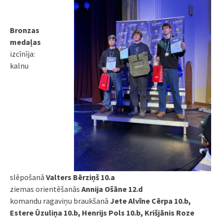
Bronzas
medaļas
izcīnīja:
kalnu
slēpošanā
Valters Bērziņš 10.a
ziemas orientēšanās
Annija Ošāne 12.d
komandu ragaviņu braukšanā
Jete Alvīne Cērpa 10.b,
Estere Ūzuliņa 10.b, Henrijs Pols 10.b, Krišjānis Roze