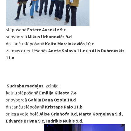
slēpošanā
Estere Ausekle 9.c
snovbordā
Mikus Urbanovičs 9.d
distanču slēpošanā
Keita Marcinkeviča 10.c
ziemas orientēšanās
Anete Salava
11.c
un
Atis Dubrovskis
11.a
Sudraba medaļas
izcīnīja:
kalnu slēpošanā
Emilija Kliesta 7.e
snovbordā
Gabija Dana Ozola 10.d
distanču slēpošanā
Kristaps Paio 11.b
s
niega volejbolā
Alise Grinhofa 8.d, Marta Korņejeva 9.d ,
Edvards Brivna 9.c, Indriķis Nuķis 9.d.