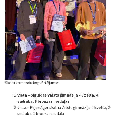
Skolu komandu kopvērtējums:
vieta –
Siguldas Valsts ģimnāzija – 5 zelta, 4
sudraba, 3 bronzas medaļas
vieta – Rīgas Āgenskalna Valsts ģimnāzija – 5 zelta, 2
sudraba, 1 bronzas medaļa