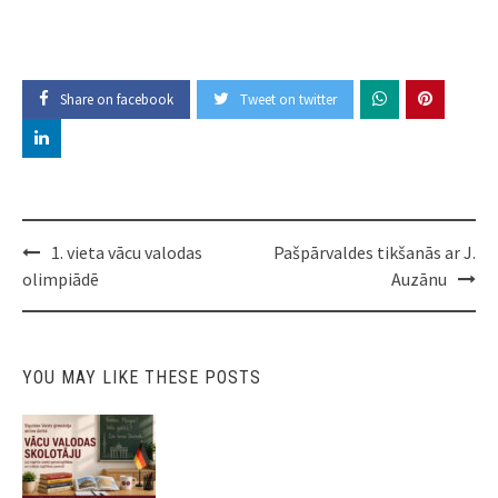
Share on facebook
Tweet on twitter
Post
1. vieta vācu valodas
Pašpārvaldes tikšanās ar J.
navigation
olimpiādē
Auzānu
YOU MAY LIKE THESE POSTS