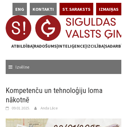
Skip
ENG
KONTAKTI
ST. SARAKSTS
IZMAIŅAS
to
content
ATBILDĪBA|RADOŠUMS|INTELIĢENCE|IZCILĪBA|SADARBĪB
Izvēlne
Kompetenču un tehnoloģiju loma
nākotnē
09.01.2025.
Anda Lāce