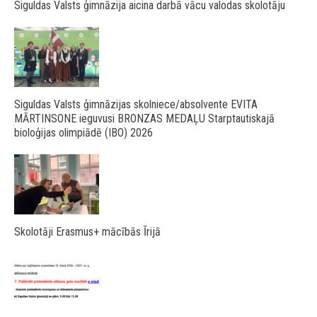
Siguldas Valsts ģimnāzija aicina darbā vācu valodas skolotāju
Siguldas Valsts ģimnāzijas skolniece/absolvente EVITA
MĀRTINSONE ieguvusi BRONZAS MEDAĻU Starptautiskajā
bioloģijas olimpiādē (IBO) 2026
Skolotāji Erasmus+ mācībās Īrijā