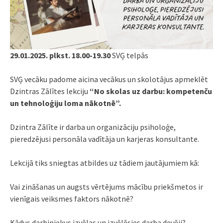
29.01.2025. plkst. 18.00-19.30
SVĢ telpās
SVĢ vecāku padome aicina vecākus un skolotājus apmeklēt
Dzintras Zālītes lekciju
“No skolas uz darbu: kompetenču
un tehnoloģiju loma nākotnē”.
Dzintra Zālīte ir darba un organizāciju psiholoģe,
pieredzējusi personāla vadītāja un karjeras konsultante.
Lekcijā tiks sniegtas atbildes uz tādiem jautājumiem kā:
Vai zināšanas un augsts vērtējums mācību priekšmetos ir
vienīgais veiksmes faktors nākotnē?
Kādus darbiniekus izvēlas un izvēlēsies darba devēji?