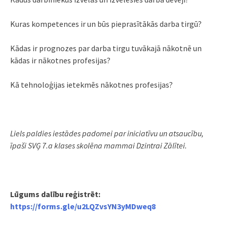
Kuras kompetences ir un būs pieprasītākās darba tirgū?
Kādas ir prognozes par darba tirgu tuvākajā nākotnē un
kādas ir nākotnes profesijas?
Kā tehnoloģijas ietekmēs nākotnes profesijas?
Liels paldies iestādes padomei par iniciatīvu un atsaucību,
īpaši SVĢ 7.a klases skolēna mammai Dzintrai Zālītei.
Lūgums dalību reģistrēt:
https://forms.gle/u2LQZvsYN3yMDweq8