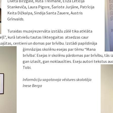
Liveta Birzgale, Rūta Treimane, Elīza Letīcija
Stankeviča, Laura Pigore, Šarlote Jurjāne, Patrīcija
Keita Dižkalpa, Sindija Santa Zauere, Austris
Grīnvalds.
Turaidas muzejrezervāta izstāžu zālē tika atklāta
ļš”, kurā latviešu tautas likteņgaitas atsedzas caur
jūtas, centieni un domas par brīvību. Izstādi papildināja
ģimnāzijas skolēnu esejas par
tēmu “Mana
brīvība’. Esejas ir skolēnu pārdomas par brīvību, tās
gan izlasīt, gan noklausīties. Eseju autori tekstus a
Tobi.
Informāciju sagatavoja vēstures skolotāja
Inese Berga