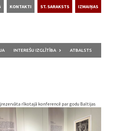
G
KONTAKTI
ST. SARAKSTS
IZMAIŅAS
JA
INTEREŠU IZGLĪTĪBA
ATBALSTS
ejrezervāta rīkotajā konferencē par godu Baltijas