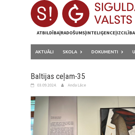
Skip
to
content
ATBILDĪBA|RADOŠUMS|INTELIĢENCE|IZCILĪB
AKTUĀLI
SKOLA
DOKUMENTI
Baltijas ceļam-35
03.09.2024.
Anda Lāce