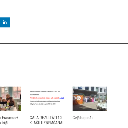
ji Erasmus+
GALA REZULTĀTI 10.
Ceļš turpinās…
Īrijā
KLAŠU UZŅEMŠANAI