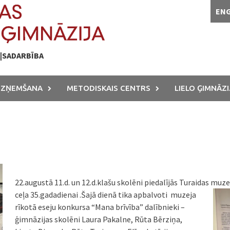
EN
A|SADARBĪBA
UZŅEMŠANA
METODISKAIS CENTRS
LIELO ĢIMNĀZI
22.augustā 11.d. un 12.d.klašu skolēni piedalījās Turaidas muz
ceļa
35.gadadienai .Šajā dienā tika apbalvoti muzeja
rīkotā eseju konkursa “Mana brīvība” dalībnieki –
ģimnāzijas skolēni Laura Pakalne, Rūta Bērziņa,