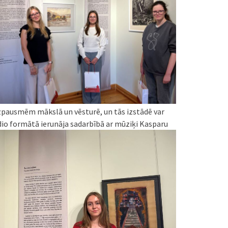
 izpausmēm mākslā un vēsturē, un tās izstādē var
udio formātā ierunāja sadarbībā ar mūziķi Kasparu