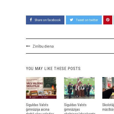
Share on facebook
Tweet on twitter
Post
Zinību diena
navigation
YOU MAY LIKE THESE POSTS
Siguldas Valsts
Siguldas Valsts
Skolotā
ģimnāzija aicina
ģimnāzijas
mācībās 
darbā vācu valodas
skolniece/absolvente