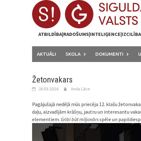
Skip
to
content
ATBILDĪBA|RADOŠUMS|INTELIĢENCE|IZCILĪB
AKTUĀLI
SKOLA
DOKUMENTI
Žetonvakars
26.03.2024.
Anda Lāce
Pagājušajā nedēļā mūs priecēja 12. klašu žetonvakar
daļu, aizvadījām krāšņu, jautru un interesantu vakar
elementiem.
Gribi būt miljonārs
spēle un papildies