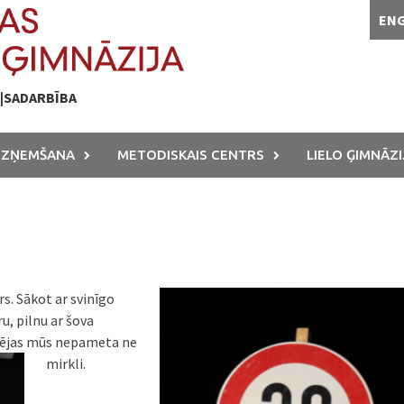
EN
A|SADARBĪBA
UZŅEMŠANA
METODISKAIS CENTRS
LIELO ĢIMNĀZI
s. Sākot ar svinīgo
u, pilnu ar šova
pējas mūs nepameta ne
mirkli.