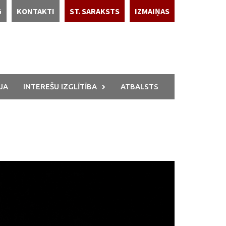
G
KONTAKTI
ST. SARAKSTS
IZMAIŅAS
JA
INTEREŠU IZGLĪTĪBA
ATBALSTS