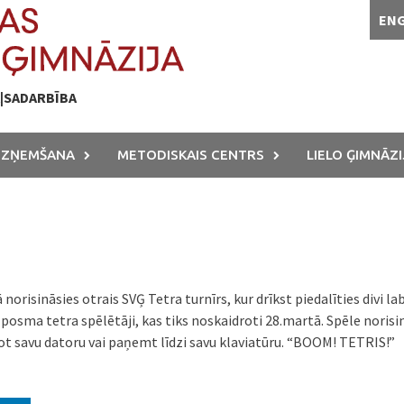
EN
A|SADARBĪBA
UZŅEMŠANA
METODISKAIS CENTRS
LIELO ĢIMNĀZI
risināsies otrais SVĢ Tetra turnīrs, kur drīkst piedalīties divi labā
posma tetra spēlētāji, kas tiks noskaidroti 28.martā. Spēle norisi
tot savu datoru vai paņemt līdzi savu klaviatūru. “BOOM! TETRIS!”