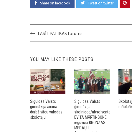
Share on facebook
Tweet on twitter
Post
LASĪTPATIKAS forums
navigation
YOU MAY LIKE THESE POSTS
Siguldas Valsts
Siguldas Valsts
Skolotā
ģimnāzija aicina
ģimnāzijas
mācībās 
darbā vācu valodas
skolniece/absolvente
skolotāju
EVITA MĀRTINSONE
ieguvusi BRONZAS
MEDAĻU