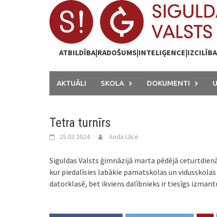
Skip
to
content
ATBILDĪBA|RADOŠUMS|INTELIĢENCE|IZCILĪB
AKTUĀLI
SKOLA
DOKUMENTI
Tetra turnīrs
25.03.2024.
Anda Lāce
Siguldas Valsts ģimnāzijā marta pēdējā ceturtdienā no
kur piedalīsies labākie pamatskolas un vidusskolas 
datorklasē, bet ikviens dalībnieks ir tiesīgs izman