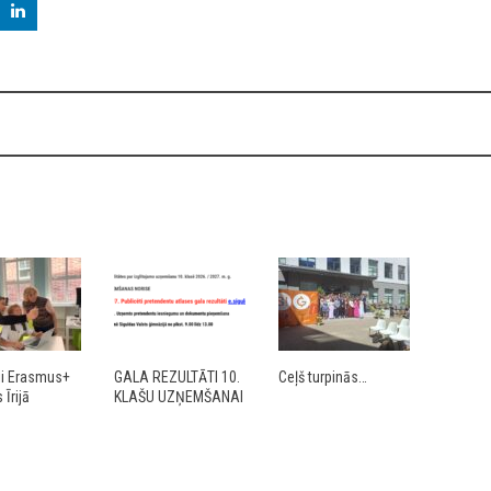
ji Erasmus+
GALA REZULTĀTI 10.
Ceļš turpinās…
Īrijā
KLAŠU UZŅEMŠANAI