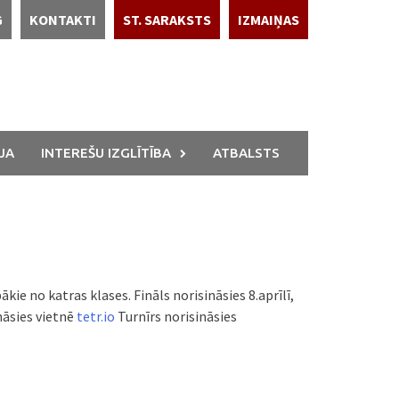
G
KONTAKTI
ST. SARAKSTS
IZMAIŅAS
JA
INTEREŠU IZGLĪTĪBA
ATBALSTS
kie no katras klases. Fināls norisināsies 8.aprīlī,
nāsies vietnē
tetr.io
Turnīrs norisināsies