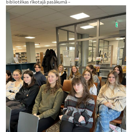
bibliotēkas rīkotajā pasākumā –