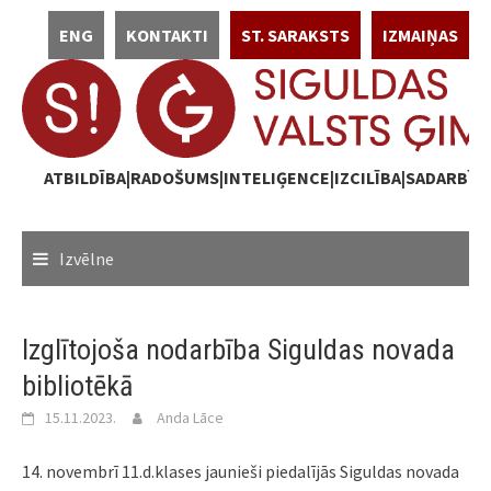
Skip
ENG
KONTAKTI
ST. SARAKSTS
IZMAIŅAS
to
content
ATBILDĪBA|RADOŠUMS|INTELIĢENCE|IZCILĪBA|SADARBĪB
Izvēlne
Izglītojoša nodarbība Siguldas novada
bibliotēkā
15.11.2023.
Anda Lāce
14. novembrī 11.d.klases jaunieši piedalījās Siguldas novada