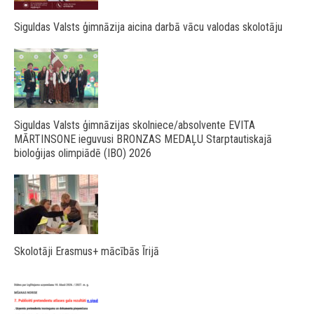
Siguldas Valsts ģimnāzija aicina darbā vācu valodas skolotāju
Siguldas Valsts ģimnāzijas skolniece/absolvente EVITA
MĀRTINSONE ieguvusi BRONZAS MEDAĻU Starptautiskajā
bioloģijas olimpiādē (IBO) 2026
Skolotāji Erasmus+ mācībās Īrijā