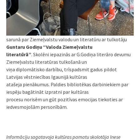
sarunā par Ziemeļvalstu valodu un literatūru ar tulkotāju
Guntaru Godiņu “Valoda Ziemeļvalstu
literatūrā”
. Skolēni iepazinās ar G.Godiņa literāro devumu
Ziemeļvalstu literatūras tulkošanā un
viņa diplomātisko darbību, trīspadsmit gadus pildot
Latvijas vēstniecības Igaunijā kultūras
atašeja pienākumus. Paldies bibliotēkas darbiniekiem par
iespēju bagātināt izpratni par kultūras
procesu norisēm un gūt pozitīvas emocijas tiekoties ar
iedvesmojošām personībām.
Informāciju sagatavoja kultūras pamatu skolotāja Inese