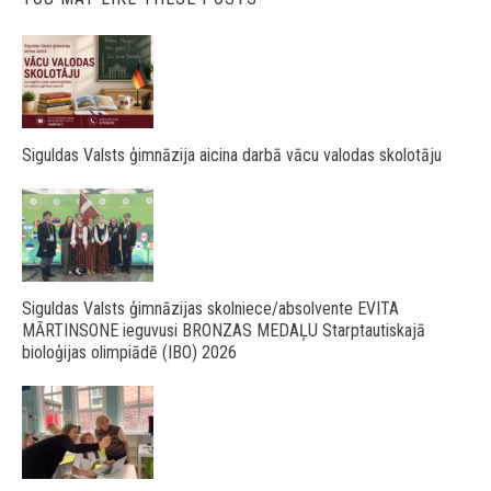
Siguldas Valsts ģimnāzija aicina darbā vācu valodas skolotāju
Siguldas Valsts ģimnāzijas skolniece/absolvente EVITA
MĀRTINSONE ieguvusi BRONZAS MEDAĻU Starptautiskajā
bioloģijas olimpiādē (IBO) 2026