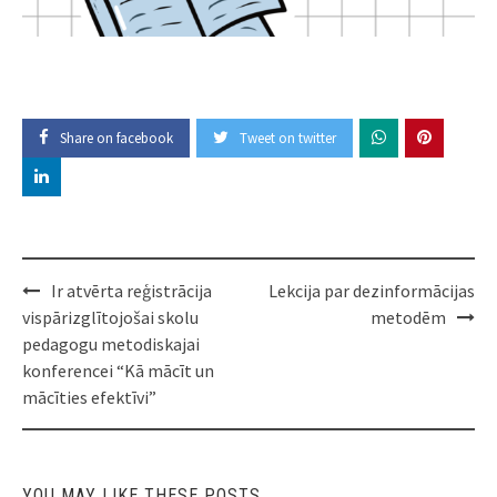
Share on facebook
Tweet on twitter
Post
Ir atvērta reģistrācija
Lekcija par dezinformācijas
navigation
vispārizglītojošai skolu
metodēm
pedagogu metodiskajai
konferencei “Kā mācīt un
mācīties efektīvi”
YOU MAY LIKE THESE POSTS