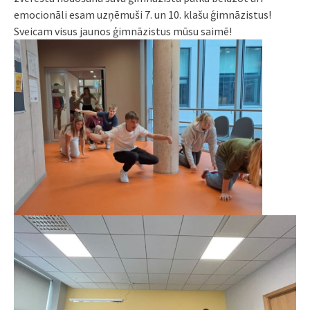
emocionāli esam uzņēmuši 7. un 10. klašu ģimnāzistus!
Sveicam visus jaunos ģimnāzistus mūsu saimē!