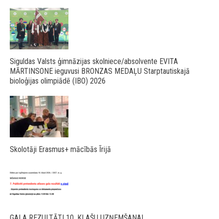
Siguldas Valsts ģimnāzijas skolniece/absolvente EVITA
MĀRTINSONE ieguvusi BRONZAS MEDAĻU Starptautiskajā
bioloģijas olimpiādē (IBO) 2026
Skolotāji Erasmus+ mācībās Īrijā
GALA REZULTĀTI 10. KLAŠU UZŅEMŠANAI