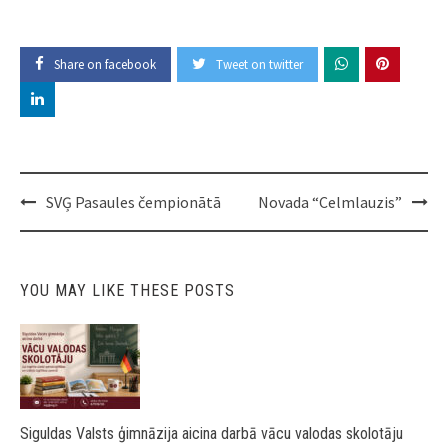
Share on facebook
Tweet on twitter
Post
SVĢ Pasaules čempionātā
Novada “Celmlauzis”
navigation
YOU MAY LIKE THESE POSTS
Siguldas Valsts ģimnāzija aicina darbā vācu valodas skolotāju