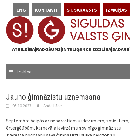
Skip
ENG
KONTAKTI
ST. SARAKSTS
IZMAIŅAS
to
content
ATBILDĪBA|RADOŠUMS|INTELIĢENCE|IZCILĪBA|SADARBĪB
Izvēlne
Jauno ģimnāzistu uzņemšana
05.10.2023.
Anda Lāce
Septembra beigās ar neparastiem uzdevumiem, smiekliem,
ērverģēlībām, karnevāla ievirzēm un svinīgo ģimnāzistu
zvēresta nodošanu savā ģimnāzistu pulkā beidzot arī