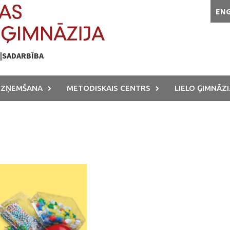
EN
A|SADARBĪBA
UZŅEMŠANA
METODISKAIS CENTRS
LIELO ĢIMNĀZI