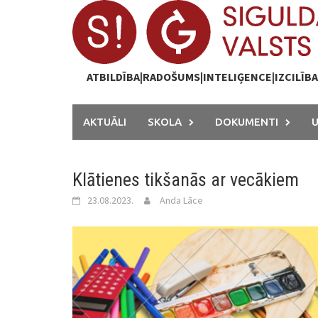
Skip
to
content
ATBILDĪBA|RADOŠUMS|INTELIĢENCE|IZCILĪB
AKTUĀLI
SKOLA
DOKUMENTI
Klātienes tikšanās ar vecākiem
23.08.2023.
Anda Lāce