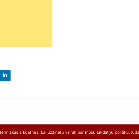
ehniskās sīkdatnes. Lai uzzinātu vairāk par mūsu sīkdatņu politiku, lūdz