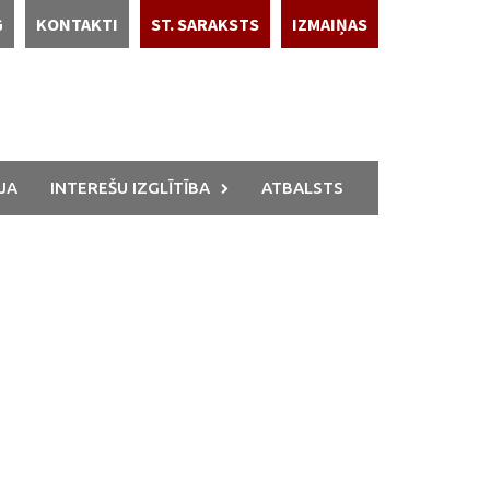
G
KONTAKTI
ST. SARAKSTS
IZMAIŅAS
JA
INTEREŠU IZGLĪTĪBA
ATBALSTS