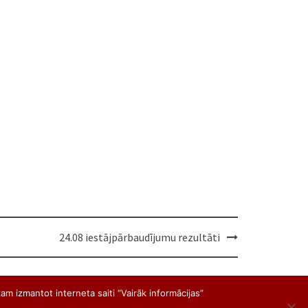
24.08 iestājpārbaudījumu rezultāti
am izmantot interneta saiti “Vairāk informācijas”