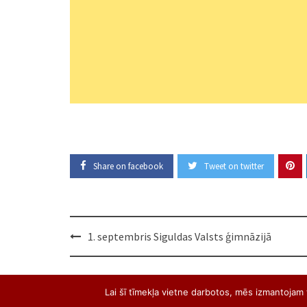
Share on facebook
Tweet on twitter
Post
1. septembris Siguldas Valsts ģimnāzijā
navigation
Lai šī tīmekļa vietne darbotos, mēs izmantojam t