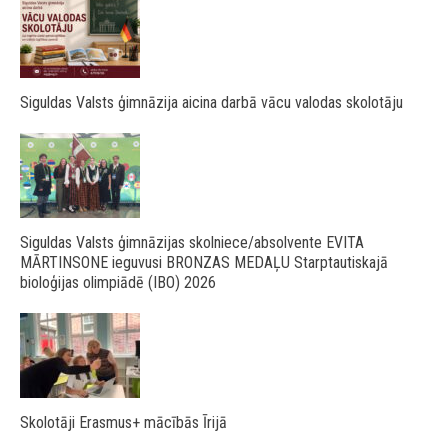
Siguldas Valsts ģimnāzija aicina darbā vācu valodas skolotāju
Siguldas Valsts ģimnāzijas skolniece/absolvente EVITA
MĀRTINSONE ieguvusi BRONZAS MEDAĻU Starptautiskajā
bioloģijas olimpiādē (IBO) 2026
Skolotāji Erasmus+ mācībās Īrijā