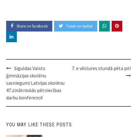
Share on facebook
Tweet on twitter
Post
Siguldas Valsts
7. e vēstures stundā pēta pili
navigation
ģimnāzijas skolēnu
sasniegumi Latvijas skolēnu
47.zinātniskās pētniecības
darbu konferencē
YOU MAY LIKE THESE POSTS