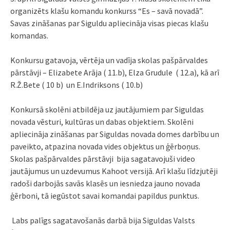
organizēts klašu komandu konkurss “Es – savā novadā”.
Savas zināšanas par Siguldu apliecināja visas piecas klašu
komandas.
Konkursu gatavoja, vērtēja un vadīja skolas pašpārvaldes
pārstāvji – Elizabete Arāja ( 11.b), Elza Grudule ( 12.a), kā arī
R.Ž.Bete ( 10 b) un E.Indriksons ( 10.b)
Konkursā skolēni atbildēja uz jautājumiem par Siguldas
novada vēsturi, kultūras un dabas objektiem. Skolēni
apliecināja zināšanas par Siguldas novada domes darbību un
paveikto, atpazina novada vides objektus un ģērboņus.
Skolas pašpārvaldes pārstāvji bija sagatavojuši video
jautājumus un uzdevumus Kahoot versijā. Arī klašu līdzjutēji
radoši darbojās savās klasēs un iesniedza jauno novada
ģērboni, tā iegūstot savai komandai papildus punktus.
Labs palīgs sagatavošanās darbā bija Siguldas Valsts