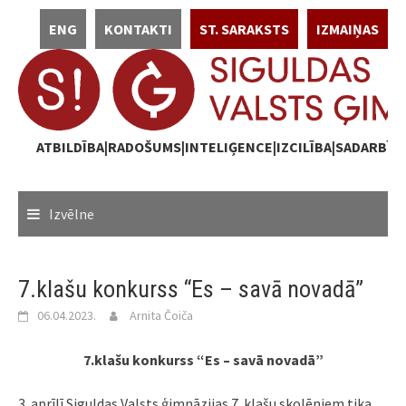
Skip
ENG
KONTAKTI
ST. SARAKSTS
IZMAIŅAS
to
content
ATBILDĪBA|RADOŠUMS|INTELIĢENCE|IZCILĪBA|SADARBĪB
Izvēlne
7.klašu konkurss “Es – savā novadā”
06.04.2023.
Arnita Čoiča
7.klašu konkurss “Es – savā novadā”
3. aprīlī Siguldas Valsts ģimnāzijas 7. klašu skolēniem tika