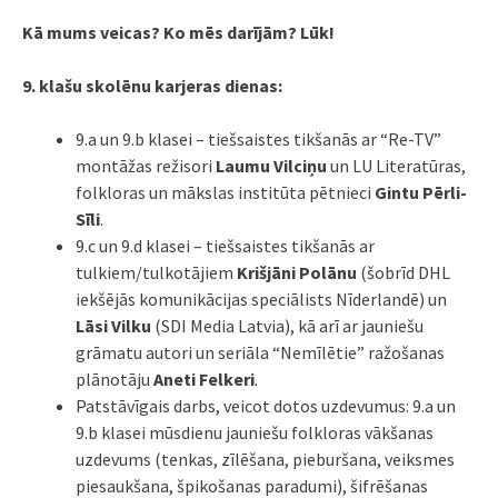
Kā mums veicas? Ko mēs darījām? Lūk!
9. klašu skolēnu karjeras dienas:
9.a un 9.b klasei – tiešsaistes tikšanās ar “Re-TV”
montāžas režisori
Laumu Vilciņu
un LU Literatūras,
folkloras un mākslas institūta pētnieci
Gintu Pērli-
Sīli
.
9.c un 9.d klasei – tiešsaistes tikšanās ar
tulkiem/tulkotājiem
Krišjāni Polānu
(šobrīd DHL
iekšējās komunikācijas speciālists Nīderlandē) un
Lāsi Vilku
(SDI Media Latvia), kā arī ar jauniešu
grāmatu autori un seriāla “Nemīlētie” ražošanas
plānotāju
Aneti Felkeri
.
Patstāvīgais darbs, veicot dotos uzdevumus: 9.a un
9.b klasei mūsdienu jauniešu folkloras vākšanas
uzdevums (tenkas, zīlēšana, pieburšana, veiksmes
piesaukšana, špikošanas paradumi), šifrēšanas