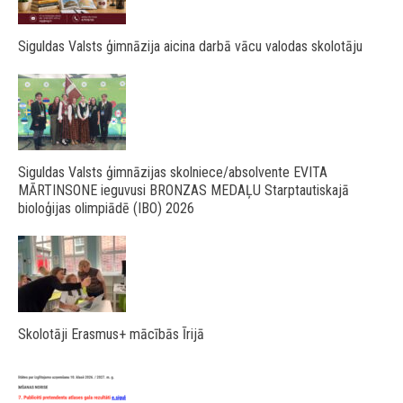
Siguldas Valsts ģimnāzija aicina darbā vācu valodas skolotāju
Siguldas Valsts ģimnāzijas skolniece/absolvente EVITA
MĀRTINSONE ieguvusi BRONZAS MEDAĻU Starptautiskajā
bioloģijas olimpiādē (IBO) 2026
Skolotāji Erasmus+ mācībās Īrijā