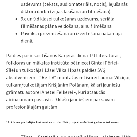
uzdevums (teksts, audiomateriāls, notis), iejušanās
diktora darbā (ziņas lasīšana un filmēšana).
9.c un 9.d klasei tulkošanas uzdevums, seriāla
filmēšanas plāna veidošana, ainu filmēšana.
Paveiktā prezentēšana un izvērtēšana nākamajā
dienā.
Paldies par iesaistīšanos Karjeras dienā LU Literatūras,
folkloras un mākslas institūta pētniecei Gintai Pērlei-
Sīlei un tulkotājai Lāsei Vilkai! Īpašs paldies SVĢ
absolventiem – “Re-TV” montāžas režisorei Laumai Vilciņai,
tulkam/tulkotājam Krišjānim Polānam, kā arī jauniešu
grāmatu autorei Anetei Felkerei -, kuri atsaucās
aicinājumam pastāstīt 9.klašu jauniešiem par savām
profesionālajām gaitām
11. klases piedalījās tiešsaistes nodarbībā projekta «Dzīvei gatavs» ietvaros