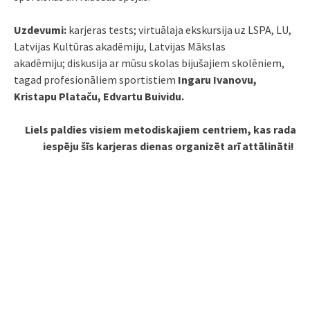
Uzdevumi:
karjeras tests;
virtuālaja ekskursija uz LSPA, LU,
Latvijas Kultūras akadēmiju, Latvijas Mākslas
akadēmiju;
diskusija ar mūsu skolas bijušajiem skolēniem,
tagad profesionāliem sportistiem
Ingaru Ivanovu,
Kristapu Plataču, Edvartu Buividu.
Liels paldies visiem metodiskajiem centriem, kas rada
iespēju šīs karjeras dienas organizēt arī attālināti!