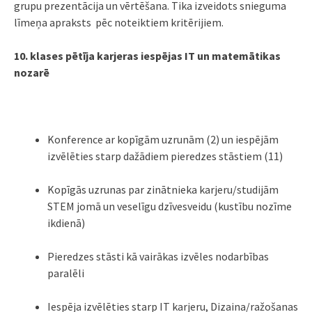
grupu prezentācija un vērtēšana. Tika izveidots snieguma
līmeņa apraksts pēc noteiktiem kritērijiem.
10. klases pētīja karjeras iespējas IT un matemātikas
nozarē
Konference ar kopīgām uzrunām (2) un iespējām
izvēlēties starp dažādiem pieredzes stāstiem (11)
Kopīgās uzrunas par zinātnieka karjeru/studijām
STEM jomā un veselīgu dzīvesveidu (kustību nozīme
ikdienā)
Pieredzes stāsti kā vairākas izvēles nodarbības
paralēli
Iespēja izvēlēties starp IT karjeru, Dizaina/ražošanas