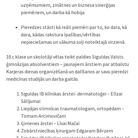
uzņēmumiem, zinātnes un biznesa sinerģijas
piemēriem, un darba kā hobija.
Pieredzes stāsti kā reāli piemēri par to, ko dara, kā
dara, kādas rakstura īpašības/vērtības
nepieciešamas un sākuma soļi noteiktajā virzienā.
10.c klase un skolotāji vēlas teikt paldies Siguldas Valsts
ģimnāzijas absolventiem – jaunajiem ārstiem par atbalstu
Karjeras dienas organizēšanā un dalīšanos ar savu pieredzi
medicīnas studijās un darba gaitās.
Siguldas IB klīnikas ārstei- dermatoloģei – Elīzai
Sālījumai
Liepājas slimnīcas traumatologam, ortopēdam –
Tomam Arcimovičam
Ģimenes ārstei – Līvai Mačai
Zobārstniecības ķirurgam Edgaram Bērzem