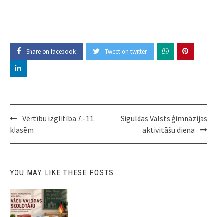
Share on facebook
Tweet on twitter
Post
Vērtību izglītība 7.-11.
Siguldas Valsts ģimnāzijas
navigation
klasēm
aktivitāšu diena
YOU MAY LIKE THESE POSTS