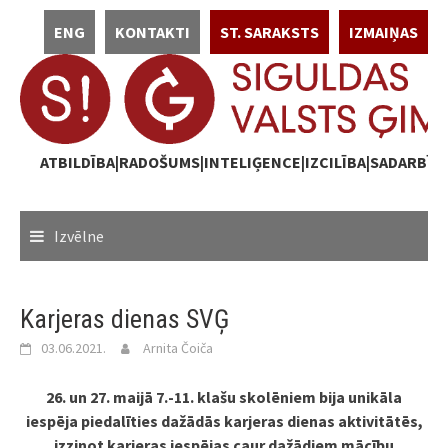
Skip
ENG
KONTAKTI
ST. SARAKSTS
IZMAIŅAS
to
content
ATBILDĪBA|RADOŠUMS|INTELIĢENCE|IZCILĪBA|SADARBĪB
Izvēlne
Karjeras dienas SVĢ
03.06.2021.
Arnita Čoiča
26. un 27. maijā 7.-11. klašu skolēniem bija unikāla
iespēja piedalīties dažādās karjeras dienas aktivitātēs,
izzinot karjeras iespējas caur dažādiem mācību