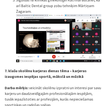
Siguldas IB klīnikas ginekoloģei Katrīnai Butānei, kā
arī Baltic Dental group zobu tehniķim Mārtiņam
Žagaram.
7. klašu skolēnu karjeras dienas tēma – karjeras
izaugsmes iespējas sportā, mākslā un mūzikā
Darba mērķis:
veicināt skolēnu izpratni un interesi par savu
karjeru un daudzveidīgajām profesionālajām iespējām,
tuvāk iepazīstoties ar profesijām, kurās nepieciešamas
sportiskas un radošas spējas.