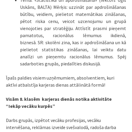
Tēma:
«Statistika un apdrošināšana» (lektors Uģis
Uskāns, BALTA)
Mērķis:
uzzināt par apdrošināšanas
būtību, veidiem, pielietot matemātikas zināšanas,
pētot riska cenu, veicot uzcenojumu un grupā
vienojoties par stratēģiju. Attīstīt prasmi pieņemt
pamatotus, racionālus lēmumus ikdienā,
biznesā.
SR:
skolēni zina, kas ir apdrošināšana un kā
pielietot statistikas zināšanas, lai veiktu datu
analīzi un pieņemtu racionālus lēmumus. Spēj
sadarboties grupās, piedalīties diskusijā.
Īpašs paldies visiem uzņēmumiem, absolventiem, kuri
aktīvi atbalstīja karjeras dienas attālinātā formā!
Visām 8. klasēm karjeras dienās notika aktivitāte
“Iekāp vecāku kurpēs”
Darbs grupās, izpētot vecāku profesijas, vecāku
intervēšana, reklāmas izveide svešvalodā, radoša darba