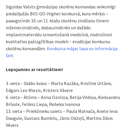
Siguldas Valsts ģimnāzijas skolēnu komandas veiksmīgi
piedalījušās BIO-GO-Higher konkursā, kura mērķis –
paaugstināt 10. un 11. klašu skolēnu zināšanu līmeni
inženierzinātnēs, dabaszinātnēs un dažādu
implantmateriālu izmantošanā medicīnā, nodrošinot
kvalitatīvu pašizglītības modeli – erudīcijas konkursu
skolēnu komandām.
Konkursa mājas lapa un informācija
šeit.
Lepojamies ar rezultātiem!
3. vieta – Skābs kvass – Marta Kazāka, Kristīne Urtāne,
Edgars Leo Miezis, Kristers Vāvere
6. vieta – Ätõms – Anna Ozoliņa, Betija Vildiņa, Aleksandra
Brīvule, Felikss Liepa, Rebeka Ivanova
13. vieta – Priekšnieku saiets – Paula Malnača, Anete Ieva
Daugule, Gustavs Bumblis, Jānis Odziņš, Martins Dāvis
Vēvers