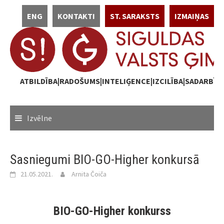
Skip
ENG
KONTAKTI
ST. SARAKSTS
IZMAIŅAS
to
content
ATBILDĪBA|RADOŠUMS|INTELIĢENCE|IZCILĪBA|SADARBĪB
Izvēlne
Sasniegumi BIO-GO-Higher konkursā
21.05.2021.
Arnita Čoiča
BIO-GO-Higher konkurss