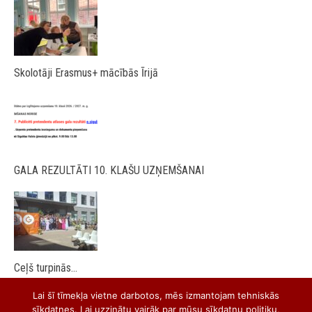
Skolotāji Erasmus+ mācībās Īrijā
GALA REZULTĀTI 10. KLAŠU UZŅEMŠANAI
Ceļš turpinās…
Lai šī tīmekļa vietne darbotos, mēs izmantojam tehniskās
sīkdatnes. Lai uzzinātu vairāk par mūsu sīkdatņu politiku,