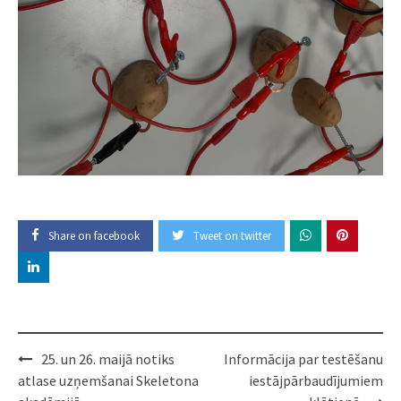
Share on facebook
Tweet on twitter
Post
25. un 26. maijā notiks
Informācija par testēšanu
navigation
atlase uzņemšanai Skeletona
iestājpārbaudījumiem