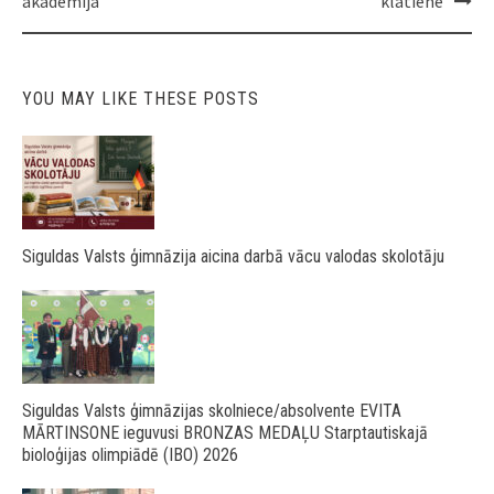
akadēmijā
klātienē
YOU MAY LIKE THESE POSTS
Siguldas Valsts ģimnāzija aicina darbā vācu valodas skolotāju
Siguldas Valsts ģimnāzijas skolniece/absolvente EVITA
MĀRTINSONE ieguvusi BRONZAS MEDAĻU Starptautiskajā
bioloģijas olimpiādē (IBO) 2026