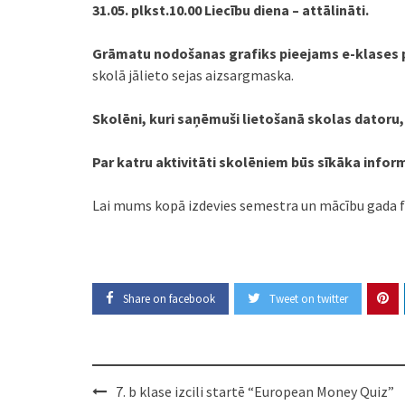
31.05. plkst.10.00 Liecību diena – attālināti.
Grāmatu nodošanas grafiks pieejams e-klases 
skolā jālieto sejas aizsargmaska.
Skolēni, kuri saņēmuši lietošanā skolas datoru
Par katru aktivitāti skolēniem būs sīkāka infor
Lai mums kopā izdevies semestra un mācību gada fi
Share on facebook
Tweet on twitter
Post
7. b klase izcili startē “European Money Quiz”