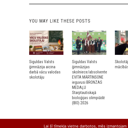
navigation
YOU MAY LIKE THESE POSTS
Siguldas Valsts
Siguldas Valsts
Skolotā
ģimnāzija aicina
ģimnāzijas
mācībās 
darbā vācu valodas
skolniece/absolvente
skolotāju
EVITA MĀRTINSONE
ieguvusi BRONZAS
MEDAĻU
Starptautiskajā
bioloģijas olimpiādē
(IBO) 2026
Lai šī tīmekļa vietne darbotos, mēs izmantojam t