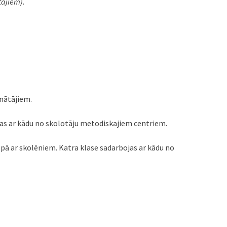
tājiem).
inātājiem.
jas ar kādu no skolotāju metodiskajiem centriem.
pā ar skolēniem. Katra klase sadarbojas ar kādu no