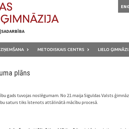
EN
A|SADARBĪBA
UZŅEMŠANA
METODISKAIS CENTRS
LIELO ĢIMNĀZI
guma plāns
u gads tuvojas noslēgumam. No 21.maija Siguldas Valsts ģimnāzij
bu saturs tiks īstenots attālinātā mācību procesā.