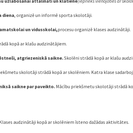
mu uzlabošanai attālināti un klātienē
(iepriekš vienojoties ar skolo
a diena
, organizē un informē sporta skolotāji.
pamatskolai un vidusskolai,
procesu organizē klases audzinātāji.
rādā kopā ar klašu audzinātājiem.
vēstneši, atgriezeniskā saikne.
Skolēni strādā kopā ar klašu audz
iekšmetu skolotāji strādā kopā ar skolēniem. Katra klase sadarbo
zeniksā saikne par paveikto.
Mācību priekšmetu skolotāji strādā ko
Klases audzinātāji kopā ar skolēniem īsteno dažādas aktivitātes.