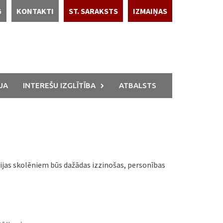
G
KONTAKTI
ST. SARAKSTS
IZMAIŅAS
JA
INTEREŠU IZGLĪTĪBA
ATBALSTS
as skolēniem būs dažādas izzinošas, personības