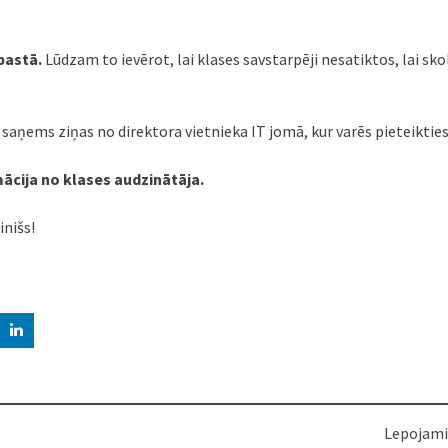
pastā.
Lūdzam to ievērot, lai klases savstarpēji nesatiktos, lai sk
,
saņems ziņas no direktora vietnieka IT jomā, kur varēs pieteikties
mācija no klases audzinātāja.
nišs!
Lepojami