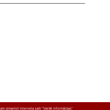
am izmantot interneta saiti “Vairāk informācijas”