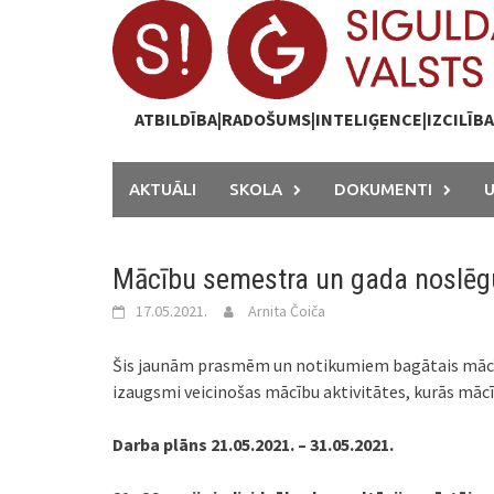
Skip
to
content
ATBILDĪBA|RADOŠUMS|INTELIĢENCE|IZCILĪB
AKTUĀLI
SKOLA
DOKUMENTI
Mācību semestra un gada noslē
17.05.2021.
Arnita Čoiča
Šis jaunām prasmēm un notikumiem bagātais mācīb
izaugsmi veicinošas mācību aktivitātes, kurās mācī
Darba plāns 21.05.2021. – 31.05.2021.