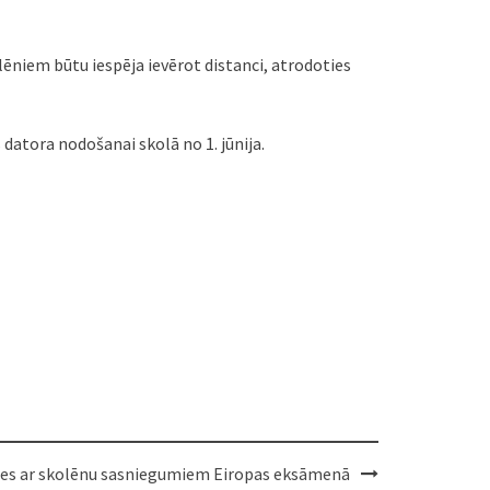
olēniem būtu iespēja ievērot distanci, atrodoties
 datora nodošanai skolā no 1. jūnija.
es ar skolēnu sasniegumiem Eiropas eksāmenā