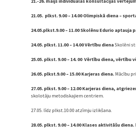
21.-26. maijs individuālas konsultācijas vērtēju
21.05. plkst. 9.00 – 14.00
Olimpiskā diena – sport
24.05.plkst.9.00 – 11.00 Skolēnu Edurio aptauja 
24.05.
plkst. 11.00 – 14.00 Vērtību diena
Skolēni st
25.05.
plkst. 9.00 – 14. 00
Vērtību diena, vērtību 
26.05.
plkst.9.00 – 15.00 Karjeras diena.
Mācību pr
27.05. plkst. 9.00 – 12.00 Karjeras diena, atgrie
skolotāju metodiskajiem centriem.
27.05. līdz plkst.10.00 atzīmju izlikšana.
28.05. plkst. 9.00 – 14.00 Klases aktivitāšu diena.