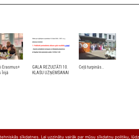
ji Erasmus+
GALA REZULTĀTI 10.
Ceļš turpinās…
Īrijā
KLAŠU UZŅEMŠANAI
ehniskās sīkdatnes. Lai uzzinātu vairāk par mūsu sīkdatņu politiku, lūdz