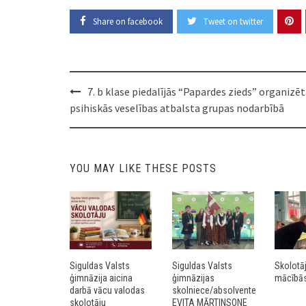
Share on facebook
Tweet on twitter
Post
7. b klase piedalījās “Papardes zieds” organizē
navigation
psihiskās veselības atbalsta grupas nodarbībā
YOU MAY LIKE THESE POSTS
Siguldas Valsts
Siguldas Valsts
Skolotā
ģimnāzija aicina
ģimnāzijas
mācībās 
darbā vācu valodas
skolniece/absolvente
skolotāju
EVITA MĀRTINSONE