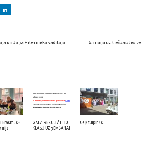
tajā un Jāņa Piternieka vadītajā
6. maijā uz tiešsaistes 
ji Erasmus+
GALA REZULTĀTI 10.
Ceļš turpinās…
Īrijā
KLAŠU UZŅEMŠANAI