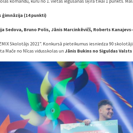
as komandu, kuru no 1. vietas iegušanas šķīra tikai 1 punkts. Mal
 ģimnāzija (14 punkti)
ja Sedova, Bruno Polis, Jānis Marcinkēvičš, Roberts Kanajevs-
ZMIX Skolotājs 2021”. Konkursā pieteikumus iesniedza 90 skolotāji,
gita Mače no Nīcas vidusskolas un
Jānis Bukins no Siguldas Valst