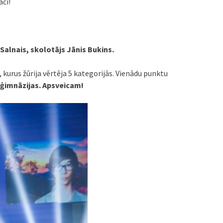
ači!
Salnais, skolotājs Jānis Bukins.
 kurus žūrija vērtēja 5 kategorijās. Vienādu punktu
s ģimnāzijas. Apsveicam!