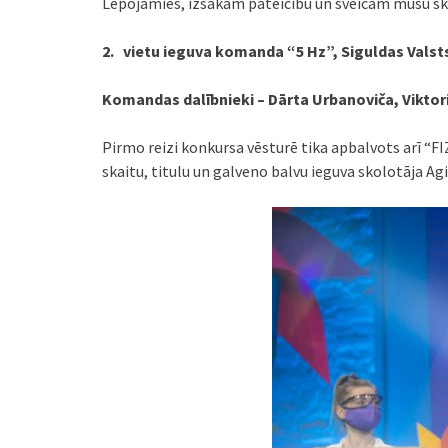
Lepojamies, izsakām pateicību un sveicam mūsu skol
2. vietu ieguva komanda “5 Hz”, Siguldas Valsts
Komandas dalībnieki – Dārta Urbanoviča, Viktori
Pirmo reizi konkursa vēsturē tika apbalvots arī “FI
skaitu, titulu un galveno balvu ieguva skolotāja A