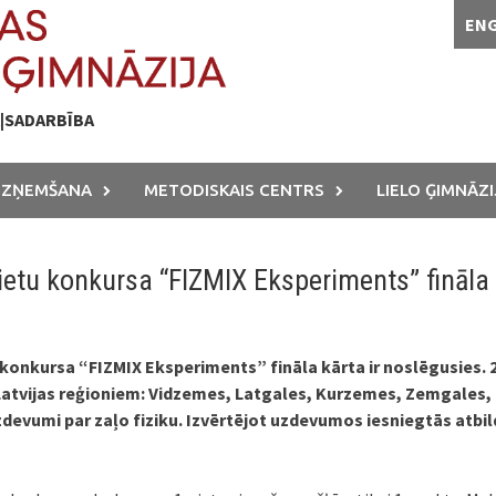
EN
A|SADARBĪBA
UZŅEMŠANA
METODISKAIS CENTRS
LIELO ĢIMNĀZI
etu konkursa “FIZMIX Eksperiments” fināla
 konkursa “FIZMIX Eksperiments” fināla kārta ir noslēgusies. 2
Latvijas reģioniem: Vidzemes, Latgales, Kurzemes, Zemgales,
uzdevumi par zaļo fiziku. Izvērtējot uzdevumos iesniegtās atbi