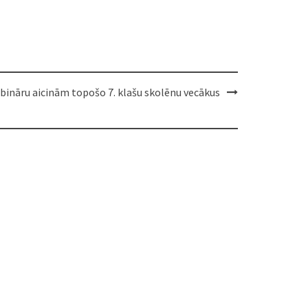
vebināru aicinām topošo 7. klašu skolēnu vecākus