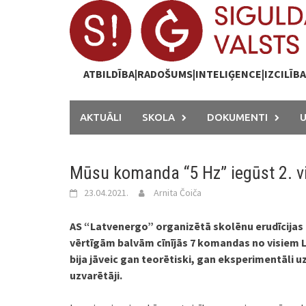
Skip
to
content
ATBILDĪBA|RADOŠUMS|INTELIĢENCE|IZCILĪB
AKTUĀLI
SKOLA
DOKUMENTI
Mūsu komanda “5 Hz” iegūst 2. vi
23.04.2021.
Arnita Čoiča
AS “Latvenergo” organizētā
skolēnu erudīcijas
vērtīgām balvām cīnījās 7 komandas no visiem 
bija jāveic gan teorētiski, gan eksperimentāli 
uzvarētāji.