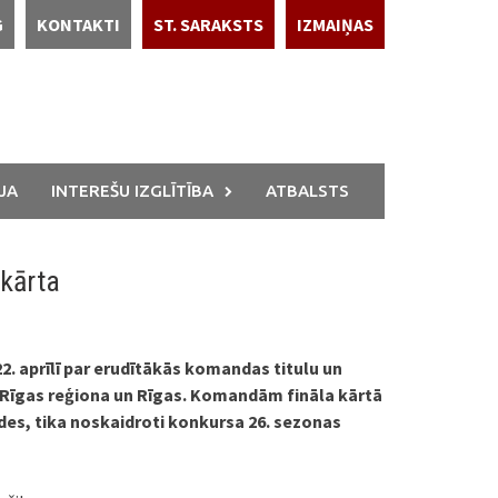
G
KONTAKTI
ST. SARAKSTS
IZMAIŅAS
JA
INTEREŠU IZGLĪTĪBA
ATBALSTS
 kārta
2. aprīlī par erudītākās komandas titulu un
 Rīgas reģiona un Rīgas. Komandām fināla kārtā
ldes, tika noskaidroti konkursa 26. sezonas