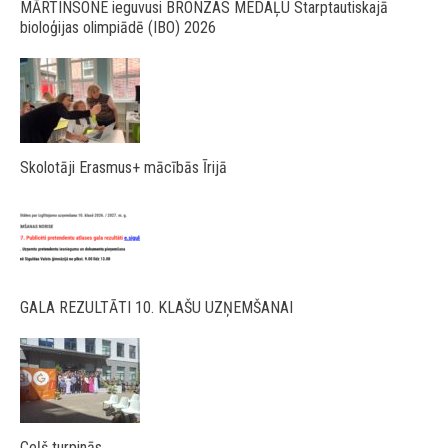
MĀRTINSONE ieguvusi BRONZAS MEDAĻU Starptautiskajā
bioloģijas olimpiādē (IBO) 2026
Skolotāji Erasmus+ mācībās Īrijā
GALA REZULTĀTI 10. KLAŠU UZŅEMŠANAI
Ceļš turpinās…