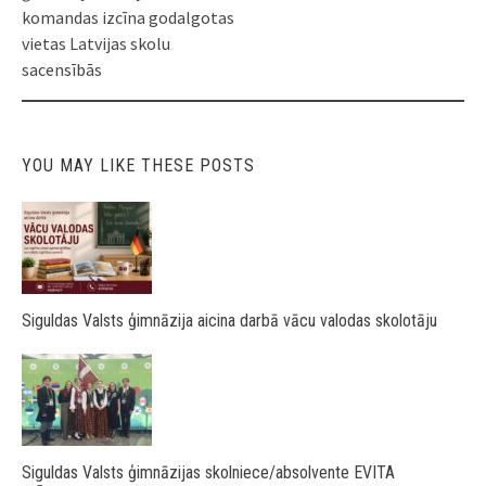
komandas izcīna godalgotas
vietas Latvijas skolu
sacensībās
YOU MAY LIKE THESE POSTS
Siguldas Valsts ģimnāzija aicina darbā vācu valodas skolotāju
Siguldas Valsts ģimnāzijas skolniece/absolvente EVITA