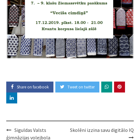
Share on facebook
Tweet on twitter
Post
Siguldas Valsts
Skolēni izzina savu digitālo IQ
navigation
ģimnāzijas volejbola