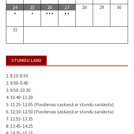
24
25
26
27
28
29
30
•
•
•
•
•
•
•
31
STUNDU LAIKI
1. 8.10-8.50
2. 9.00-9.40
3. 9.50-10.30
4. 10.40-11.20
5. 11.25-12.05 (Pusdienas saskaņā ar stundu sarakstu)
6. 12.10-12.50 (Pusdienas saskaņā ar stundu sarakstu)
7. 12.55-13.35
8. 13.45-14.25
9. 14.35-15.15