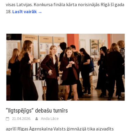
visas Latvijas. Konkursa fināla kārta norisinājās Rīgā šī gada
18.
Lasīt vairāk →
“Ilgtspējīgs” debašu turnīrs
21.04.2026.
Anda Lāce
aprīlī Rīgas Āgenskalna Valsts ģimnāzijā tika aizvadīts