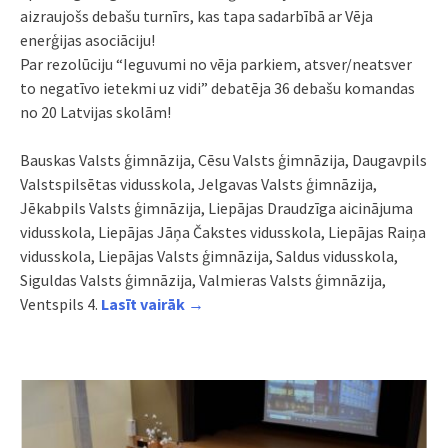
aizraujošs debašu turnīrs, kas tapa sadarbībā ar Vēja
enerģijas asociāciju!
Par rezolūciju “Ieguvumi no vēja parkiem, atsver/neatsver
to negatīvo ietekmi uz vidi” debatēja 36 debašu komandas
no 20 Latvijas skolām!
Bauskas Valsts ģimnāzija, Cēsu Valsts ģimnāzija, Daugavpils
Valstspilsētas vidusskola, Jelgavas Valsts ģimnāzija,
Jēkabpils Valsts ģimnāzija, Liepājas Draudzīga aicinājuma
vidusskola, Liepājas Jāņa Čakstes vidusskola, Liepājas Raiņa
vidusskola, Liepājas Valsts ģimnāzija, Saldus vidusskola,
Siguldas Valsts ģimnāzija, Valmieras Valsts ģimnāzija,
Ventspils 4.
Lasīt vairāk →