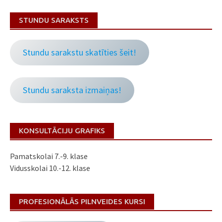
STUNDU SARAKSTS
Stundu sarakstu skatīties šeit!
Stundu saraksta izmaiņas!
KONSULTĀCIJU GRAFIKS
Pamatskolai 7.-9. klase
Vidusskolai 10.-12. klase
PROFESIONĀLĀS PILNVEIDES KURSI