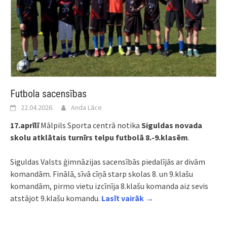
Futbola sacensības
22.04.2026.
Anda Lāce
17.aprīlī
Mālpils Sporta centrā notika
Siguldas novada
skolu atklātais turnīrs telpu futbolā 8.-9.klasēm
.
Siguldas Valsts ģimnāzijas sacensībās piedalījās ar divām
komandām. Finālā, sīvā cīņā starp skolas 8. un 9.klašu
komandām, pirmo vietu izcīnīja 8.klašu komanda aiz sevis
atstājot 9.klašu komandu.
Lasīt vairāk →