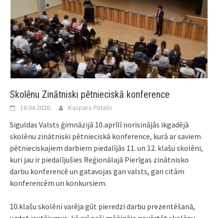
Skolēnu Zinātniski pētnieciskā konference
16.04.2026.
Kaspars Patašs
Siguldas Valsts ģimnāzijā 10.aprīlī norisinājās ikgadējā
skolēnu zinātniski pētnieciskā konference, kurā ar saviem
pētnieciskajiem darbiem piedalījās 11. un 12. klašu skolēni,
kuri jau ir piedalījušies Reģionālajā Pierīgas zinātnisko
darbu konferencē un gatavojas gan valsts, gan citām
konferencēm un konkursiem.
10.klašu skolēni varēja gūt pieredzi darbu prezentēšanā,