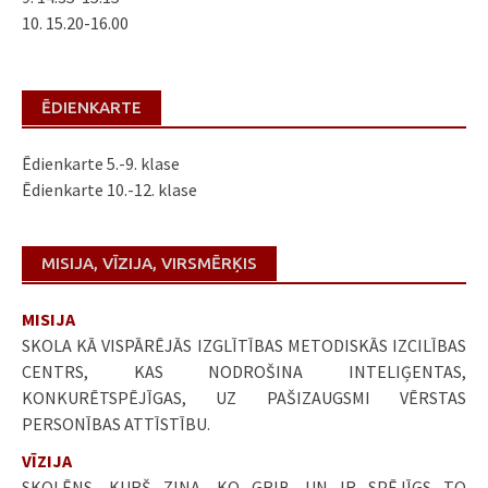
10. 15.20-16.00
ĒDIENKARTE
Ēdienkarte 5.-9. klase
Ēdienkarte 10.-12. klase
MISIJA, VĪZIJA, VIRSMĒRĶIS
MISIJA
SKOLA KĀ VISPĀRĒJĀS IZGLĪTĪBAS METODISKĀS IZCILĪBAS
CENTRS, KAS NODROŠINA INTELIĢENTAS,
KONKURĒTSPĒJĪGAS, UZ PAŠIZAUGSMI VĒRSTAS
PERSONĪBAS ATTĪSTĪBU.
VĪZIJA
SKOLĒNS, KURŠ ZINA, KO GRIB, UN IR SPĒJĪGS TO