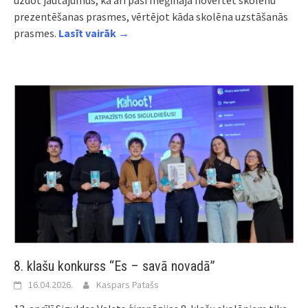
uzdot jautājumus, kā arī paši mēģināja novērtēt skolēnu
prezentēšanas prasmes, vērtējot kāda skolēna uzstāšanās
prasmes.
Lasīt vairāk →
8. klašu konkurss “Es – savā novadā”
16.04.2026.
Kaspars Patašs