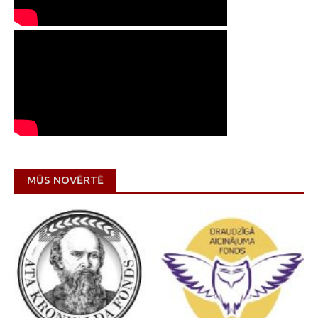
MŪS NOVĒRTĒ