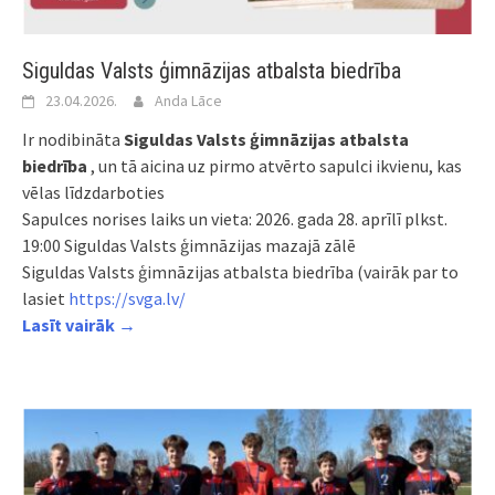
Siguldas Valsts ģimnāzijas atbalsta biedrība
23.04.2026.
Anda Lāce
Ir nodibināta
Siguldas Valsts ģimnāzijas atbalsta
biedrība
, un tā aicina uz pirmo atvērto sapulci ikvienu, kas
vēlas līdzdarboties
Sapulces norises laiks un vieta: 2026. gada 28. aprīlī plkst.
19:00 Siguldas Valsts ģimnāzijas mazajā zālē
Siguldas Valsts ģimnāzijas atbalsta biedrība (vairāk par to
lasiet
https://svga.lv/
Lasīt vairāk →