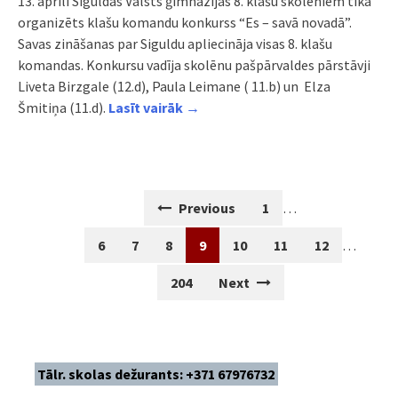
13. aprīlī Siguldas Valsts ģimnāzijas 8. klašu skolēniem tika
organizēts klašu komandu konkurss “Es – savā novadā”.
Savas zināšanas par Siguldu apliecināja visas 8. klašu
komandas. Konkursu vadīja skolēnu pašpārvaldes pārstāvji
Liveta Birzgale (12.d), Paula Leimane ( 11.b) un
Elza
Šmitiņa (11.d).
Lasīt vairāk →
Posts
Previous
1
…
navigation
6
7
8
9
10
11
12
…
204
Next
Tālr. skolas dežurants: +371 67976732