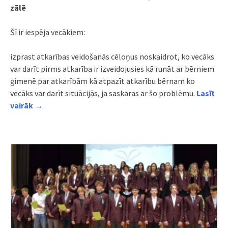
zālē
Šī ir iespēja vecākiem:
izprast atkarības veidošanās cēloņus noskaidrot, ko vecāks
var darīt pirms atkarība ir izveidojusies kā runāt ar bērniem
ģimenē par atkarībām kā atpazīt atkarību bērnam ko
vecāks var darīt situācijās, ja saskaras ar šo problēmu.
Lasīt
vairāk →