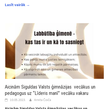
Lasīt vairāk →
Aicinām Siguldas Valsts ģimnāzijas vecākus un
pedagogus uz “Līderis manī” vecāku vakaru
10.05.2023.
Arnita Čoiča
Aicinām Siguldas Valsts ģimnāzijas vecākus un