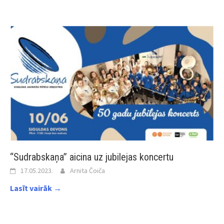
“Sudrabskaņa” aicina uz jubilejas koncertu
17.05.2023.
Arnita Čoiča
Lasīt vairāk →