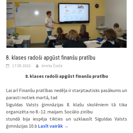
8. klases radoši apgūst finanšu pratību
17.05.2023.
Arnita Čoiča
8. klases radoši apgūst finanšu pratību
Lai arī Finanšu pratības nedēļa ir starptautisks pasākums un
parasti notiek martā, tad
Siguldas Valsts ģimnāzijas 8. klašu skolēniem tā tika
organizēta no 8.-12. maijam. Sociālo zinību
stundā bija iespēja tikties un uzklausīt Siguldas Valsts
ģimnāzijas 10.b
Lasīt vairāk →