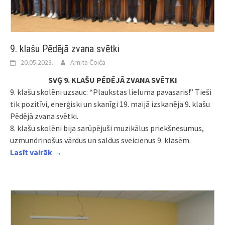
9. klašu Pēdējā zvana svētki
20.05.2023.
Arnita Čoiča
SVĢ 9. KLAŠU PĒDĒJĀ ZVANA SVĒTKI
9. klašu skolēni uzsauc: “Plaukstas lieluma pavasaris!” Tieši
tik pozitīvi, enerģiski un skanīgi 19. maijā izskanēja 9. klašu
Pēdējā zvana svētki.
8. klašu skolēni bija sarūpējuši muzikālus priekšnesumus,
uzmundrinošus vārdus un saldus sveicienus 9. klasēm.
Lasīt vairāk →