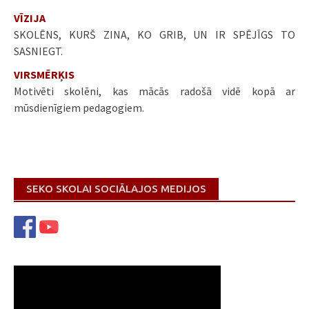
VĪZIJA
SKOLĒNS, KURŠ ZINA, KO GRIB, UN IR SPĒJĪGS TO
SASNIEGT.
VIRSMĒRĶIS
Motivēti skolēni, kas mācās radošā vidē kopā ar
mūsdienīgiem pedagogiem.
SEKO SKOLAI SOCIĀLAJOS MEDIJOS