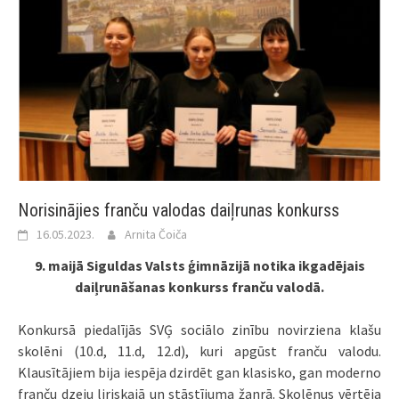
Norisinājies franču valodas daiļrunas konkurss
16.05.2023.
Arnita Čoiča
9. maijā Siguldas Valsts ģimnāzijā notika ikgadējais
daiļrunāšanas konkurss franču valodā.
Konkursā piedalījās SVĢ sociālo zinību novirziena klašu
skolēni (10.d, 11.d, 12.d), kuri apgūst franču valodu.
Klausītājiem bija iespēja dzirdēt gan klasisko, gan moderno
franču dzeju liriskajā un stāstījuma žanrā. Skolēnus vērtēja