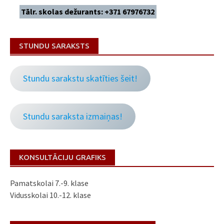
Tālr. skolas dežurants: +371 67976732
STUNDU SARAKSTS
Stundu sarakstu skatīties šeit!
Stundu saraksta izmaiņas!
KONSULTĀCIJU GRAFIKS
Pamatskolai 7.-9. klase
Vidusskolai 10.-12. klase