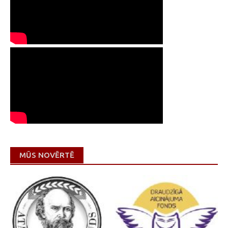
MŪS NOVĒRTĒ