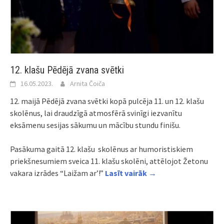
12. klašu Pēdējā zvana svētki
16.05.2023.
Arnita Čoiča
12. maijā Pēdējā zvana svētki kopā pulcēja 11. un 12. klašu
skolēnus, lai draudzīgā atmosfērā svinīgi iezvanītu
eksāmenu sesijas sākumu un mācību stundu finišu.
Pasākuma gaitā 12. klašu skolēnus ar humoristiskiem
priekšnesumiem sveica 11. klašu skolēni, attēlojot Žetonu
vakara izrādes “Laižam ar’!”
Lasīt vairāk →