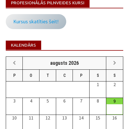
PROFESIONĀLĀS PILNVEIDES KURSI
Kursus skatīties šeit!
KALENDĀRS
augusts
2026
P
O
T
C
P
S
S
1
2
3
4
5
6
7
8
9
10
11
12
13
14
15
16