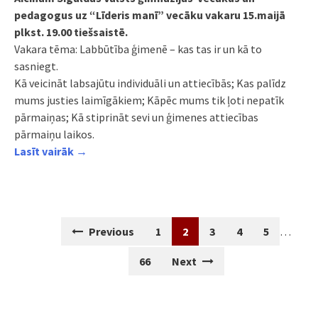
pedagogus uz “Līderis manī” vecāku vakaru 15.maijā
plkst. 19.00 tiešsaistē.
Vakara tēma: Labbūtība ģimenē – kas tas ir un kā to
sasniegt.
Kā veicināt labsajūtu individuāli un attiecībās; Kas palīdz
mums justies laimīgākiem; Kāpēc mums tik ļoti nepatīk
pārmaiņas; Kā stiprināt sevi un ģimenes attiecības
pārmaiņu laikos.
Lasīt vairāk →
Posts
Previous
1
2
3
4
5
…
navigation
66
Next