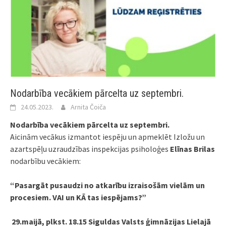
Nodarbība vecākiem pārcelta uz septembri.
24.05.2023.
Arnita Čoiča
Nodarbība vecākiem pārcelta uz septembri.
Aicinām vecākus izmantot iespēju un apmeklēt Izložu un
azartspēļu uzraudzības inspekcijas psiholoģes
Elīnas Brilas
nodarbību vecākiem:
“Pasargāt pusaudzi no atkarību izraisošām vielām un
procesiem. VAI un KĀ tas iespējams?”
29.maijā, plkst. 18.15 Siguldas Valsts ģimnāzijas
Lielajā