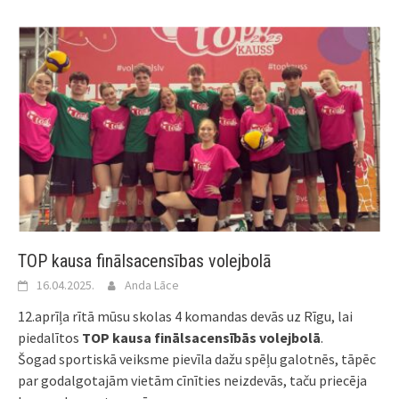
TOP kausa finālsacensības volejbolā
16.04.2025.
Anda Lāce
12.aprīļa rītā mūsu skolas 4 komandas devās uz Rīgu, lai
piedalītos
TOP kausa finālsacensībās volejbolā
.
Šogad sportiskā veiksme pievīla dažu spēļu galotnēs, tāpēc
par godalgotajām vietām cīnīties neizdevās, taču priecēja