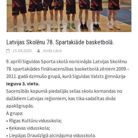
Latvijas Skolēnu 78. Spartakiāde basketbolā.
15.04.2025.
Anda Lāce
9. aprīlī Siguldas Sporta skolā norisinājās Latvijas Skolēnu
78. spartakiādes finālsacensības basketbolā zēniem 2009.–
2011. gadā dzimušo grupā, kurā Siguldas Valsts ģimnāzija
ieguva 3. vietu.
Sacensībās kopumā piedalījās sešas skolu komandas no
dažādiem Latvijas reģioniem, kas tika sadalītas divās
apakšgrupās.
A grupa:
• Rīgas Kultūru vidusskola;
• Ķekavas vidusskola;
• Liepājas Draudzīgā aicinājuma vidusskola.