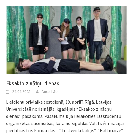
Eksakto zinātņu dienas
24.04.2025.
Anda Lāce
Lieldienu brīvlaika sestdienā, 19. aprīlī, Rīgā, Latvijas
Universitātē norisinājās ikgadējais “Eksakto zinātņu
dienas” pasākums. Pasākums bija lielākoties LU studentu
organizētas sacensības, kurā no Siguldas Valsts ģimnāzijas
piedalījās trīs komandas – “Testveida lādiņš”, “Baltmaize”