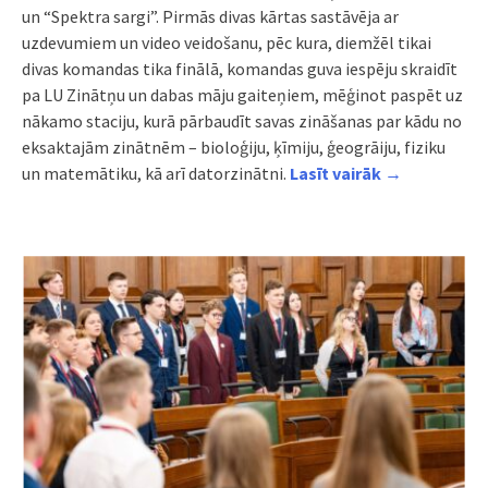
un “Spektra sargi”. Pirmās divas kārtas sastāvēja ar
uzdevumiem un video veidošanu, pēc kura, diemžēl tikai
divas komandas tika finālā, komandas guva iespēju skraidīt
pa LU Zinātņu un dabas māju gaiteņiem, mēģinot paspēt uz
nākamo staciju, kurā pārbaudīt savas zināšanas par kādu no
eksaktajām zinātnēm – bioloģiju, ķīmiju, ģeogrāiju, fiziku
un matemātiku, kā arī datorzinātni.
Lasīt vairāk →