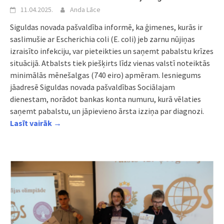
11.04.2025.
Anda Lāce
Siguldas novada pašvaldība informē, ka ģimenes, kurās ir
saslimušie ar Escherichia coli (E. coli) jeb zarnu nūjiņas
izraisīto infekciju, var pieteikties un saņemt pabalstu krīzes
situācijā. Atbalsts tiek piešķirts līdz vienas valstī noteiktās
minimālās mēnešalgas (740 eiro) apmēram. Iesniegums
jāadresē Siguldas novada pašvaldības Sociālajam
dienestam, norādot bankas konta numuru, kurā vēlaties
saņemt pabalstu, un jāpievieno ārsta izziņa par diagnozi.
Lasīt vairāk →