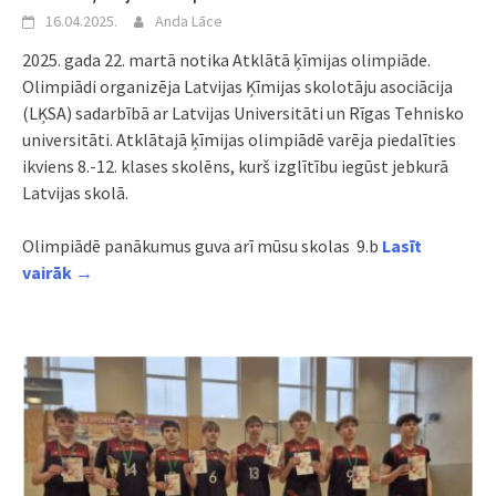
16.04.2025.
Anda Lāce
2025. gada 22. martā notika Atklātā ķīmijas olimpiāde.
Olimpiādi organizēja Latvijas Ķīmijas skolotāju asociācija
(LĶSA) sadarbībā ar Latvijas Universitāti un Rīgas Tehnisko
universitāti. Atklātajā ķīmijas olimpiādē varēja piedalīties
ikviens 8.-12. klases skolēns, kurš izglītību iegūst jebkurā
Latvijas skolā.
Olimpiādē panākumus guva arī mūsu skolas 9.b
Lasīt
vairāk →