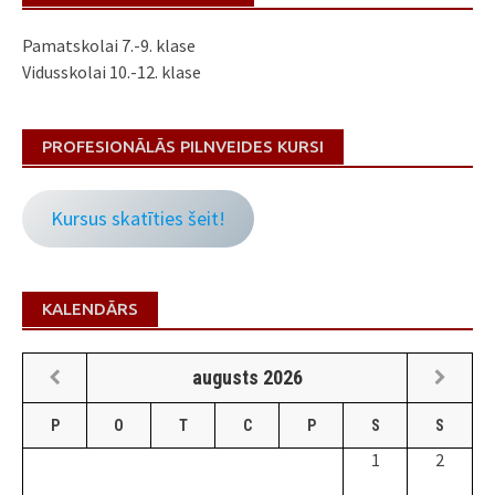
Pamatskolai 7.-9. klase
Vidusskolai 10.-12. klase
PROFESIONĀLĀS PILNVEIDES KURSI
Kursus skatīties šeit!
KALENDĀRS
augusts
2026
P
O
T
C
P
S
S
1
2