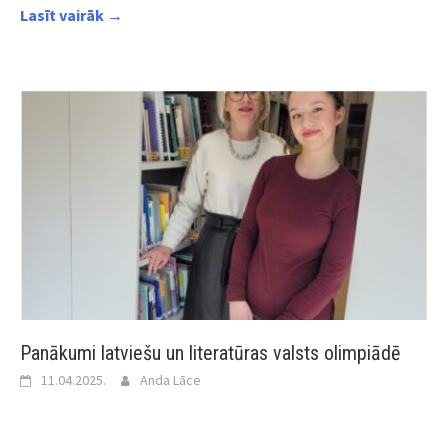
Lasīt vairāk →
Panākumi latviešu un literatūras valsts olimpiādē
11.04.2025.
Anda Lāce