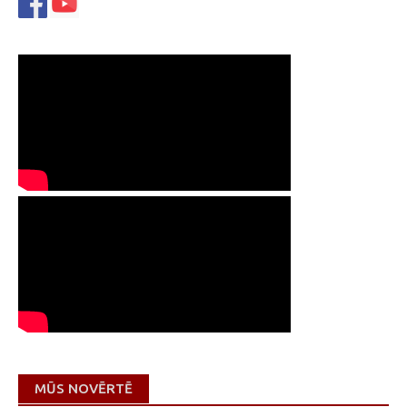
MŪS NOVĒRTĒ