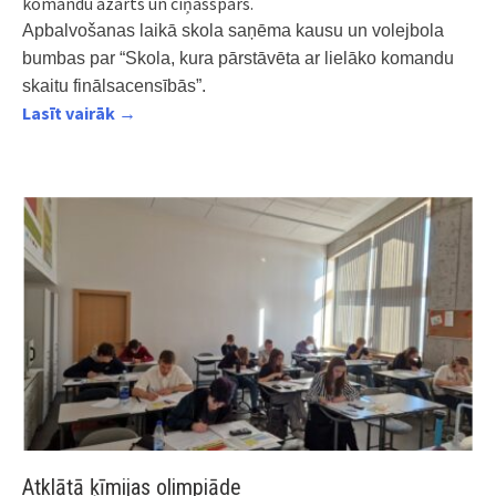
komandu azarts un cīņasspars.
Apbalvošanas laikā skola saņēma kausu un volejbola
bumbas par “Skola, kura pārstāvēta ar lielāko komandu
skaitu finālsacensībās”.
Lasīt vairāk →
Atklātā ķīmijas olimpiāde