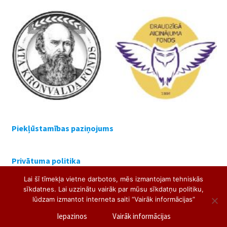
Piekļūstamības paziņojums
Privātuma politika
Lai šī tīmekļa vietne darbotos, mēs izmantojam tehniskās
sīkdatnes. Lai uzzinātu vairāk par mūsu sīkdatņu politiku,
lūdzam izmantot interneta saiti “Vairāk informācijas”
Iepazinos
Vairāk informācijas
Siguldas Valsts ģimnāzija