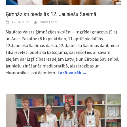
Ģimnāzisti piedalās 12. Jauniešu Saeimā
17.04.2025.
Anda Lāce
Siguldas Valsts ģimnāzijas skolēni – Ingrīda Ignatova (9.a)
un Ance Pakalne (8.b) piektdien, 11.aprīlī piedalījās
12.Jauniešu Saeimas darbā. 12.
Jauniešu Saeimas dalībnieki
tika ievēlēti publiskā balsojumā, sacenšoties ar savām
idejām par izglītības iespējām Latvijā un Eiropas Savienībā,
jauniešu zināšanās medijpratībā, aizsardzības un
ekonomikas jautājumiem.
Lasīt vairāk →