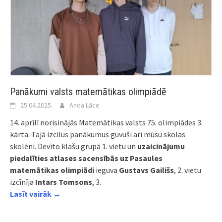
Panākumi valsts matemātikas olimpiādē
25.04.2025.
Anda Lāce
14. aprīlī norisinājās Matemātikas valsts 75. olimpiādes 3.
kārta. Tajā izcilus panākumus guvuši arī mūsu skolas
skolēni. Devīto klašu grupā 1. vietu un
uzaicinājumu
piedalīties atlases sacensībās uz Pasaules
matemātikas olimpiādi
ieguva
Gustavs Gailišs
, 2. vietu
izcīnīja
Intars Tomsons
, 3.
Lasīt vairāk →