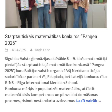
Starptautiskais matemātikas konkurss “Pangea
2025”
16.04.2025.
Anda Lāce
Siguldas Valsts ģimnāzijas aktīvākie 8. – 9. klašu matemātiķi
piedalījās starptautiskajā matemātikas konkursā “Pangea
2025”, kuru Baltijas valstīs organizē VšĮ Meridiano licėjus
sadarbībā ar partneri VšĮ Edupiada, bet Latvijā konkursu rīko
RIMS – Rīga International Meridian School.
Konkursa mērķis ir popularizēt matemātiku, attīstīt
matemātiskās kompetences un pilnveidot domāšanas
prasmes, risinot nestandarta uzdevumus.
Lasīt vairāk →