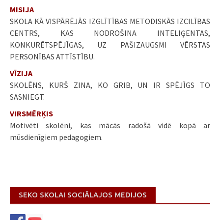
MISIJA
SKOLA KĀ VISPĀRĒJĀS IZGLĪTĪBAS METODISKĀS IZCILĪBAS
CENTRS, KAS NODROŠINA INTELIĢENTAS,
KONKURĒTSPĒJĪGAS, UZ PAŠIZAUGSMI VĒRSTAS
PERSONĪBAS ATTĪSTĪBU.
VĪZIJA
SKOLĒNS, KURŠ ZINA, KO GRIB, UN IR SPĒJĪGS TO
SASNIEGT.
VIRSMĒRĶIS
Motivēti skolēni, kas mācās radošā vidē kopā ar
mūsdienīgiem pedagogiem.
SEKO SKOLAI SOCIĀLAJOS MEDIJOS