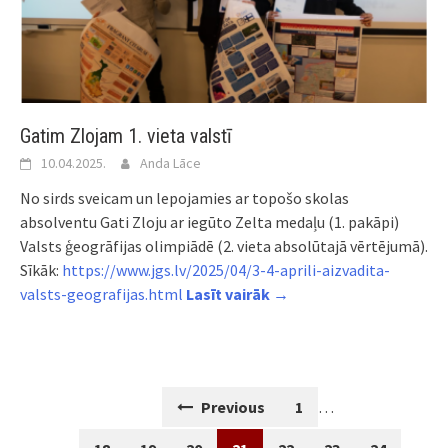
Gatim Zlojam 1. vieta valstī
10.04.2025.
Anda Lāce
No sirds sveicam un lepojamies ar topošo skolas
absolventu Gati Zloju ar iegūto Zelta medaļu (1. pakāpi)
Valsts ģeogrāfijas olimpiādē (2. vieta absolūtajā vērtējumā).
Sīkāk:
https://www.jgs.lv/2025/04/3-4-aprili-aizvadita-
valsts-geografijas.html
Lasīt vairāk →
Posts
Previous
1
…
navigation