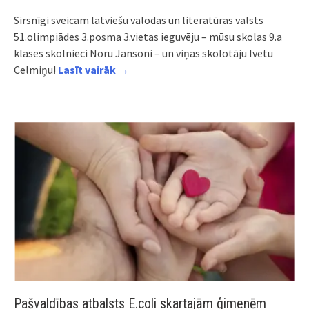
Sirsnīgi sveicam latviešu valodas un literatūras valsts
51.olimpiādes 3.posma 3.vietas ieguvēju – mūsu skolas 9.a
klases skolnieci Noru Jansoni – un viņas skolotāju Ivetu
Celmiņu!
Lasīt vairāk →
Pašvaldības atbalsts E.coli skartajām ģimenēm